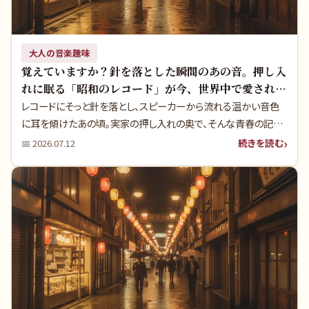
大人の音楽趣味
覚えていますか？針を落とした瞬間のあの音。押し入
れに眠る「昭和のレコード」が今、世界中で愛される
理由
レコードにそっと針を落とし、スピーカーから流れる温かい音色
に耳を傾けたあの頃。実家の押し入れの奥で、そんな青春の記憶
が詰まった昭和のアナログレコードやカセットテープ、古いオーデ
続きを読む
📅
2026.07.12
ィオ機器が眠っていませんか？実は今、世界的なシティポップブー
ムにより、あの頃のレコードが「文化遺産」として驚くほどの価値を
持っています。本記事では、大切な思い出の品を、本当に価値のわ
かるプロ（BeeRecords、エコストアレコード、e☆イヤホン）に託
し、次の世代へ繋ぎながら賢くお金に換える方法をご紹介します。