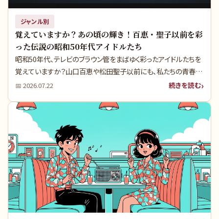
ジャンル別
覚えていますか？あの頃の輝き！百恵・聖子以前を彩
った伝説の昭和50年代アイドルたち
昭和50年代、テレビのブラウン管をまばゆく彩ったアイドルたちを
覚えていますか？山口百恵や松田聖子以前にも、私たちの青春を
熱くした歌姫たちがいました。当時のテレビの前で胸をときめかせ
続きを読む
📅
2026.07.22
た少年時代を思い出しながら、知られざるエピソードと当時の空
気感で、あの頃へタイムスリップしましょう。