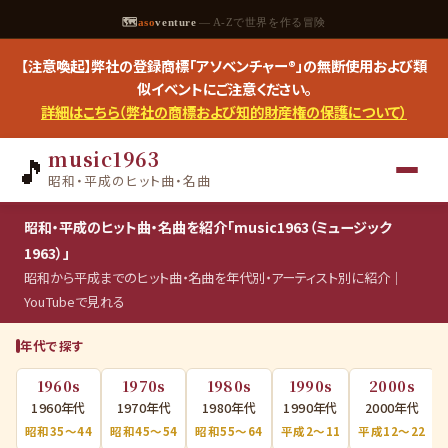
🗺
aso
venture
— A-Zで世界を作る冒険
【注意喚起】弊社の登録商標「アソベンチャー®」の無断使用および類
似イベントにご注意ください。
詳細はこちら（弊社の商標および知的財産権の保護について）
music1963
🎵
昭和・平成のヒット曲・名曲
昭和・平成のヒット曲・名曲を紹介「music1963（ミュージック
1963）」
昭和から平成までのヒット曲・名曲を年代別・アーティスト別に紹介｜
YouTubeで見れる
年代で探す
1960s
1970s
1980s
1990s
2000s
1960年代
1970年代
1980年代
1990年代
2000年代
昭和35〜44
昭和45〜54
昭和55〜64
平成2〜11
平成12〜22