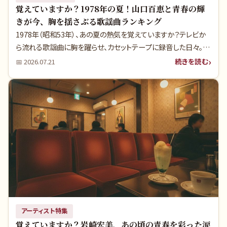
覚えていますか？1978年の夏！山口百恵と青春の輝
きが今、胸を揺さぶる歌謡曲ランキング
1978年（昭和53年）、あの夏の熱気を覚えていますか？テレビか
ら流れる歌謡曲に胸を躍らせ、カセットテープに録音した日々。山
口百恵さんが伝説への階段を駆け上がったこの年、実は多くの人
続きを読む
📅
2026.07.21
が知らないヒット曲の裏側がありました。あの頃の青春が蘇る、
特別なランキングをお届けします。
アーティスト特集
覚えていますか？岩崎宏美、あの頃の青春を彩った涙