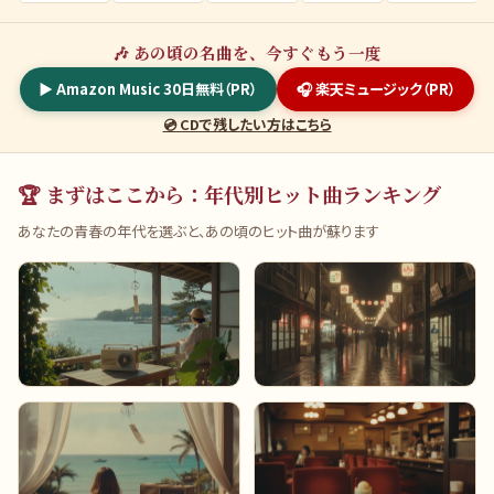
🎶 あの頃の名曲を、今すぐもう一度
▶ Amazon Music 30日無料（PR）
🎧 楽天ミュージック（PR）
💿 CDで残したい方はこちら
🏆 まずはここから：年代別ヒット曲ランキング
あなたの青春の年代を選ぶと、あの頃のヒット曲が蘇ります
昭和30年代（1955-64）
昭和40年代（1965-74）
美空ひばり・裕次郎の時代
GS・フォーク全盛期