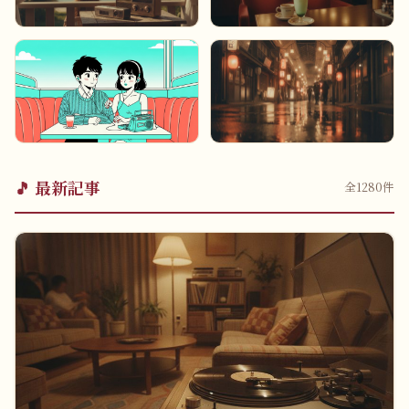
1970年代
1980年代
ニューミュージックの夜明
アイドル黄金期
け
1990年代
2000年代
J-POP大爆発
平成ヒットの記憶
🎵 最新記事
全
1280
件