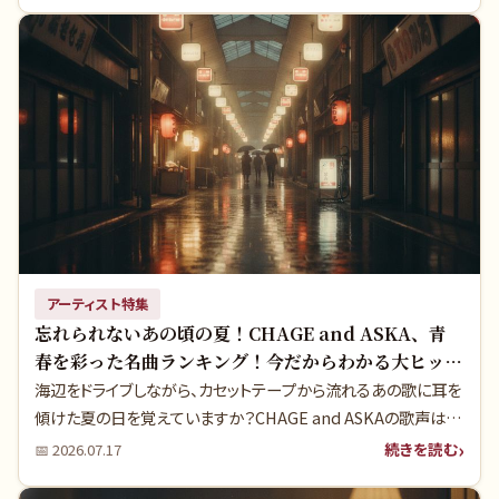
しませんか？
アーティスト特集
忘れられないあの頃の夏！CHAGE and ASKA、青
春を彩った名曲ランキング！今だからわかる大ヒット
の真実！
海辺をドライブしながら、カセットテープから流れるあの歌に耳を
傾けた夏の日を覚えていますか？CHAGE and ASKAの歌声は、
私たちの青春の様々なシーンに寄り添ってきましたよね。今回は、
続きを読む
📅
2026.07.17
彼らが昭和時代に生み出した数々の名曲をランキング形式でご