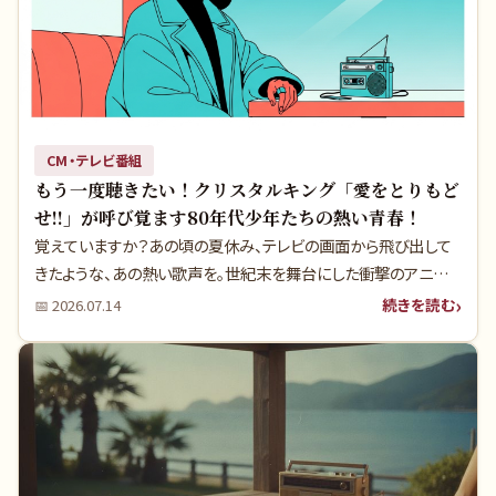
CM・テレビ番組
もう一度聴きたい！クリスタルキング「愛をとりもど
せ!!」が呼び覚ます80年代少年たちの熱い青春！
覚えていますか？あの頃の夏休み、テレビの画面から飛び出して
きたような、あの熱い歌声を。世紀末を舞台にした衝撃のアニメ
『北斗の拳』。そのオープニングを飾ったクリスタルキングの『愛を
続きを読む
📅
2026.07.14
とりもどせ!!』は、当時の少年たちの心を鷲掴みにしました。実は、
この曲が生まれた背景には、知られざるドラマと時代の熱狂が隠
されているのです。