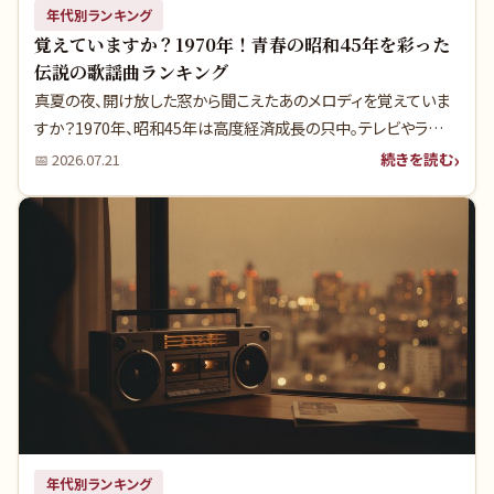
年代別ランキング
覚えていますか？1970年！青春の昭和45年を彩った
伝説の歌謡曲ランキング
真夏の夜、開け放した窓から聞こえたあのメロディを覚えていま
すか？1970年、昭和45年は高度経済成長の只中。テレビやラジオ
から流れる歌謡曲が、私たちの日常を鮮やかに彩っていました。
続きを読む
📅
2026.07.21
今回は、あの頃カセットテープに録音して何度も聴いた、伝説の
ヒット曲の数々を深掘りします。実は、あの名曲の裏には、今だか
らこそ明かされる意外な真実が隠されているのです。
年代別ランキング