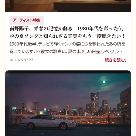
アーティスト特集
南野陽子、青春の記憶が蘇る！1980年代を彩った伝
説の夏ソングと知られざる真実をもう一度聴きたい！
1980年代後半、テレビで輝くナンノの姿に心を奪われたあの頃を
覚えていますか？彼女の歌声は、夏のまぶしい日差しや、少し切な
い夕焼けの記憶といつも寄り添っていました。今回は、南野陽子
続きを読む
📅
2026.07.22
の夏にぴったりの名曲をランキング形式で振り返りながら、多くの
人が知らない楽曲の背景や、当時の社会に与えた影響に深く迫り
ます。