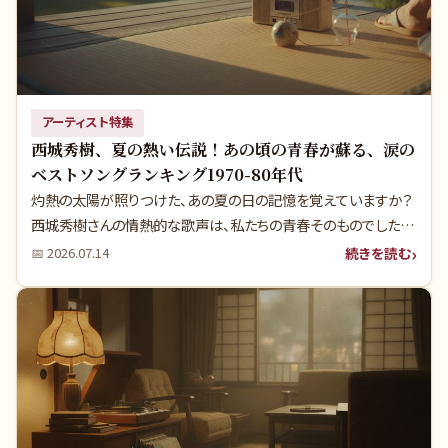
アーティスト特集
西城秀樹、夏の熱い伝説！あの頃の青春が蘇る、涙の
ベストソングランキング1970-80年代
灼熱の太陽が照りつけた、あの夏の日の記憶を覚えていますか？
西城秀樹さんの情熱的な歌声は、私たちの青春そのものでした
ね。実は彼の夏の名曲には、当時の時代背景が色濃く反映された
続きを読む
📅
2026.07.14
奥深い物語が隠されています。当時の若者文化を彩った名曲たち
の知られざる真実を、今こそ紐解いていきましょう。