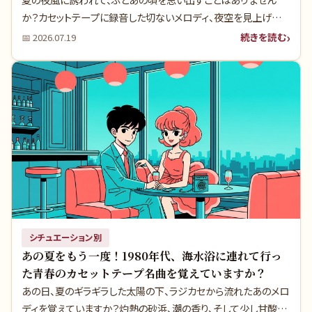
か？カセットテープに録音した切ないメロディ、夜空を見上げな
がら聴いた淡い恋の歌……。当時のヒット曲の裏には、多くの人
続きを読む
📅
2026.07.19
が知らないアーティストの葛藤や時代の要請が隠されていまし
た。今宵、再びあの青春のページをめくってみませんか？
シチュエーション別
あの夏をもう一度！1980年代、海水浴に連れて行っ
た青春のカセットテープ名曲を覚えていますか？
あの日、夏のギラギラした太陽の下、ラジカセから流れたあのメロ
ディを覚えていますか？灼熱の砂浜、潮の香り、そして少し甘酸っ