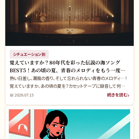
シチュエーション別
覚えていますか？80年代を彩った伝説の海ソング
BEST5！あの頃の夏、青春のメロディをもう一度聴
きませんか？
熱い日差し、潮風の香り、そして忘れられない青春のメロディ…！
覚えていますか、あの頃の夏を？カセットテープに録音して何度も
聴いた、歌番組で家族と盛り上がった、そんな「海に行きたくなる
続きを読む
📅
2026.07.15
昭和の夏うた」を厳選しました。実は、これらの名曲には当時を知
る人さえ驚くような知られざるエピソードや、ヒットの裏側が隠さ
れています。さあ、一緒にあの夏の記憶を旅してみましょう。