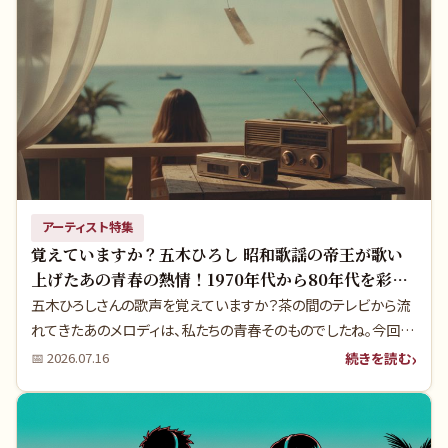
の裏には、多くのファンが知らない衝撃の決断と、そこから生まれ
た真実があったのです。
アーティスト特集
覚えていますか？五木ひろし 昭和歌謡の帝王が歌い
上げたあの青春の熱情！1970年代から80年代を彩っ
た伝説の名曲たち
五木ひろしさんの歌声を覚えていますか？茶の間のテレビから流
れてきたあのメロディは、私たちの青春そのものでしたね。今回
は、彼の名曲に隠された感動秘話と、時代を超えて愛される理由
続きを読む
📅
2026.07.16
を深掘りします。あの頃の記憶が蘇る、特別な時間をお届けしま
しょう。