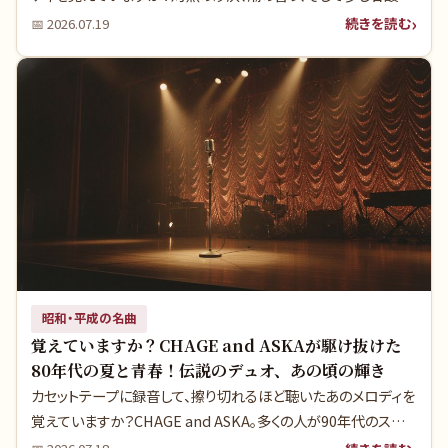
ぱい青春の記憶。1980年代、僕らが海水浴に必ず持って行ったカ
続きを読む
📅
2026.07.19
セットテープには、どんな名曲が録音されていたのでしょうか。今
回は、もう一度聴きたくなる夏のアンセムを深掘りします。
昭和・平成の名曲
覚えていますか？CHAGE and ASKAが駆け抜けた
80年代の夏と青春！伝説のデュオ、あの頃の輝き
カセットテープに録音して、擦り切れるほど聴いたあのメロディを
覚えていますか？CHAGE and ASKA。多くの人が90年代のスー
パーデュオとして記憶していますが、実は彼らの音楽の源流と真