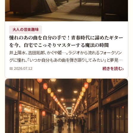
大人の音楽趣味
憧れのあの曲を自分の手で！青春時代に諦めたギター
を今、自宅でこっそりマスターする魔法の時間
井上陽水、吉田拓郎、かぐや姫…。ラジオから流れるフォークソン
グに憧れ、「いつか自分もあの曲を弾き語りしてみたい」と夢見た
青春時代。勉強や仕事に追われ、そっと仕舞い込んでしまったそ
続きを読む
📅
2026.07.12
の夢を、今こそ叶えてみませんか？本記事では、高額な音楽教室
に通うことなく、圧倒的にコスパ良く、自宅で自分のペースで楽器
（ギターやサックス）をマスターするための秘密の道具（マナビーノ
DVD教本・石橋楽器店）をご紹介します。