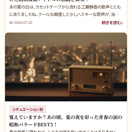
あの夏の日は、カセットテープから流れる工藤静香の歌声ととも
にありましたね。クールな眼差しと少しハスキーな歌声が、当時
の僕たちの胸をどれだけ焦がしたことでしょう。彼女のヒット曲の
続きを読む
📅
2026.07.20
裏には、時代が求めた“新しい女性像”がありました。今だからこ
そ分かる、その深い魅力と知られざる真実を紐解きます。
シチュエーション別
覚えていますか？あの頃、夏の夜を彩った青春の涙の
昭和バラードBEST5！
夏の夜風に誘われて、ふとあの頃を思い出すことはありません