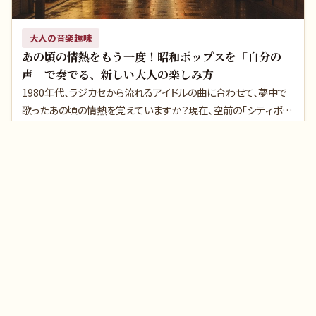
大人の音楽趣味
あの頃の情熱をもう一度！昭和ポップスを「自分の
声」で奏でる、新しい大人の楽しみ方
1980年代、ラジカセから流れるアイドルの曲に合わせて、夢中で
歌ったあの頃の情熱を覚えていますか？現在、空前の「シティポッ
プ・昭和歌謡ブーム」により、あの頃の名曲をカバーする「歌ってみ
続きを読む
📅
2026.07.12
た」が世界中で大流行しています。実は今、あなたのその「歌声」や
「昭和の曲が好き」という気持ちが、誰かに求められる時代なので
す。本記事では、大人の新しい趣味として、そしてささやかな副業
1
2
3
…
64
として「自分の声」を活かすための、少しワクワクするステップをご
紹介します。
🎵 music1963（ミュージック1963）
昭和から平成までのヒット曲・名曲を紹介する音楽メディア。