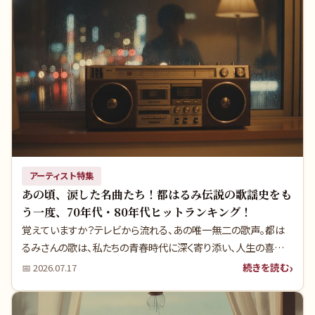
紹介。実は彼らのヒットの裏には、多くの人が知らない意外な真実
が隠されているんです。
アーティスト特集
あの頃、涙した名曲たち！都はるみ伝説の歌謡史をも
う一度、70年代・80年代ヒットランキング！
覚えていますか？テレビから流れる、あの唯一無二の歌声。都は
るみさんの歌は、私たちの青春時代に深く寄り添い、人生の喜びや
哀しみを教えてくれました。家族みんなで囲んだ食卓、カセットテ
続きを読む
📅
2026.07.17
ープに録音した名曲の数々——。彼女の歌声は、今も私たちの心
に鮮やかな情景を呼び覚まします。実は、彼女の輝かしいキャリア