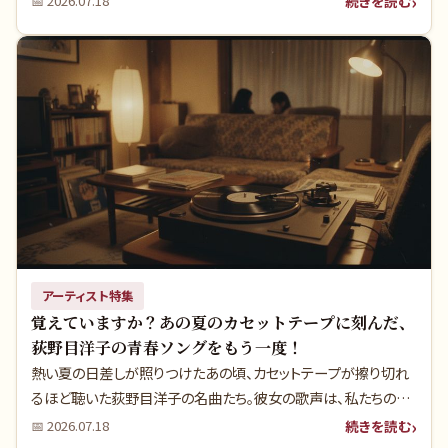
続きを読む
📅
2026.07.18
髄は、70年代末から80年代の試行錯誤の中にこそありました。あ
の頃の夏、胸に刻んだ青春の輝きを今一度、彼らの歌声と共にた
どりませんか？
アーティスト特集
覚えていますか？あの夏のカセットテープに刻んだ、
荻野目洋子の青春ソングをもう一度！
熱い夏の日差しが照りつけたあの頃、カセットテープが擦り切れ
るほど聴いた荻野目洋子の名曲たち。彼女の歌声は、私たちの青
春のサウンドトラックでした。今だからこそわかる大ヒットの真実
続きを読む
📅
2026.07.18
や、知られざるエピソードと共に、もう一度あの頃の輝きを取り戻