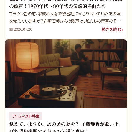
の歌声！1970年代〜80年代の伝説的名曲たち
ブラウン管の前、家族みんなで歌番組にかじりついていたあの頃
を覚えていますか？岩崎宏美さんの歌声は、私たちの青春のそば
にいつもありました。あの瑞々しい歌声の裏には、多くの人が知ら
続きを読む
📅
2026.07.20
ない秘話や、時代が求める声との葛藤がありました。今だからこ
そ分かる、彼女の音楽が持つ真の魅力に迫ります。
アーティスト特集
覚えていますか、あの頃の夏を？ 工藤静香が歌い上
げた昭和後期アイドルの伝説と真実！