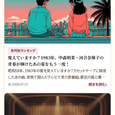
年代別ランキング
覚えていますか？1983年、中森明菜・河合奈保子の
青春が弾けたあの夏をもう一度！
昭和58年、1983年の夏を覚えていますか？カセットテープに録音
したあの曲、家族で囲んだテレビで見た歌番組。都会の風と潮の
香りが混じり合う、そんな青春の輝きに満ちた夏でした。実はこの
続きを読む
📅
2026.07.15
年のヒット曲には、単なる流行歌ではない、時代の空気と若者の
夢を映し出す「深い背景」が隠されているのです。