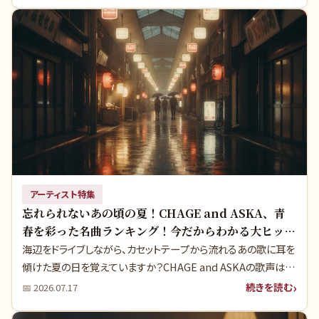
しませんか？
アーティスト特集
忘れられないあの頃の夏！CHAGE and ASKA、青
春を彩った名曲ランキング！今だからわかる大ヒット
の真実！
海辺をドライブしながら、カセットテープから流れるあの歌に耳を
傾けた夏の日を覚えていますか？CHAGE and ASKAの歌声は、
私たちの青春の様々なシーンに寄り添ってきましたよね。今回は、
続きを読む
📅
2026.07.17
彼らが昭和時代に生み出した数々の名曲をランキング形式でご