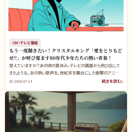
CM・テレビ番組
もう一度聴きたい！クリスタルキング「愛をとりもど
せ!!」が呼び覚ます80年代少年たちの熱い青春！
覚えていますか？あの頃の夏休み、テレビの画面から飛び出して
きたような、あの熱い歌声を。世紀末を舞台にした衝撃のアニメ
『北斗の拳』。そのオープニングを飾ったクリスタルキングの『愛を
続きを読む
📅
2026.07.14
とりもどせ!!』は、当時の少年たちの心を鷲掴みにしました。実は、
この曲が生まれた背景には、知られざるドラマと時代の熱狂が隠
されているのです。