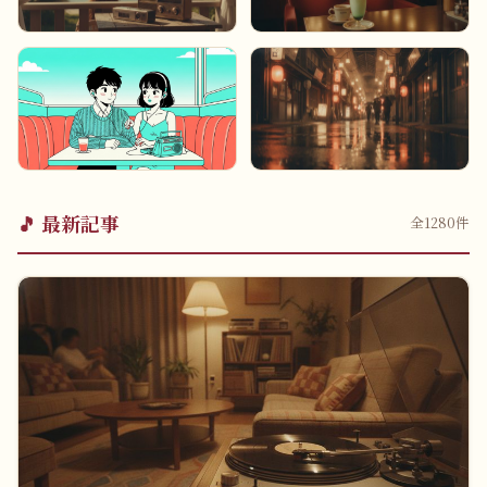
1970年代
1980年代
ニューミュージックの夜明
アイドル黄金期
け
1990年代
2000年代
J-POP大爆発
平成ヒットの記憶
🎵 最新記事
全
1280
件