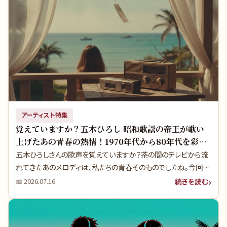
の裏には、多くのファンが知らない衝撃の決断と、そこから生まれ
た真実があったのです。
アーティスト特集
覚えていますか？五木ひろし 昭和歌謡の帝王が歌い
上げたあの青春の熱情！1970年代から80年代を彩っ
た伝説の名曲たち
五木ひろしさんの歌声を覚えていますか？茶の間のテレビから流
れてきたあのメロディは、私たちの青春そのものでしたね。今回
は、彼の名曲に隠された感動秘話と、時代を超えて愛される理由
続きを読む
📅
2026.07.16
を深掘りします。あの頃の記憶が蘇る、特別な時間をお届けしま
しょう。