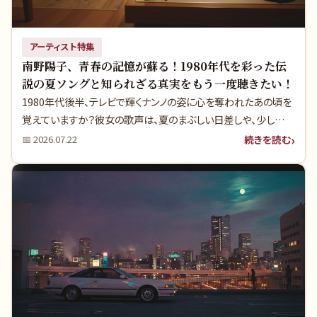
アーティスト特集
南野陽子、青春の記憶が蘇る！1980年代を彩った伝
説の夏ソングと知られざる真実をもう一度聴きたい！
1980年代後半、テレビで輝くナンノの姿に心を奪われたあの頃を
覚えていますか？彼女の歌声は、夏のまぶしい日差しや、少し切な
い夕焼けの記憶といつも寄り添っていました。今回は、南野陽子
続きを読む
📅
2026.07.22
の夏にぴったりの名曲をランキング形式で振り返りながら、多くの
人が知らない楽曲の背景や、当時の社会に与えた影響に深く迫り
ます。