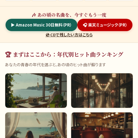
🎶 あの頃の名曲を、今すぐもう一度
▶ Amazon Music 30日無料（PR）
🎧 楽天ミュージック（PR）
💿 CDで残したい方はこちら
🏆 まずはここから：年代別ヒット曲ランキング
あなたの青春の年代を選ぶと、あの頃のヒット曲が蘇ります
昭和30年代（1955-64）
昭和40年代（1965-74）
美空ひばり・裕次郎の時代
GS・フォーク全盛期