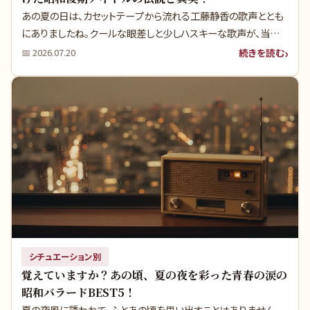
あの夏の日は、カセットテープから流れる工藤静香の歌声ととも
にありましたね。クールな眼差しと少しハスキーな歌声が、当時
の僕たちの胸をどれだけ焦がしたことでしょう。彼女のヒット曲の
続きを読む
📅
2026.07.20
裏には、時代が求めた“新しい女性像”がありました。今だからこ
そ分かる、その深い魅力と知られざる真実を紐解きます。
シチュエーション別
覚えていますか？あの頃、夏の夜を彩った青春の涙の
昭和バラードBEST5！
夏の夜風に誘われて、ふとあの頃を思い出すことはありません