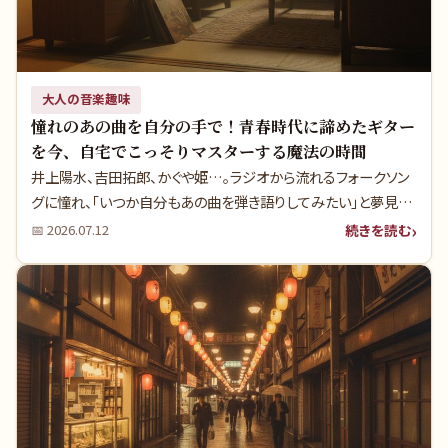
大人の音楽趣味
憧れのあの曲を自分の手で！青春時代に諦めたギター
を今、自宅でこっそりマスターする魔法の時間
井上陽水、吉田拓郎、かぐや姫…。ラジオから流れるフォークソン
グに憧れ、「いつか自分もあの曲を弾き語りしてみたい」と夢見た
青春時代。勉強や仕事に追われ、そっと仕舞い込んでしまったそ
続きを読む
📅
2026.07.12
の夢を、今こそ叶えてみませんか？本記事では、高額な音楽教室
に通うことなく、圧倒的にコスパ良く、自宅で自分のペースで楽器
（ギターやサックス）をマスターするための秘密の道具（マナビーノ
DVD教本・石橋楽器店）をご紹介します。