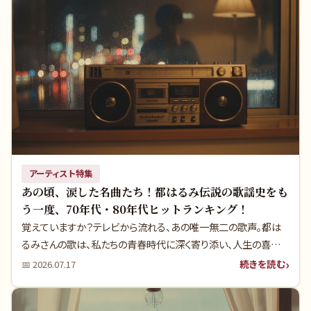
紹介。実は彼らのヒットの裏には、多くの人が知らない意外な真実
が隠されているんです。
アーティスト特集
あの頃、涙した名曲たち！都はるみ伝説の歌謡史をも
う一度、70年代・80年代ヒットランキング！
覚えていますか？テレビから流れる、あの唯一無二の歌声。都は
るみさんの歌は、私たちの青春時代に深く寄り添い、人生の喜びや
哀しみを教えてくれました。家族みんなで囲んだ食卓、カセットテ
続きを読む
📅
2026.07.17
ープに録音した名曲の数々——。彼女の歌声は、今も私たちの心
に鮮やかな情景を呼び覚まします。実は、彼女の輝かしいキャリア