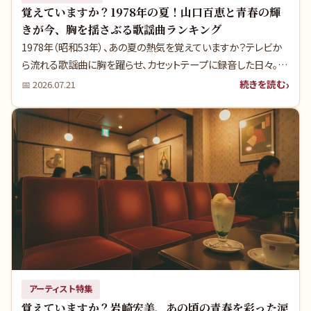
覚えていますか？1978年の夏！山口百恵と青春の輝
きが今、胸を揺さぶる歌謡曲ランキング
1978年（昭和53年）、あの夏の熱気を覚えていますか？テレビか
ら流れる歌謡曲に胸を躍らせ、カセットテープに録音した日々。山
口百恵さんが伝説への階段を駆け上がったこの年、実は多くの人
続きを読む
📅
2026.07.21
が知らないヒット曲の裏側がありました。あの頃の青春が蘇る、
特別なランキングをお届けします。
アーティスト特集
覚えていますか？岩崎宏美、あの頃の青春を彩った涙