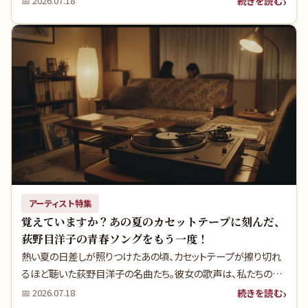
続きを読む
📅
2026.07.18
髄は、70年代末から80年代の試行錯誤の中にこそありました。あ
の頃の夏、胸に刻んだ青春の輝きを今一度、彼らの歌声と共にた
どりませんか？
アーティスト特集
覚えていますか？あの夏のカセットテープに刻んだ、
荻野目洋子の青春ソングをもう一度！
熱い夏の日差しが照りつけたあの頃、カセットテープが擦り切れ
るほど聴いた荻野目洋子の名曲たち。彼女の歌声は、私たちの青
春のサウンドトラックでした。今だからこそわかる大ヒットの真実
続きを読む
📅
2026.07.18
や、知られざるエピソードと共に、もう一度あの頃の輝きを取り戻