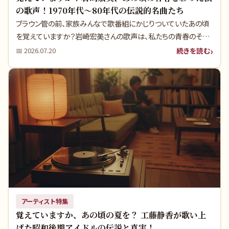
の歌声！1970年代〜80年代の伝説的名曲たち
ブラウン管の前、家族みんなで歌番組にかじりついていたあの頃
を覚えていますか？岩崎宏美さんの歌声は、私たちの青春のそば
にいつもありました。あの瑞々しい歌声の裏には、多くの人が知ら
続きを読む
📅
2026.07.20
ない秘話や、時代が求める声との葛藤がありました。今だからこ
そ分かる、彼女の音楽が持つ真の魅力に迫ります。
アーティスト特集
覚えていますか、あの頃の夏を？ 工藤静香が歌い上
げた昭和後期アイドルの伝説と真実！