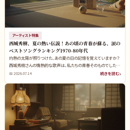
アーティスト特集
西城秀樹、夏の熱い伝説！あの頃の青春が蘇る、涙の
ベストソングランキング1970-80年代
灼熱の太陽が照りつけた、あの夏の日の記憶を覚えていますか？
西城秀樹さんの情熱的な歌声は、私たちの青春そのものでした
ね。実は彼の夏の名曲には、当時の時代背景が色濃く反映された
続きを読む
📅
2026.07.14
奥深い物語が隠されています。当時の若者文化を彩った名曲たち
の知られざる真実を、今こそ紐解いていきましょう。