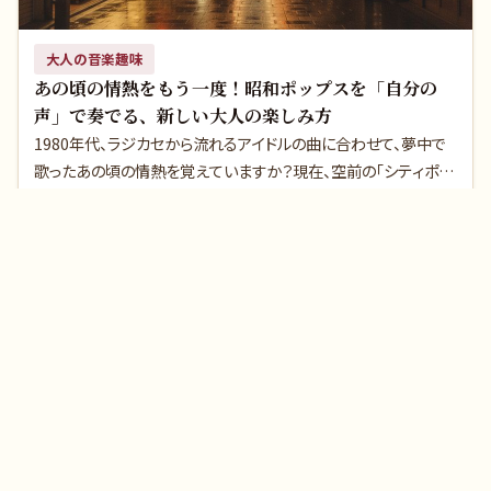
大人の音楽趣味
あの頃の情熱をもう一度！昭和ポップスを「自分の
声」で奏でる、新しい大人の楽しみ方
1980年代、ラジカセから流れるアイドルの曲に合わせて、夢中で
歌ったあの頃の情熱を覚えていますか？現在、空前の「シティポッ
プ・昭和歌謡ブーム」により、あの頃の名曲をカバーする「歌ってみ
続きを読む
📅
2026.07.12
た」が世界中で大流行しています。実は今、あなたのその「歌声」や
「昭和の曲が好き」という気持ちが、誰かに求められる時代なので
す。本記事では、大人の新しい趣味として、そしてささやかな副業
1
2
3
…
64
として「自分の声」を活かすための、少しワクワクするステップをご
紹介します。
🎵 music1963（ミュージック1963）
昭和から平成までのヒット曲・名曲を紹介する音楽メディア。