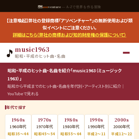
🗺
aso
venture
— A-Zで世界を作る冒険
【注意喚起】弊社の登録商標「アソベンチャー®」の無断使用および類
似イベントにご注意ください。
詳細はこちら（弊社の商標および知的財産権の保護について）
music1963
🎵
昭和・平成のヒット曲・名曲
昭和・平成のヒット曲・名曲を紹介「music1963（ミュージック
1963）」
昭和から平成までのヒット曲・名曲を年代別・アーティスト別に紹介｜
YouTubeで見れる
年代で探す
1960s
1970s
1980s
1990s
2000s
1960年代
1970年代
1980年代
1990年代
2000年代
昭和35〜44
昭和45〜54
昭和55〜64
平成2〜11
平成12〜22