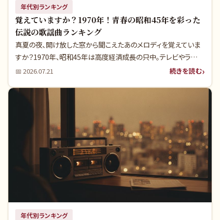
年代別ランキング
覚えていますか？1970年！青春の昭和45年を彩った
伝説の歌謡曲ランキング
真夏の夜、開け放した窓から聞こえたあのメロディを覚えていま
すか？1970年、昭和45年は高度経済成長の只中。テレビやラジオ
から流れる歌謡曲が、私たちの日常を鮮やかに彩っていました。
続きを読む
📅
2026.07.21
今回は、あの頃カセットテープに録音して何度も聴いた、伝説の
ヒット曲の数々を深掘りします。実は、あの名曲の裏には、今だか
らこそ明かされる意外な真実が隠されているのです。
年代別ランキング