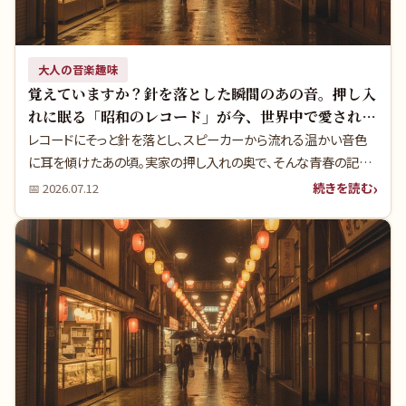
大人の音楽趣味
覚えていますか？針を落とした瞬間のあの音。押し入
れに眠る「昭和のレコード」が今、世界中で愛される
理由
レコードにそっと針を落とし、スピーカーから流れる温かい音色
に耳を傾けたあの頃。実家の押し入れの奥で、そんな青春の記憶
が詰まった昭和のアナログレコードやカセットテープ、古いオーデ
続きを読む
📅
2026.07.12
ィオ機器が眠っていませんか？実は今、世界的なシティポップブー
ムにより、あの頃のレコードが「文化遺産」として驚くほどの価値を
持っています。本記事では、大切な思い出の品を、本当に価値のわ
かるプロ（BeeRecords、エコストアレコード、e☆イヤホン）に託
し、次の世代へ繋ぎながら賢くお金に換える方法をご紹介します。