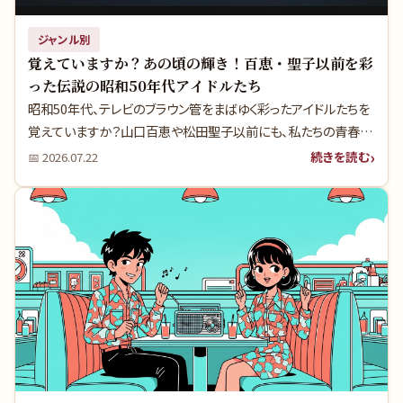
ジャンル別
覚えていますか？あの頃の輝き！百恵・聖子以前を彩
った伝説の昭和50年代アイドルたち
昭和50年代、テレビのブラウン管をまばゆく彩ったアイドルたちを
覚えていますか？山口百恵や松田聖子以前にも、私たちの青春を
熱くした歌姫たちがいました。当時のテレビの前で胸をときめかせ
続きを読む
📅
2026.07.22
た少年時代を思い出しながら、知られざるエピソードと当時の空
気感で、あの頃へタイムスリップしましょう。