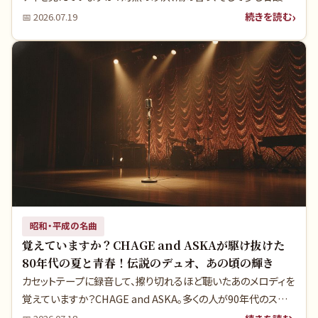
ぱい青春の記憶。1980年代、僕らが海水浴に必ず持って行ったカ
続きを読む
📅
2026.07.19
セットテープには、どんな名曲が録音されていたのでしょうか。今
回は、もう一度聴きたくなる夏のアンセムを深掘りします。
昭和・平成の名曲
覚えていますか？CHAGE and ASKAが駆け抜けた
80年代の夏と青春！伝説のデュオ、あの頃の輝き
カセットテープに録音して、擦り切れるほど聴いたあのメロディを
覚えていますか？CHAGE and ASKA。多くの人が90年代のスー
パーデュオとして記憶していますが、実は彼らの音楽の源流と真