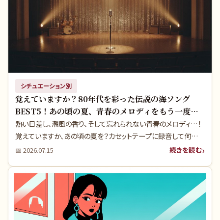
シチュエーション別
覚えていますか？80年代を彩った伝説の海ソング
BEST5！あの頃の夏、青春のメロディをもう一度聴
きませんか？
熱い日差し、潮風の香り、そして忘れられない青春のメロディ…！
覚えていますか、あの頃の夏を？カセットテープに録音して何度も
聴いた、歌番組で家族と盛り上がった、そんな「海に行きたくなる
続きを読む
📅
2026.07.15
昭和の夏うた」を厳選しました。実は、これらの名曲には当時を知
る人さえ驚くような知られざるエピソードや、ヒットの裏側が隠さ
れています。さあ、一緒にあの夏の記憶を旅してみましょう。