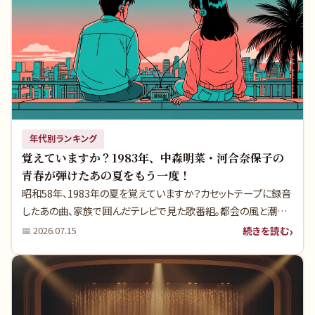
年代別ランキング
覚えていますか？1983年、中森明菜・河合奈保子の
青春が弾けたあの夏をもう一度！
昭和58年、1983年の夏を覚えていますか？カセットテープに録音
したあの曲、家族で囲んだテレビで見た歌番組。都会の風と潮の
香りが混じり合う、そんな青春の輝きに満ちた夏でした。実はこの
続きを読む
📅
2026.07.15
年のヒット曲には、単なる流行歌ではない、時代の空気と若者の
夢を映し出す「深い背景」が隠されているのです。