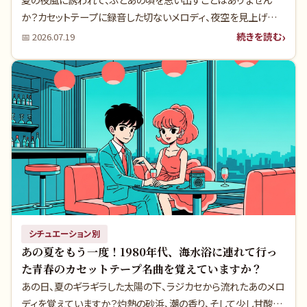
か？カセットテープに録音した切ないメロディ、夜空を見上げな
がら聴いた淡い恋の歌……。当時のヒット曲の裏には、多くの人
続きを読む
📅
2026.07.19
が知らないアーティストの葛藤や時代の要請が隠されていまし
た。今宵、再びあの青春のページをめくってみませんか？
シチュエーション別
あの夏をもう一度！1980年代、海水浴に連れて行っ
た青春のカセットテープ名曲を覚えていますか？
あの日、夏のギラギラした太陽の下、ラジカセから流れたあのメロ
ディを覚えていますか？灼熱の砂浜、潮の香り、そして少し甘酸っ