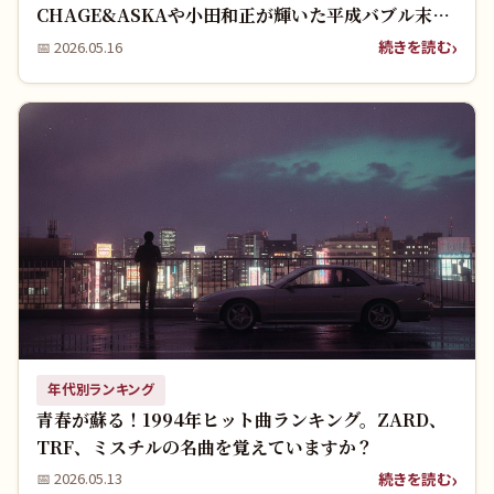
CHAGE&ASKAや小田和正が輝いた平成バブル末期
の伝説の名曲ランキング！
続きを読む
📅
2026.05.16
年代別ランキング
青春が蘇る！1994年ヒット曲ランキング。ZARD、
TRF、ミスチルの名曲を覚えていますか？
続きを読む
📅
2026.05.13