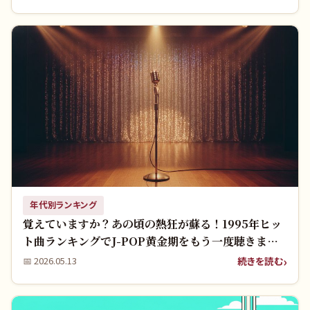
年代別ランキング
覚えていますか？あの頃の熱狂が蘇る！1995年ヒッ
ト曲ランキングでJ-POP黄金期をもう一度聴きませ
んか？
続きを読む
📅
2026.05.13