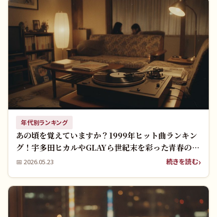
年代別ランキング
あの頃を覚えていますか？1999年ヒット曲ランキン
グ！宇多田ヒカルやGLAYら世紀末を彩った青春の名
曲たち
続きを読む
📅
2026.05.23