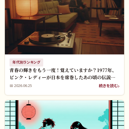
年代別ランキング
青春の輝きをもう一度！覚えていますか？1977年、
ピンク・レディーが日本を席巻したあの頃の伝説と
名曲たち
続きを読む
📅
2026.06.25