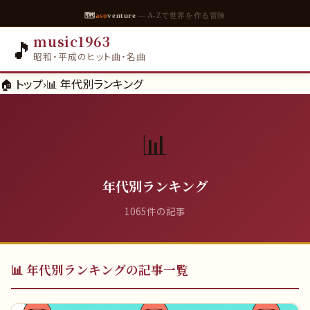
🗺
aso
venture
— A-Zで世界を作る冒険
music1963
🎵
昭和・平成のヒット曲・名曲
🏠 トップ
›
📊
年代別ランキング
📊
年代別ランキング
1065
件の記事
📊
年代別ランキング
の記事一覧