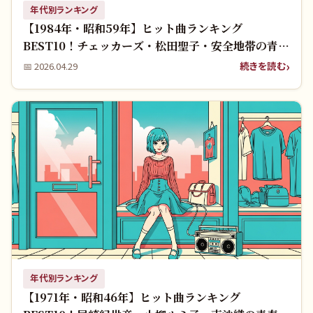
年代別ランキング
【1984年・昭和59年】ヒット曲ランキング
BEST10！チェッカーズ・松田聖子・安全地帯の青春
名曲を振り返る
続きを読む
📅
2026.04.29
年代別ランキング
【1971年・昭和46年】ヒット曲ランキング