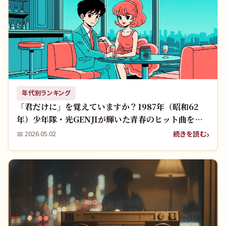
年代別ランキング
「君だけに」を覚えていますか？1987年（昭和62
年）少年隊・光GENJIが輝いた青春のヒット曲をも
う一度！
続きを読む
📅
2026.05.02