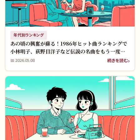
年代別ランキング
あの頃の興奮が蘇る！1986年ヒット曲ランキングで
小林明子、荻野目洋子など伝説の名曲をもう一度聴
きませんか？
続きを読む
📅
2026.05.08