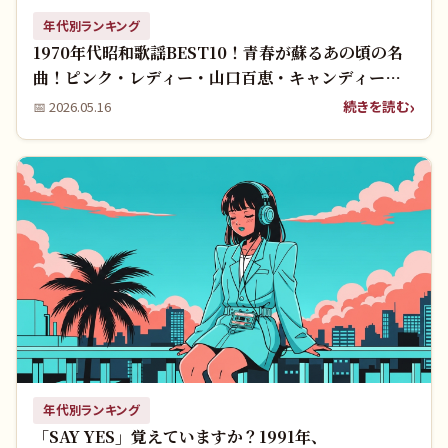
年代別ランキング
1970年代昭和歌謡BEST10！青春が蘇るあの頃の名
曲！ピンク・レディー・山口百恵・キャンディー
ズ！
続きを読む
📅
2026.05.16
年代別ランキング
「SAY YES」覚えていますか？1991年、