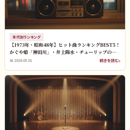
年代別ランキング
【1973年・昭和48年】ヒット曲ランキングBEST5！
かぐや姫「神田川」・井上陽水・チューリップの名
曲を振り返る
続きを読む
📅
2026.05.01