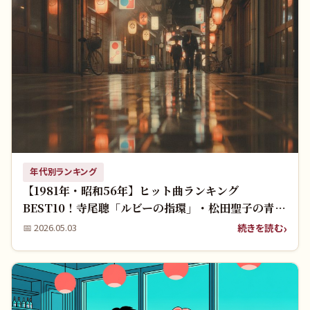
年代別ランキング
【1981年・昭和56年】ヒット曲ランキング
BEST10！寺尾聰「ルビーの指環」・松田聖子の青春
名曲を振り返る
続きを読む
📅
2026.05.03