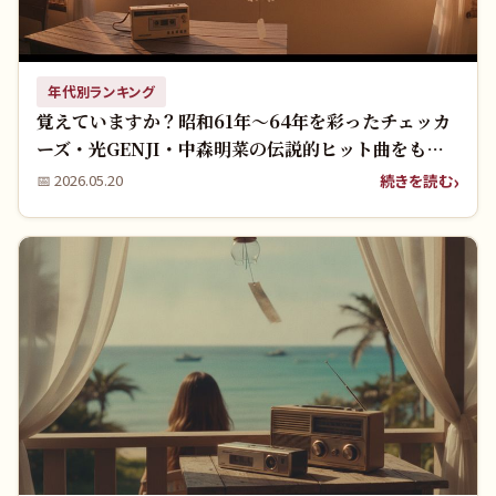
年代別ランキング
覚えていますか？昭和61年〜64年を彩ったチェッカ
ーズ・光GENJI・中森明菜の伝説的ヒット曲をもう
一度！
続きを読む
📅
2026.05.20