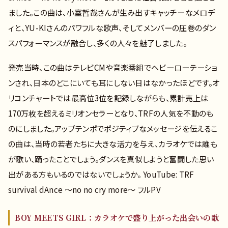
ました。この曲は、小室哲哉さんが生み出すキャッチーなメロデ
ィと、YU-KIさんのパワフルな歌声、そしてメンバーの圧巻のダン
スパフォーマンスが融合し、多くの人々を魅了しました。
発売当時、この曲はテレビCMや音楽番組でヘビーローテーショ
ンされ、日本のどこにいても耳にしない日はなかったほどです。オ
リコンチャートでは最高位3位を記録しながらも、累計売上は
170万枚を超えるミリオンセラーとなり、TRFの人気を不動のも
のにしました。アップテンポでポジティブなメッセージを伝えるこ
の曲は、当時の若者たちに大きな活力を与え、カラオケでは誰も
が歌い、踊ったことでしょう。ダンスを真似しようと奮闘した思い
出がある方もいるのではないでしょうか。 YouTube: TRF
survival dAnce ～no no cry more～ フルPV
BOY MEETS GIRL：カラオケで盛り上がった出会いの歌