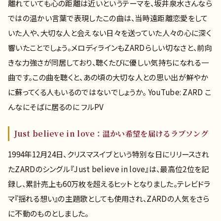
離れていても心の距離は近いというテーマを、坂井泉水さんなら
ではの温かい言葉で表現したこの曲は、当時遠距離恋愛をして
いた人や、大切な人と会えない日々を送っていた人々の心に深く
響いたことでしょう。メロディラインもZARDらしい切なさと、前向
きな力強さが同居しており、聴くたびに優しい気持ちになれる一
曲です。この曲を聴くと、あの頃の大切な人との思い出が鮮やか
に蘇ってくる人もいるのではないでしょうか。 YouTube: ZARD こ
んなにそばに居るのに フルPV
Just believe in love：温かい希望を届けるラブソング
1994年12月24日、クリスマスイブという特別な日にリリースされ
たZARDのシングル『Just believe in love』は、最高位2位を記
録し、累計売上も60万枚を超えるヒットとなりました。テレビドラ
マ『揺れる想い』の主題歌としても使用され、ZARDの人気をさら
に不動のものとしました。