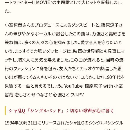
ートファイターII MOVIE』の主題歌として大ヒットを記録しまし
た。
小室哲哉さんのプロデュースによるダンスビートと、篠原涼子さ
んの伸びやかなボーカルが融合したこの曲は、力強さと繊細さを
兼ね備え、多くの人々の心を掴みました。愛する人を守りたいと
いう、まっすぐで力強いメッセージは、映画の世界観とも見事にマ
ッチし、聴く人に勇気を与えました。この曲が流れると、当時の流
行のファッションに身を包み、友人たちとカラオケで熱唱した思
い出が蘇ってくる人もいるのではないでしょうか。まさに90年代を
象徴する一曲と言えるでしょう。 YouTube: 篠原涼子 with 小室
哲哉 恋しさと せつなさと 心強さと フルPV
シャ乱Q「シングルベッド」：切ない歌声が心に響く
1994年10月21日にリリースされたシャ乱Qのシングル『シングル