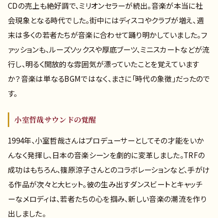
CDの売上も絶好調で、ミリオンセラーが続出。音楽が本当に社
会現象となる時代でした。街中にはディスコやクラブが増え、週
末は多くの若者たちが音楽に合わせて踊り明かしていました。フ
ァッションも、ルーズソックスや厚底ブーツ、ミニスカートなどが流
行し、明るく開放的な雰囲気が漂っていたことを覚えています
か？音楽は単なるBGMではなく、まさに「時代の象徴」だったので
す。
小室哲哉サウンドの覚醒
1994年、小室哲哉さんはプロデューサーとしてその才能をいか
んなく発揮し、日本の音楽シーンを劇的に変革しました。TRFの
成功はもちろん、篠原涼子さんとのコラボレーションなど、手がけ
る作品が次々と大ヒット。彼の生み出すダンスビートとキャッチ
ーなメロディは、若者たちの心を掴み、新しい音楽の潮流を作り
出しました。