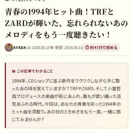
青春の1994年ヒット曲！TRFと
ZARDが輝いた、忘れられないあの
メロディをもう一度聴きたい！
AYADA
|
📅
2026.05.10
🔄 更新:
2026.05.10
⏱️ 約
47
分で読める
📖 この記事でわかること
1994年、CDショップに並ぶ新作をワクワクしながら手に取
ったあの頃を覚えていますか？TRFやZARD、そして小室哲
哉プロデュースの楽曲が街にあふれ、誰もが歌い踊った活
気あふれる時代。今回は、あなたの青春を彩った1994年の
ヒット曲を深掘り。あの日のときめきをもう一度、一緒に感
じてみませんか？