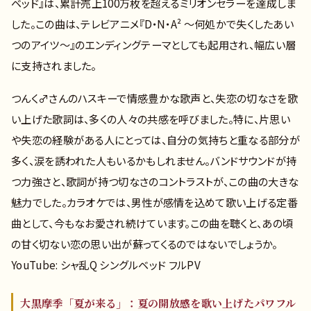
ベッド』は、累計売上100万枚を超えるミリオンセラーを達成しま
した。この曲は、テレビアニメ『D・N・A² 〜何処かで失くしたあい
つのアイツ〜』のエンディングテーマとしても起用され、幅広い層
に支持されました。
つんく♂さんのハスキーで情感豊かな歌声と、失恋の切なさを歌
い上げた歌詞は、多くの人々の共感を呼びました。特に、片思い
や失恋の経験がある人にとっては、自分の気持ちと重なる部分が
多く、涙を誘われた人もいるかもしれません。バンドサウンドが持
つ力強さと、歌詞が持つ切なさのコントラストが、この曲の大きな
魅力でした。カラオケでは、男性が感情を込めて歌い上げる定番
曲として、今もなお愛され続けています。この曲を聴くと、あの頃
の甘く切ない恋の思い出が蘇ってくるのではないでしょうか。
YouTube: シャ乱Q シングルベッド フルPV
大黒摩季「夏が来る」：夏の開放感を歌い上げたパワフル