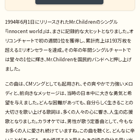
1994年6月1日にリリースされたMr.Childrenのシングル
『innocent world』は、まさに記録的な大ヒットとなりました。オ
リコンチャートで初の週間1位を獲得し、累計売上は193万枚を
超えるミリオンセラーを達成。その年の年間シングルチャートで
は堂々の1位に輝き、Mr.Childrenを国民的バンドへと押し上げ
ました。
この曲は、CMソングとしても起用され、その爽やかで力強いメロ
ディと、前向きなメッセージは、当時の日本中に大きな勇気と希
望を与えました。どんな困難があっても、自分らしく生きることの
大切さを歌い上げる歌詞は、多くの人々の心に響き、人生の応援
歌となりました。カラオケでは、男性が歌う定番曲として、今もな
お多くの人に愛され続けていますね。この曲を聴くと、どんなに辛
いことがあっても、また頑張ろうと思えたあの頃の自分を思い出