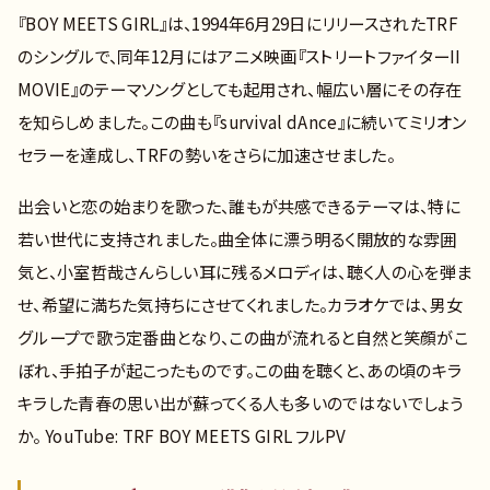
『BOY MEETS GIRL』は、1994年6月29日にリリースされたTRF
のシングルで、同年12月にはアニメ映画『ストリートファイターII
MOVIE』のテーマソングとしても起用され、幅広い層にその存在
を知らしめました。この曲も『survival dAnce』に続いてミリオン
セラーを達成し、TRFの勢いをさらに加速させました。
出会いと恋の始まりを歌った、誰もが共感できるテーマは、特に
若い世代に支持されました。曲全体に漂う明るく開放的な雰囲
気と、小室哲哉さんらしい耳に残るメロディは、聴く人の心を弾ま
せ、希望に満ちた気持ちにさせてくれました。カラオケでは、男女
グループで歌う定番曲となり、この曲が流れると自然と笑顔がこ
ぼれ、手拍子が起こったものです。この曲を聴くと、あの頃のキラ
キラした青春の思い出が蘇ってくる人も多いのではないでしょう
か。 YouTube: TRF BOY MEETS GIRL フルPV