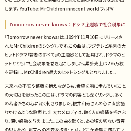
します。 YouTube: Mr.Children innocent world フルPV
Tomorrow never knows：ドラマ主題歌で社会現象に
『Tomorrow never knows』は、1994年11月10日にリリースさ
れたMr.Childrenのシングルです。この曲は、フジテレビ系列の大
ヒットドラマ『若者のすべて』の主題歌として起用され、ドラマのヒ
ットとともに社会現象を巻き起こしました。累計売上は276万枚
を記録し、Mr.Children最大のヒットシングルとなりました。
未来への不安や葛藤を抱えながらも、希望を胸に歩んでいくこと
の大切さを歌ったこの曲は、ドラマの内容とも深くリンクし、多く
の若者たちの心に深く刺さりました。桜井和寿さんの心に直接語
りかけるような歌声と、壮大なメロディは、聴く人の感情を揺さぶ
り、深い感動を与えました。この曲を聴くと、あの頃の切ない青春
の思い出や、将来への不安を抱きつつも、どこか希望に満ちてい