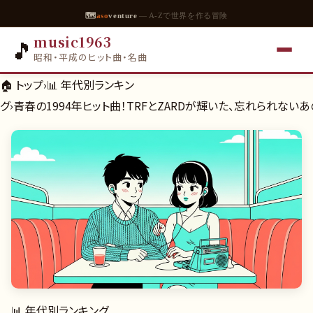
🗺
aso
venture
— A-Zで世界を作る冒険
music1963
🎵
昭和・平成のヒット曲・名曲
🏠 トップ
›
📊
年代別ランキン
グ
›
青春の1994年ヒット曲！TRFとZARDが輝いた、忘れられない
📊
年代別ランキング