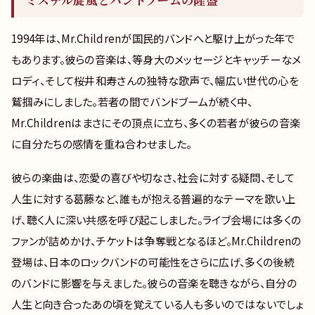
ミスチル旋風とバンドブームの隆盛
1994年は、Mr.Childrenが国民的バンドへと駆け上がった年で
もあります。彼らの音楽は、等身大のメッセージとキャッチーなメ
ロディ、そして桜井和寿さんの独特な歌声で、幅広い世代の心を
鷲掴みにしました。若者の間でバンドブームが続く中、
Mr.Childrenはまさにその頂点に立ち、多くの若者が彼らの音楽
に自分たちの感情を重ね合わせました。
彼らの楽曲は、恋愛の喜びや切なさ、社会に対する疑問、そして
人生に対する葛藤など、誰もが抱える普遍的なテーマを歌い上
げ、聴く人に深い共感を呼び起こしました。ライブ会場には多くの
ファンが詰めかけ、チケットは争奪戦となるほど。Mr.Childrenの
登場は、日本のロックバンドの可能性をさらに広げ、多くの後続
のバンドに影響を与えました。彼らの音楽を聴きながら、自分の
人生と向き合ったあの頃を覚えている人も多いのではないでしょ