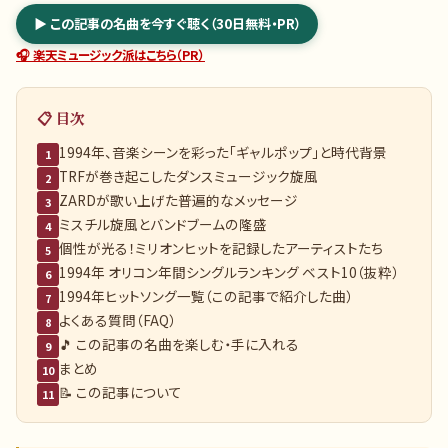
▶ この記事の名曲を今すぐ聴く（30日無料・PR）
🎧 楽天ミュージック派はこちら（PR）
📋 目次
1994年、音楽シーンを彩った「ギャルポップ」と時代背景
1
TRFが巻き起こしたダンスミュージック旋風
2
ZARDが歌い上げた普遍的なメッセージ
3
ミスチル旋風とバンドブームの隆盛
4
個性が光る！ミリオンヒットを記録したアーティストたち
5
1994年 オリコン年間シングルランキング ベスト10（抜粋）
6
1994年ヒットソング一覧（この記事で紹介した曲）
7
よくある質問（FAQ）
8
🎵 この記事の名曲を楽しむ・手に入れる
9
まとめ
10
📝 この記事について
11