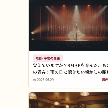
昭和・平成の名曲
覚えていますか？SMAPを育んだ、あ
の青春！雨の日に聴きたい懐かしの昭
ャニーズと歌謡曲！
続き
📅
2026.06.29