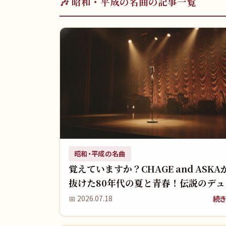
🎶
昭和・平成の名曲
の記事一覧
昭和・平成の名曲
覚えていますか？CHAGE and ASKA
抜けた80年代の夏と青春！伝説のデュ
あの頃の輝き
続き
📅
2026.07.18