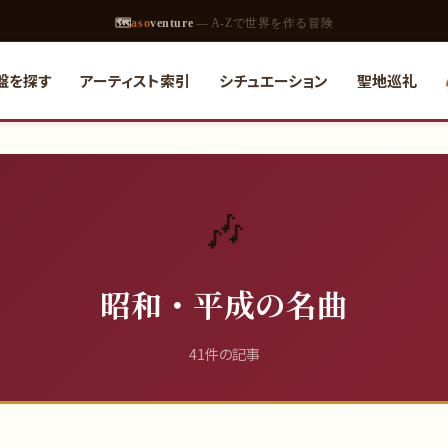
🗺
aso
venture
— A-Zで世界を作る冒険
名盤を探す
アーティスト索引
シチュエーション
聖地巡礼
🎶
昭和・平成の名曲
41
件の記事