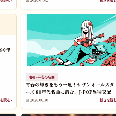
を読む
続きを読
📅
2026.07.01
89年
昭和・平成の名曲
青春の輝きをもう一度！サザンオールスタ
ーズ 80年代名曲に潜む、J-POP異種交配の
秘密を覚えていますか？
を読む
続きを読
📅
2026.06.30