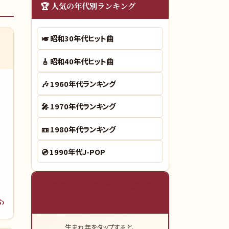
🏆 人気の年代別ランキング
🎺
昭和30年代ヒット曲
🎸
昭和40年代ヒット曲
🎶
1960年代ランキング
🎤
1970年代ランキング
📼
1980年代ランキング
💿
1990年代J-POP
🎓 あなたの青春時代（15歳）の
ヒット曲
む
生まれ年をタップすると、