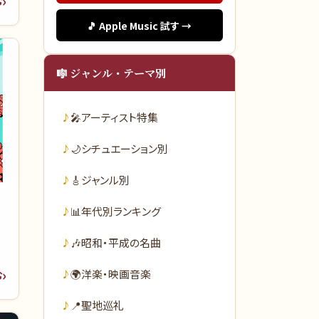
む
🎵 Apple Music 試す →
🎼 ジャンル・テーマ別
🎤
アーティスト特集
🌙
シチュエーション別
🎸
ジャンル別
📊
年代別ランキング
🎶
昭和・平成の名曲
🌍
洋楽・映画音楽
む
📍
聖地巡礼