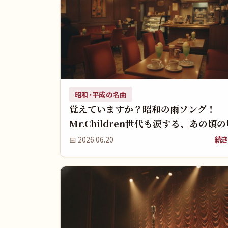
昭和・平成の名曲
覚えていますか？昭和の雨ソング！
Mr.Children世代も涙する、あの頃
い雨メロディの真実
続き
📅
2026.06.20