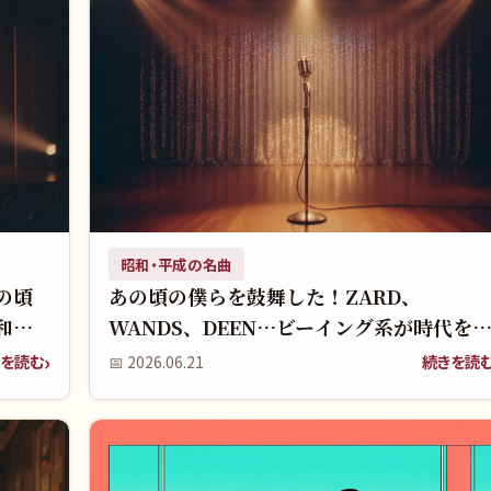
昭和・平成の名曲
の頃
あの頃の僕らを鼓舞した！ZARD、
和ジ
WANDS、DEEN…ビーイング系が時代を
った90年代初頭の青春を覚えていますか？
を読む
続きを読
📅
2026.06.21