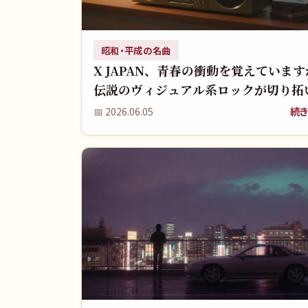
昭和・平成の名曲
X JAPAN、青春の衝動を覚えていま
伝説のヴィジュアル系ロックが切り拓
90年代！
続き
📅
2026.06.05