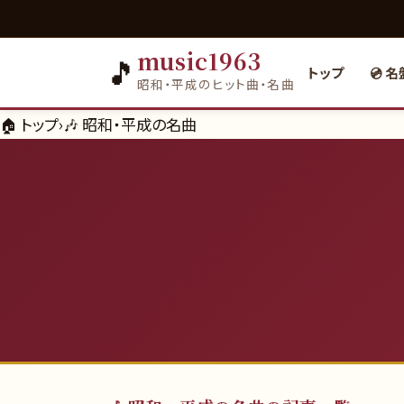
music1963
🎵
トップ
💿 
昭和・平成のヒット曲・名曲
🏠 トップ
›
🎶
昭和・平成の名曲