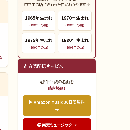
中学生の頃に流行った曲がわかります🎶
1965
年生まれ
1970
年生まれ
(
1980
年の曲)
(
1985
年の曲)
1975
年生まれ
1980
年生まれ
(
1990
年の曲)
(
1995
年の曲)
む
🎵 音楽配信サービス
昭和・平成の名曲を
聴き放題！
▶ Amazon Music 30日間無料
→
🎧 楽天ミュージック →