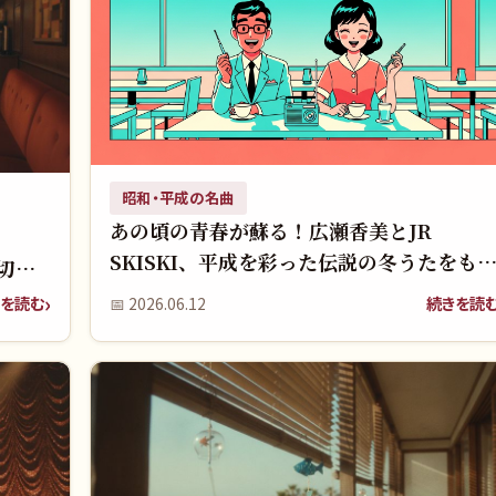
昭和・平成の名曲
あの頃の青春が蘇る！広瀬香美とJR
SKISKI、平成を彩った伝説の冬うたをも
の切な
一度聴きたい！
を読む
続きを読
📅
2026.06.12