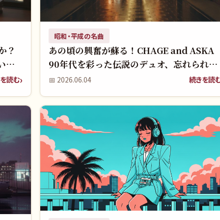
昭和・平成の名曲
すか？
あの頃の興奮が蘇る！CHAGE and ASKA
いた
90年代を彩った伝説のデュオ、忘れられな
い名曲ランキングをもう一度！
を読む
続きを読
📅
2026.06.04