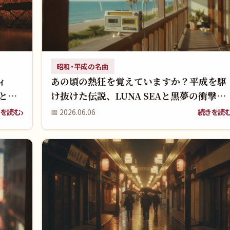
昭和・平成の名曲
ィ
あの頃の熱狂を覚えていますか？平成を駆
と影
け抜けた伝説、LUNA SEAと黒夢の衝撃が
今も胸を打つ！
を読む
続きを読
📅
2026.06.06