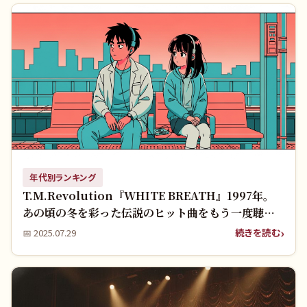
年代別ランキング
T.M.Revolution『WHITE BREATH』1997年。
あの頃の冬を彩った伝説のヒット曲をもう一度聴き
たい！
続きを読む
📅
2025.07.29