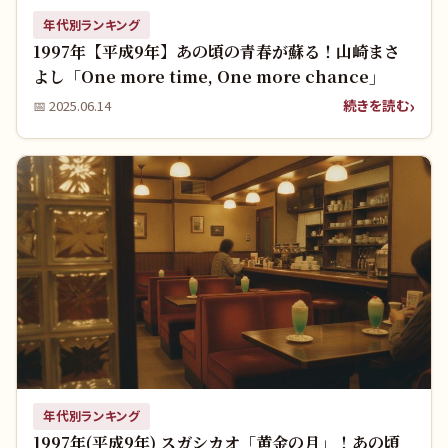
年代別ランキング
1997年【平成9年】あの頃の青春が蘇る！山崎まさ
よし「One more time, One more chance」
続きを読む
📅
2025.06.14
年代別ランキング
1997年(平成9年) スガシカオ「黄金の月」！あの頃