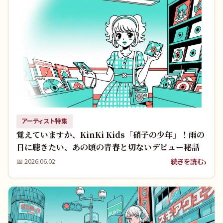
アーティスト特集
覚えていますか、KinKi Kids「硝子の少年」！雨の
日に聴きたい、あの頃の青春と切ないデビュー秘話
続きを読む
📅
2026.06.02