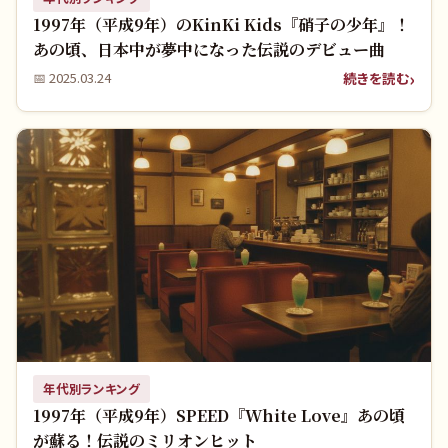
1997年（平成9年）のKinKi Kids『硝子の少年』！
あの頃、日本中が夢中になった伝説のデビュー曲
続きを読む
📅
2025.03.24
年代別ランキング
1997年（平成9年）SPEED『White Love』あの頃
が蘇る！伝説のミリオンヒット