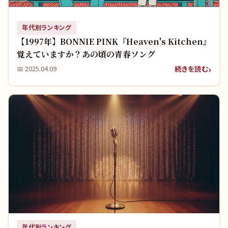
年代別ランキング
【1997年】BONNIE PINK『Heaven's Kitchen』
覚えていますか？あの頃の青春ソング
続きを読む
📅
2025.04.09
年代別ランキング