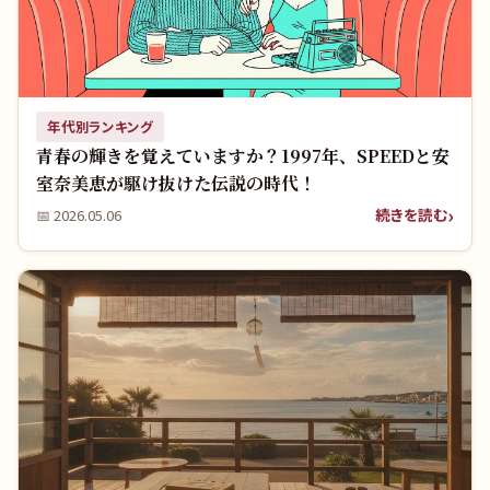
年代別ランキング
青春の輝きを覚えていますか？1997年、SPEEDと安
室奈美恵が駆け抜けた伝説の時代！
続きを読む
📅
2026.05.06