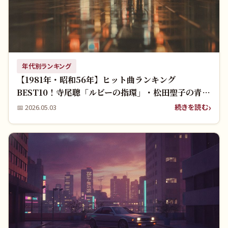
年代別ランキング
【1981年・昭和56年】ヒット曲ランキング
BEST10！寺尾聰「ルビーの指環」・松田聖子の青春
名曲を振り返る
続きを読む
📅
2026.05.03