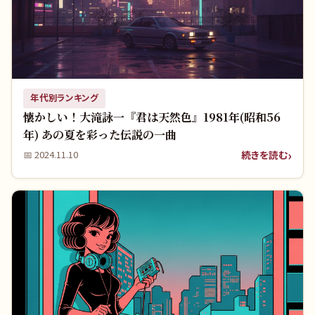
年代別ランキング
懐かしい！大滝詠一『君は天然色』1981年(昭和56
年) あの夏を彩った伝説の一曲
続きを読む
📅
2024.11.10