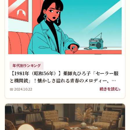
年代別ランキング
【1981年（昭和56年）】薬師丸ひろ子「セーラー服
と機関銃」！懐かしさ溢れる青春のメロディー、覚
えていますか？
続きを読む
📅
2024.10.22