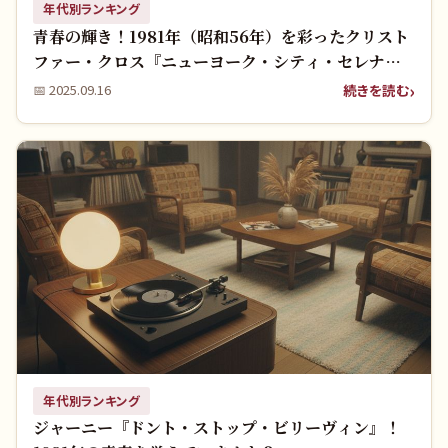
年代別ランキング
青春の輝き！1981年（昭和56年）を彩ったクリスト
ファー・クロス『ニューヨーク・シティ・セレナー
デ』伝説の一曲
続きを読む
📅
2025.09.16
年代別ランキング
ジャーニー『ドント・ストップ・ビリーヴィン』！