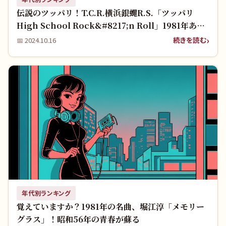
伝説のツッパリ！T.C.R.横浜銀蝿R.S.「ツッパリ
High School Rock&#8217;n Roll」1981年あの
頃をもう一度！
続きを読む
📅
2024.10.16
年代別ランキング
覚えていますか？1981年の名曲、堀江淳「メモリー
グラス」！昭和56年の青春が蘇る