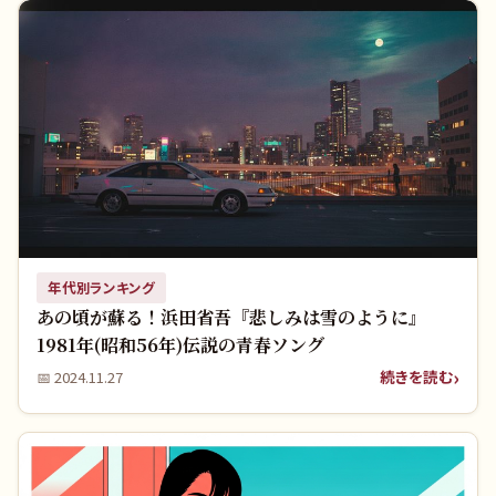
年代別ランキング
あの頃が蘇る！浜田省吾『悲しみは雪のように』
1981年(昭和56年)伝説の青春ソング
続きを読む
📅
2024.11.27