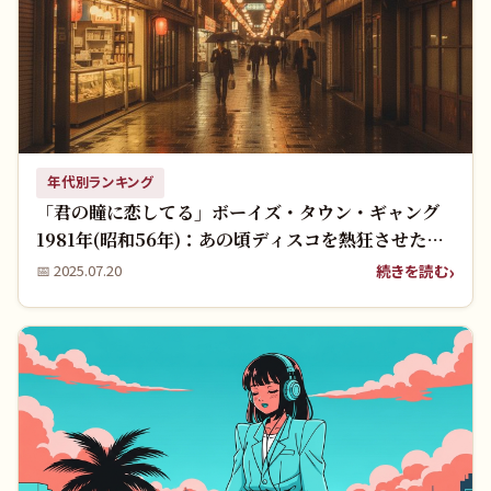
年代別ランキング
「君の瞳に恋してる」ボーイズ・タウン・ギャング
1981年(昭和56年)：あの頃ディスコを熱狂させた伝
説の一曲！
続きを読む
📅
2025.07.20