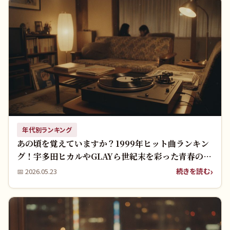
年代別ランキング
あの頃を覚えていますか？1999年ヒット曲ランキン
グ！宇多田ヒカルやGLAYら世紀末を彩った青春の名
曲たち
続きを読む
📅
2026.05.23