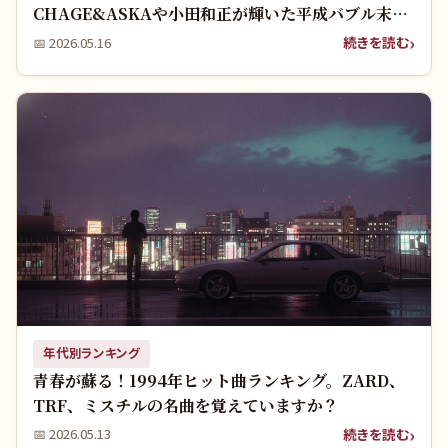
CHAGE&ASKAや小田和正が輝いた平成バブル末期
の伝説の名曲ランキング！
続きを読む
📅
2026.05.16
年代別ランキング
青春が蘇る！1994年ヒット曲ランキング。ZARD、
TRF、ミスチルの名曲を覚えていますか？
続きを読む
📅
2026.05.13