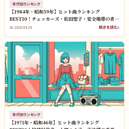
年代別ランキング
【1984年・昭和59年】ヒット曲ランキング
BEST10！チェッカーズ・松田聖子・安全地帯の青春
名曲を振り返る
続きを読む
📅
2026.04.29
年代別ランキング
【1971年・昭和46年】ヒット曲ランキング