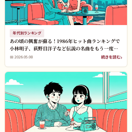
年代別ランキング
あの頃の興奮が蘇る！1986年ヒット曲ランキングで
小林明子、荻野目洋子など伝説の名曲をもう一度聴
きませんか？
続きを読む
📅
2026.05.08