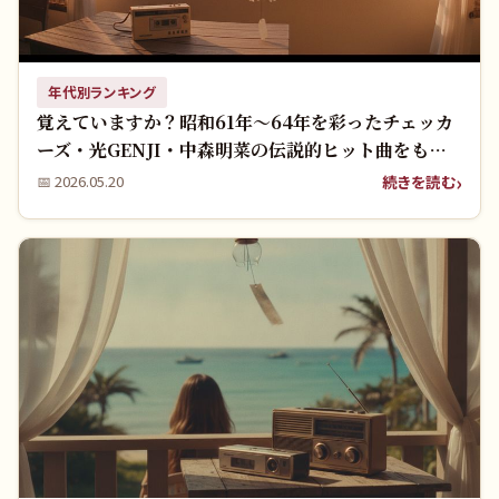
年代別ランキング
覚えていますか？昭和61年〜64年を彩ったチェッカ
ーズ・光GENJI・中森明菜の伝説的ヒット曲をもう
一度！
続きを読む
📅
2026.05.20