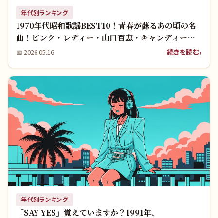
年代別ランキング
1970年代昭和歌謡BEST10！青春が蘇るあの頃の名
曲！ピンク・レディー・山口百恵・キャンディー
ズ！
続きを読む
📅
2026.05.16
年代別ランキング
「SAY YES」覚えていますか？1991年、