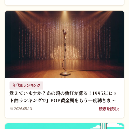
年代別ランキング
覚えていますか？あの頃の熱狂が蘇る！1995年ヒッ
ト曲ランキングでJ-POP黄金期をもう一度聴きませ
んか？
続きを読む
📅
2026.05.13