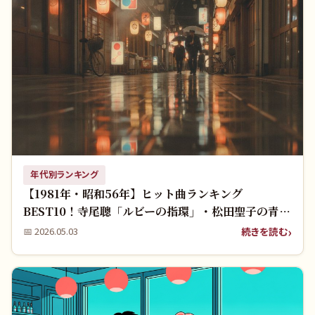
年代別ランキング
【1981年・昭和56年】ヒット曲ランキング
BEST10！寺尾聰「ルビーの指環」・松田聖子の青春
名曲を振り返る
続きを読む
📅
2026.05.03