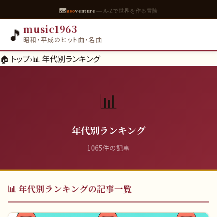
🗺
aso
venture
— A-Zで世界を作る冒険
music1963
🎵
昭和・平成のヒット曲・名曲
🏠 トップ
›
📊
年代別ランキング
📊
年代別ランキング
1065
件の記事
📊
年代別ランキング
の記事一覧