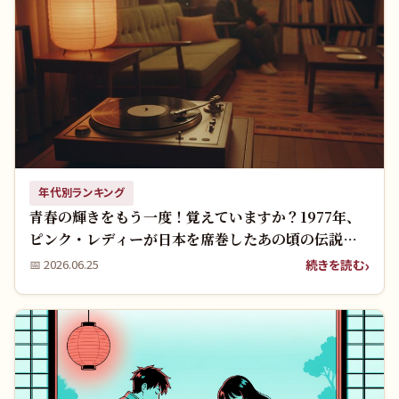
年代別ランキング
青春の輝きをもう一度！覚えていますか？1977年、
ピンク・レディーが日本を席巻したあの頃の伝説と
名曲たち
続きを読む
📅
2026.06.25