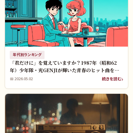
年代別ランキング
「君だけに」を覚えていますか？1987年（昭和62
年）少年隊・光GENJIが輝いた青春のヒット曲をも
う一度！
続きを読む
📅
2026.05.02