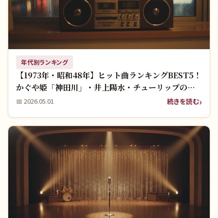
年代別ランキング
【1973年・昭和48年】ヒット曲ランキングBEST5！
かぐや姫「神田川」・井上陽水・チューリップの名
曲を振り返る
続きを読む
📅
2026.05.01