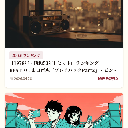
年代別ランキング
【1978年・昭和53年】ヒット曲ランキング
BEST10！山口百恵「プレイバックPart2」・ピン
ク・レディー伝説の名曲
続きを読む
📅
2026.04.26