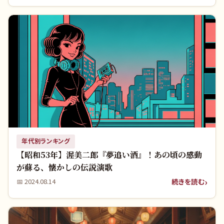
年代別ランキング
【昭和53年】渥美二郎『夢追い酒』！あの頃の感動
が蘇る、懐かしの伝説演歌
続きを読む
📅
2024.08.14