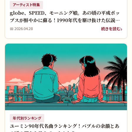
アーティスト特集
globe、SPEED、モーニング娘。あの頃の平成ポッ
プスが鮮やかに蘇る！1990年代を駆け抜けた伝説の
アーティストたちを覚えていますか？
続きを読む
📅
2026.04.28
年代別ランキング
ユーミン90年代名曲ランキング！バブルの余韻とあ