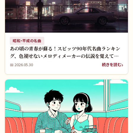
昭和・平成の名曲
あの頃の青春が蘇る！スピッツ90年代名曲ランキン
グ、色褪せないメロディメーカーの伝説を覚えてい
ますか？
続きを読む
📅
2026.05.30