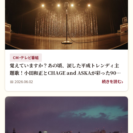
CM・テレビ番組
覚えていますか？あの頃、涙した平成トレンディ主
題歌！小田和正とCHAGE and ASKAが彩った90年
代の青春をもう一度！
続きを読む
📅
2026.06.02