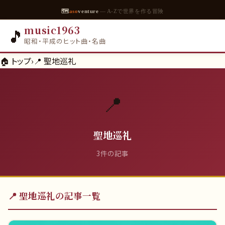
🗺
aso
venture
— A-Zで世界を作る冒険
music1963
🎵
昭和・平成のヒット曲・名曲
🏠 トップ
›
📍
聖地巡礼
📍
聖地巡礼
3
件の記事
📍
聖地巡礼
の記事一覧