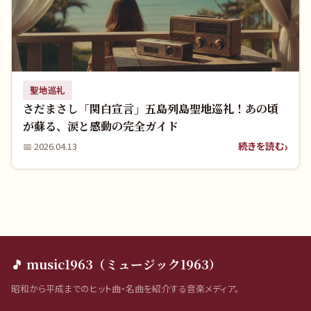
聖地巡礼
さだまさし「関白宣言」五島列島聖地巡礼！あの頃
が蘇る、涙と感動の完全ガイド
続きを読む
📅
2026.04.13
🎵 music1963（ミュージック1963）
昭和から平成までのヒット曲・名曲を紹介する音楽メディア。