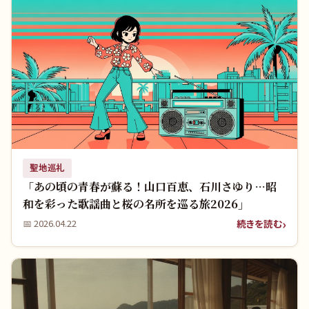
聖地巡礼
「あの頃の青春が蘇る！山口百恵、石川さゆり…昭
和を彩った歌謡曲と桜の名所を巡る旅2026」
続きを読む
📅
2026.04.22