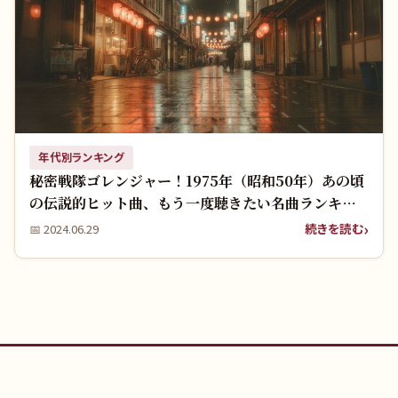
年代別ランキング
秘密戦隊ゴレンジャー！1975年（昭和50年）あの頃
の伝説的ヒット曲、もう一度聴きたい名曲ランキン
グ入り！
続きを読む
📅
2024.06.29
🎵 music1963（ミュージック1963）