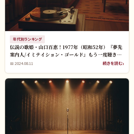
年代別ランキング
伝説の歌姫・山口百恵！1977年（昭和52年）『夢先
案内人/イミテイション・ゴールド』もう一度聴きた
い名曲！
続きを読む
📅
2024.08.11