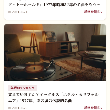
グ・トーホールド』1977年昭和52年の名曲をもう一
度聴きたい！
続きを読む
📅
2024.08.21
年代別ランキング
覚えていますか？イーグルス『ホテル・カリフォル
ニア』1977年、あの頃の伝説的名曲
続きを読む
📅
2024.08.20