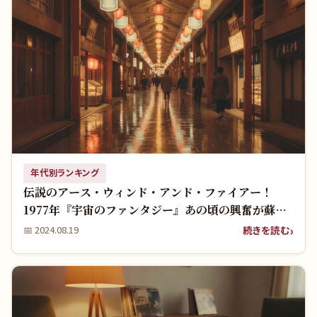
年代別ランキング
伝説のアース・ウィンド・アンド・ファイアー！
1977年『宇宙のファンタジー』あの頃の興奮が蘇
る！
続きを読む
📅
2024.08.19