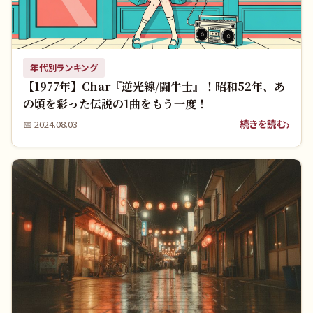
年代別ランキング
【1977年】Char『逆光線/闘牛士』！昭和52年、あ
の頃を彩った伝説の1曲をもう一度！
続きを読む
📅
2024.08.03