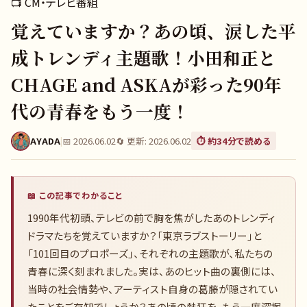
📺
CM・テレビ番組
覚えていますか？あの頃、涙した平
成トレンディ主題歌！小田和正と
CHAGE and ASKAが彩った90年
代の青春をもう一度！
AYADA
|
📅
2026.06.02
🔄 更新:
2026.06.02
⏱️ 約
34
分で読める
📖 この記事でわかること
1990年代初頭、テレビの前で胸を焦がしたあのトレンディ
ドラマたちを覚えていますか？「東京ラブストーリー」と
「101回目のプロポーズ」、それぞれの主題歌が、私たちの
青春に深く刻まれました。実は、あのヒット曲の裏側には、
当時の社会情勢や、アーティスト自身の葛藤が隠されてい
たことをご存知でしょうか？あの頃の熱狂を、もう一度深掘