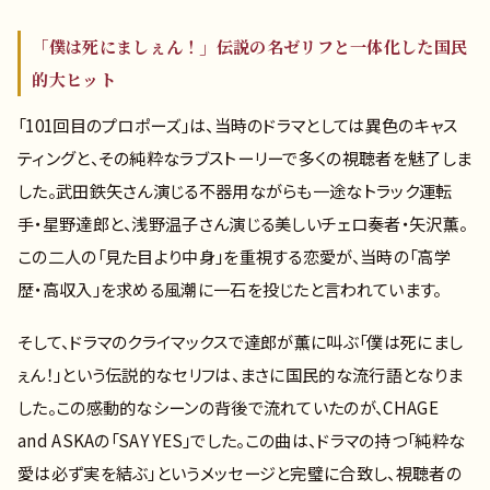
「僕は死にましぇん！」伝説の名ゼリフと一体化した国民
的大ヒット
「101回目のプロポーズ」は、当時のドラマとしては異色のキャス
ティングと、その純粋なラブストーリーで多くの視聴者を魅了しま
した。武田鉄矢さん演じる不器用ながらも一途なトラック運転
手・星野達郎と、浅野温子さん演じる美しいチェロ奏者・矢沢薫。
この二人の「見た目より中身」を重視する恋愛が、当時の「高学
歴・高収入」を求める風潮に一石を投じたと言われています。
そして、ドラマのクライマックスで達郎が薫に叫ぶ「僕は死にまし
ぇん！」という伝説的なセリフは、まさに国民的な流行語となりま
した。この感動的なシーンの背後で流れていたのが、CHAGE
and ASKAの「SAY YES」でした。この曲は、ドラマの持つ「純粋な
愛は必ず実を結ぶ」というメッセージと完璧に合致し、視聴者の