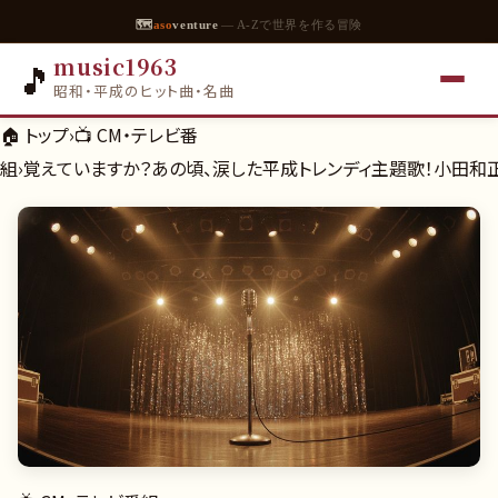
🗺
aso
venture
— A-Zで世界を作る冒険
music1963
🎵
昭和・平成のヒット曲・名曲
🏠 トップ
›
📺
CM・テレビ番
組
›
覚えていますか？あの頃、涙した平成トレンディ主題歌！小田和正とC