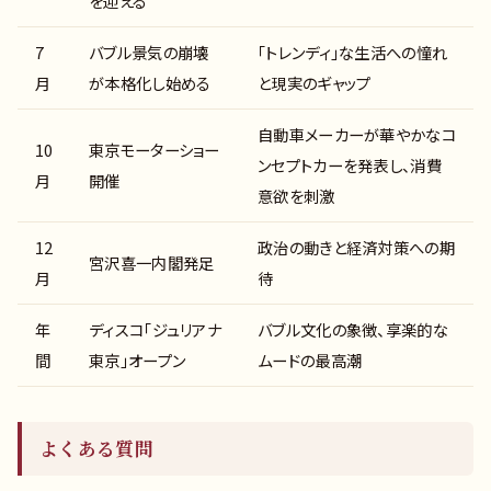
を迎える
7
バブル景気の崩壊
「トレンディ」な生活への憧れ
月
が本格化し始める
と現実のギャップ
自動車メーカーが華やかなコ
10
東京モーターショー
ンセプトカーを発表し、消費
月
開催
意欲を刺激
12
政治の動きと経済対策への期
宮沢喜一内閣発足
月
待
年
ディスコ「ジュリアナ
バブル文化の象徴、享楽的な
間
東京」オープン
ムードの最高潮
よくある質問