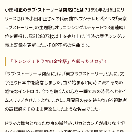
小田和正のラブ・ストーリーは突然にとは？
1991年2月6日にリ
リースされた小田和正さんの代表曲で、フジテレビ系ドラマ「東京
ラブストーリー」の主題歌。オリコンシングルチャートで3週連続1
位を獲得し、累計280万枚以上を売り上げ、当時の歴代シングル
売上記録を更新したJ-POP不朽の名曲です。
「トレンディドラマの金字塔」を彩ったメロディ
「ラブ・ストーリーは突然に」は、「東京ラブストーリー」と共に、文
字通り日本中を席巻しました。曲が始まると同時に流れるあの
軽快なイントロは、今でも聴く人の心を一瞬であの時代へとタイ
ムスリップさせますよね。まさに、月曜日の夜を待ちわびる視聴者
の高揚感をそのまま音楽にしたような名曲でした。
ドラマの舞台となった東京の街並み、リカとカンチが織りなす切
なくも情熱的な恋愛模様に、小田和正さんの透明感あふれる歌