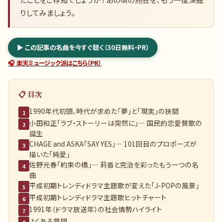
りしてみましょう。
▶ この記事の名曲を今すぐ聴く（30日無料・PR）
🎧 楽天ミュージック派はこちら（PR）
📋 目次
1990年代初頭、時代が求めた「夢」と「現実」の狭間
1
小田和正「ラブ・ストーリーは突然に」— 国民的恋愛賛歌の
2
誕生
CHAGE and ASKA「SAY YES」— 101回目のプロポーズが
3
描いた「純愛」
佐野元春「約束の橋」— 莉香と完治を彩ったもう一つの名
4
曲
平成初期トレンディドラマ主題歌が変えた「J-POPの風景」
5
平成初期トレンディドラマ主題歌ヒットチャート
6
1991年（ドラマ放送年）の社会情勢ハイライト
7
よくある質問