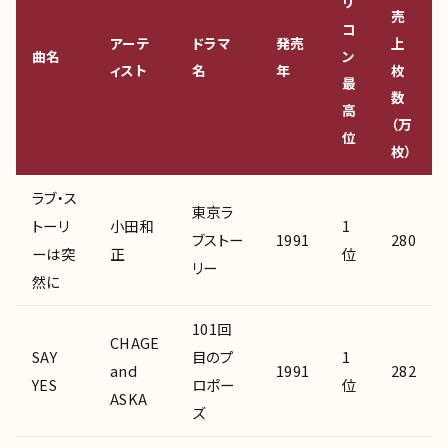
リ
売
コ
アーテ
ドラマ
発売
上
曲名
ン
ィスト
名
年
枚
最
数
高
（万
位
枚）
ラブ・ス
東京ラ
トーリ
小田和
1
ブストー
1991
280
ーは突
正
位
リー
然に
101回
CHAGE
SAY
目のプ
1
and
1991
282
YES
ロポー
位
ASKA
ズ