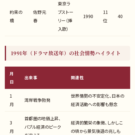
東京ラ
約束の
佐野元
ブストー
11
1990
40
橋
春
リー（挿
位
入歌）
1991年（ドラマ放送年）の社会情勢ハイライト
月
出来事
関連性
日
1
世界情勢の不安定化、日本の
湾岸戦争勃発
月
経済活動への影響も懸念
首都圏の地価上昇、
3
経済的繁栄の象徴、しかしこ
バブル経済のピーク
月
の頃から景気後退の兆しも