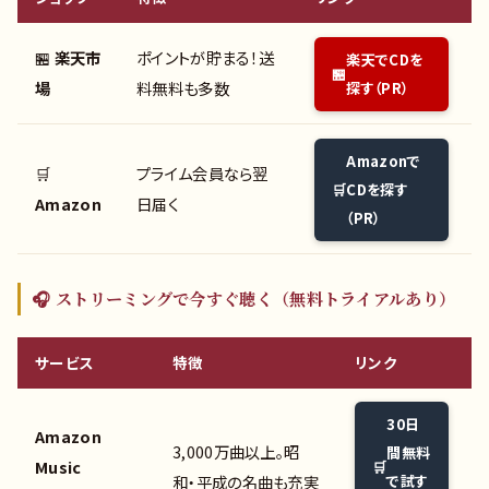
🏪
楽天市
ポイントが貯まる！送
楽天でCDを
場
料無料も多数
探す（PR）
Amazonで
🛒
プライム会員なら翌
CDを探す
Amazon
日届く
（PR）
🎧 ストリーミングで今すぐ聴く（無料トライアルあり）
サービス
特徴
リンク
30日
Amazon
3,000万曲以上。昭
間無料
Music
和・平成の名曲も充実
で試す