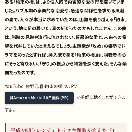
ある「約束の橋」は、より個人的で内省的な愛の形を描いていま
した。バブル期の享楽的な恋愛や、急速な関係性を求める風潮
の裏で、人々が本当に求めていたのは、困難を乗り越える「約束」
という、地に足の着いた、真の絆だったのかもしれません。この曲
は、当時の見栄や流行に流されない、普遍的な愛と、未来への希
望を代弁していたと言えるでしょう。主題歌が「攻め」の姿勢でド
ラマを彩ったとすれば、挿入歌である「約束の橋」は、視聴者の心
にそっと寄り添い、「守り」の視点から物語を深く支えた、そんな楽
曲だったのです。
YouTube: 佐野元春 約束の橋 フルPV
で手軽に聴くことができま
Amazon Music 30日無料（PR）
すよ。
平成初期トレンディドラマ主題歌が変えた「J-