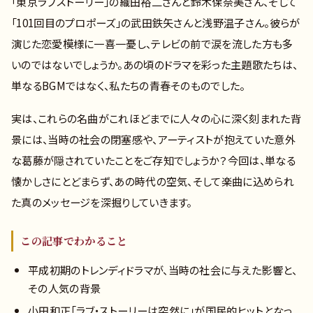
「東京ラブストーリー」の織田裕二さんと鈴木保奈美さん、そして
「101回目のプロポーズ」の武田鉄矢さんと浅野温子さん。彼らが
演じた恋愛模様に一喜一憂し、テレビの前で涙を流した方も多
いのではないでしょうか。あの頃のドラマを彩った主題歌たちは、
単なるBGMではなく、私たちの青春そのものでした。
実は、これらの名曲がこれほどまでに人々の心に深く刻まれた背
景には、当時の社会の閉塞感や、アーティストが抱えていた意外
な葛藤が隠されていたことをご存知でしょうか？今回は、単なる
懐かしさにとどまらず、あの時代の空気、そして楽曲に込められ
た真のメッセージを深掘りしていきます。
この記事でわかること
平成初期のトレンディドラマが、当時の社会に与えた影響と、
その人気の背景
小田和正「ラブ・ストーリーは突然に」が国民的ヒットとなっ