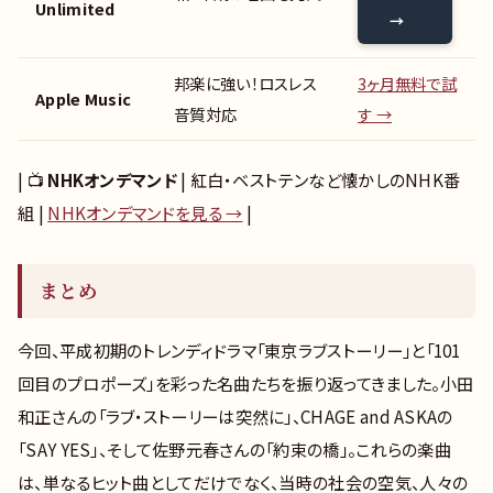
Unlimited
→
邦楽に強い！ロスレス
3ヶ月無料で試
Apple Music
音質対応
す →
| 📺
NHKオンデマンド
| 紅白・ベストテンなど懐かしのNHK番
組 |
NHKオンデマンドを見る →
|
まとめ
今回、平成初期のトレンディドラマ「東京ラブストーリー」と「101
回目のプロポーズ」を彩った名曲たちを振り返ってきました。小田
和正さんの「ラブ・ストーリーは突然に」、CHAGE and ASKAの
「SAY YES」、そして佐野元春さんの「約束の橋」。これらの楽曲
は、単なるヒット曲としてだけでなく、当時の社会の空気、人々の