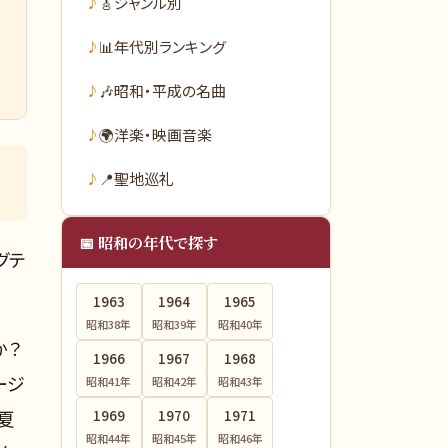
🎸
ジャンル別
📊
年代別ランキング
🎶
昭和・平成の名曲
🌍
洋楽・映画音楽
📍
聖地巡礼
📅 昭和の年代で探す
グテ
1963
1964
1965
昭和38
年
昭和39
年
昭和40
年
か？
1966
1967
1968
ージ
昭和41
年
昭和42
年
昭和43
年
夏
1969
1970
1971
昭和44
年
昭和45
年
昭和46
年