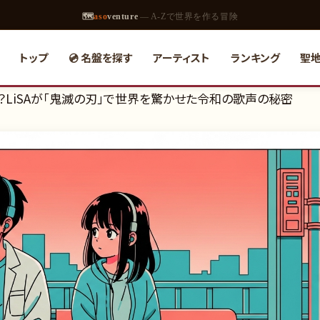
🗺
aso
venture
— A-Zで世界を作る冒険
トップ
💿 名盤を探す
アーティスト
ランキング
聖
LiSAが「鬼滅の刃」で世界を驚かせた令和の歌声の秘密