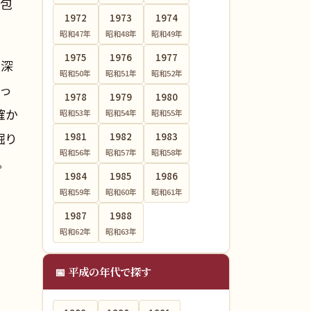
に包
1972
1973
1974
昭和47
年
昭和48
年
昭和49
年
1975
1976
1977
、深
昭和50
年
昭和51
年
昭和52
年
っ
1978
1979
1980
確か
昭和53
年
昭和54
年
昭和55
年
掘り
1981
1982
1983
昭和56
年
昭和57
年
昭和58
年
。
1984
1985
1986
昭和59
年
昭和60
年
昭和61
年
1987
1988
昭和62
年
昭和63
年
📅 平成の年代で探す