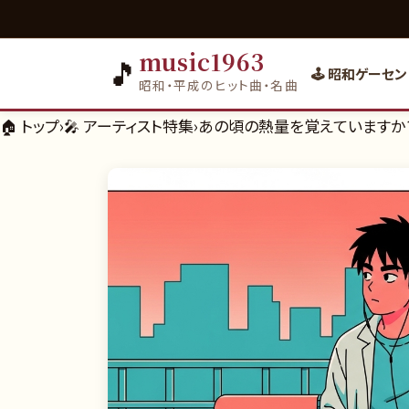
music1963
🎵
🕹️ 昭和ゲーセン
昭和・平成のヒット曲・名曲
🏠 トップ
›
🎤
アーティスト特集
›
あの頃の熱量を覚えていますか？