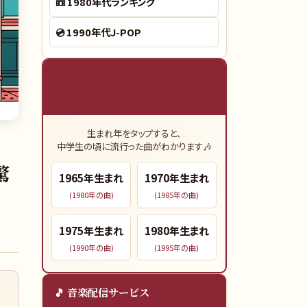
📼
1980年代ランキング
💿
1990年代J-POP
🎓 あなたの青春時代（15歳）の
ヒット曲
生まれ年をタップすると、
中学生の頃に流行った曲がわかります🎶
驚
1965
年生まれ
1970
年生まれ
(
1980
年の曲)
(
1985
年の曲)
1975
年生まれ
1980
年生まれ
(
1990
年の曲)
(
1995
年の曲)
🎵 音楽配信サービス