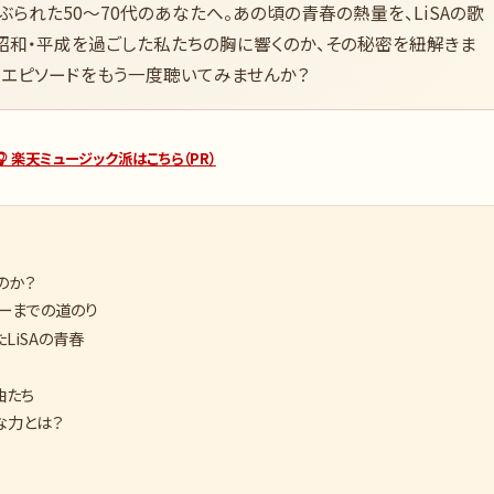
さぶられた50〜70代のあなたへ。あの頃の青春の熱量を、LiSAの歌
昭和・平成を過ごした私たちの胸に響くのか、その秘密を紐解きま
るエピソードをもう一度聴いてみませんか？
🎧 楽天ミュージック派はこちら（PR）
のか？
ューまでの道のり
たLiSAの青春
曲たち
な力とは？