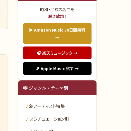
昭和・平成の名曲を
聴き放題！
▶ Amazon Music 30日間無料
→
🎧 楽天ミュージック →
🎵 Apple Music 試す →
🎼 ジャンル・テーマ別
🎤
アーティスト特集
🌙
シチュエーション別