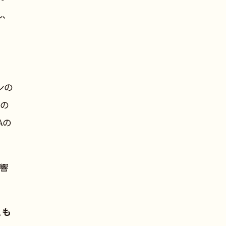
、
ンの
ムの
Aの
く響
、も