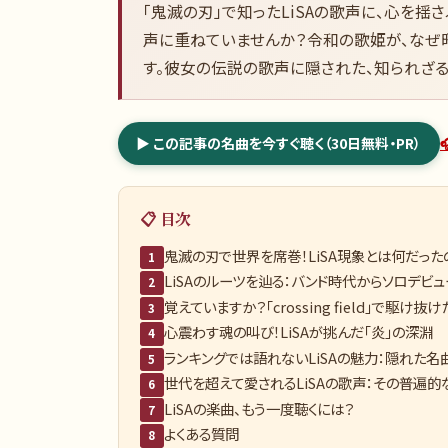
「鬼滅の刃」で知ったLiSAの歌声に、心を揺
声に重ねていませんか？令和の歌姫が、なぜ
す。彼女の伝説の歌声に隠された、知られざ
▶ この記事の名曲を今すぐ聴く（30日無料・PR）
📋 目次
鬼滅の刃で世界を席巻！LiSA現象とは何だった
1
LiSAのルーツを辿る：バンド時代からソロデビ
2
覚えていますか？「crossing field」で駆け抜け
3
心震わす魂の叫び！LiSAが挑んだ「炎」の深淵
4
ランキングでは語れないLiSAの魅力：隠れた名
5
世代を超えて愛されるLiSAの歌声：その普遍的
6
LiSAの楽曲、もう一度聴くには？
7
よくある質問
8