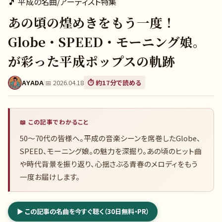
🎵
平成の名曲/アーティスト特集
あの頃の煌めきをもう一度！
Globe・SPEED・モーニング娘。
が彩った平成ポップスの軌跡
AYADA
|
📅
2026.04.18
⏱️ 約
17
分で読める
📖 この記事でわかること
50〜70代の皆様へ。平成の音楽シーンを席巻したGlobe、
SPEED、モーニング娘。の魅力を深掘り。あの頃のヒット曲
や時代背景を振り返り、心揺さぶる青春のメロディをもう
一度お届けします。
▶ この記事の名曲を今すぐ聴く（30日無料・PR）