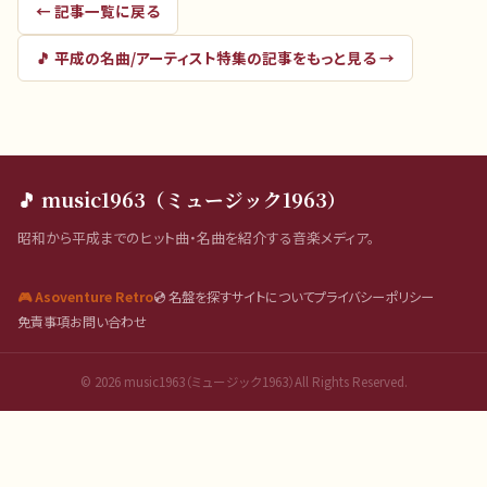
← 記事一覧に戻る
🎵
平成の名曲/アーティスト特集
の記事をもっと見る →
🎵 music1963（ミュージック1963）
昭和から平成までのヒット曲・名曲を紹介する音楽メディア。
🎮 Asoventure Retro
💿 名盤を探す
サイトについて
プライバシーポリシー
免責事項
お問い合わせ
©
2026
music1963（ミュージック1963）All Rights Reserved.