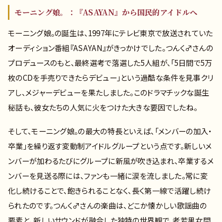
モーニング娘。：『ASAYAN』から国民的アイドルへ
モーニング娘。の誕生は、1997年にテレビ東京で放送されていた
オーディション番組『ASAYAN』がきっかけでした。つんく♂さんの
プロデュースのもと、最終選考で落選した5人組が、「5日間で5万
枚のCDを手売りできたらデビュー」という過酷な条件を見事クリ
アし、メジャーデビューを果たしました。このドラマチックな誕生
秘話も、彼女たちの人気に火をつけた大きな要因でしたね。
そして、モーニング娘。の最大の特長といえば、「メンバーの加入・
卒業」を繰り返す変動制アイドルグループという点です。新しいメ
ンバーが加わるたびにグループに新風が吹き込まれ、卒業するメ
ンバーを見送る際には、ファンも一緒に涙を流しました。常に変
化し続けることで、飽きられることなく、長く第一線で活躍し続け
られたのです。つんく♂さんの楽曲は、どこか懐かしい歌謡曲の
要素と、新しいサウンドが融合した独特の世界観で、老若男女問