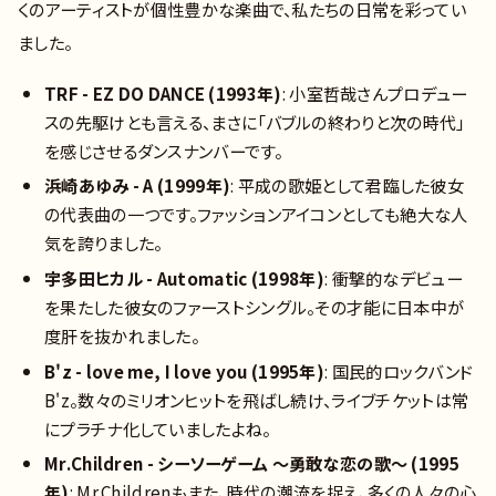
くのアーティストが個性豊かな楽曲で、私たちの日常を彩ってい
ました。
TRF - EZ DO DANCE (1993年)
: 小室哲哉さんプロデュー
スの先駆けとも言える、まさに「バブルの終わりと次の時代」
を感じさせるダンスナンバーです。
浜崎あゆみ - A (1999年)
: 平成の歌姫として君臨した彼女
の代表曲の一つです。ファッションアイコンとしても絶大な人
気を誇りました。
宇多田ヒカル - Automatic (1998年)
: 衝撃的なデビュー
を果たした彼女のファーストシングル。その才能に日本中が
度肝を抜かれました。
B'z - love me, I love you (1995年)
: 国民的ロックバンド
B'z。数々のミリオンヒットを飛ばし続け、ライブチケットは常
にプラチナ化していましたよね。
Mr.Children - シーソーゲーム ～勇敢な恋の歌～ (1995
年)
: Mr.Childrenもまた、時代の潮流を捉え、多くの人々の心