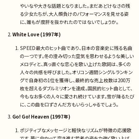
やいなや大きな話題となりました。まだあどけなさの残
る少女たちが、大人顔負けのパフォーマンスを見せる姿
に、誰もが度肝を抜かれたのではないでしょうか。
White Love (1997年)
SPEED最大のヒット曲であり、日本の音楽史に残る名曲
の一つです。冬の澄み切った空気を思わせるような美しい
メロディと、真っ直ぐな恋心を歌い上げた歌詞は、多くの
人々の共感を呼びました。オリコン週間シングルランキン
グで自身初の1位を獲得し、最終的な売上枚数は200万
枚を超えるダブルミリオンを達成。国民的ヒット曲として、
今もなお多くの人々に愛され続けています。雪が降るたび
に、この曲を口ずさんだ方もいらっしゃるでしょう。
Go! Go! Heaven (1997年)
ポジティブなメッセージと軽快なリズムが特徴の応援歌
です。夢に向かって突き進む若者の姿を力強く歌い上げ、