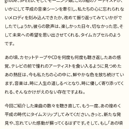
globe、SPEED、そしてモーニング娘。この3組のアーティストが、
いかにして平成の音楽シーンを牽引し、私たちの心に忘れられな
いメロディを刻み込んできたか、改めて振り返ってみていかがで
したでしょうか。彼らの歌声は、楽しかった日々、切なかった恋、そ
して未来への希望を思い出させてくれる、タイムカプセルのよう
です。
あの頃、カセットテープやCDを何度も何度も聴き返したあの感
覚、テレビの前で憧れのアーティストを食い入るように見つめた
あの熱狂は、今も私たちの心の中に、鮮やかな色を放ち続けてい
ます。音楽は、時に人生の道しるべとなり、時に優しく寄り添ってく
れる、そんなかけがえのない存在ですよね。
今回ご紹介した楽曲の数々を聴き直して、もう一度、あの煌めく
平成の時代にタイムスリップしてみてください。きっと、新たな発
見や、忘れていた感動が蘇ってくるはずです。そして、もし「あの頃