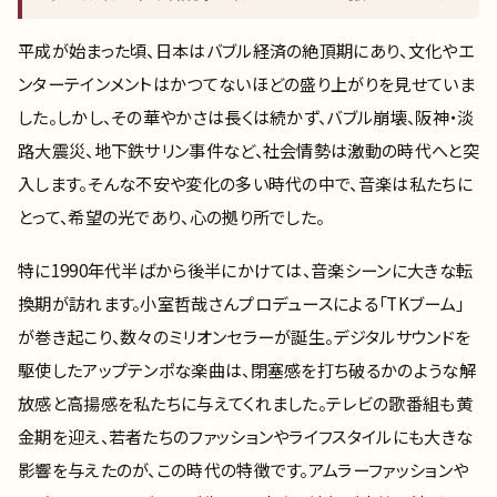
平成が始まった頃、日本はバブル経済の絶頂期にあり、文化やエ
ンターテインメントはかつてないほどの盛り上がりを見せていま
した。しかし、その華やかさは長くは続かず、バブル崩壊、阪神・淡
路大震災、地下鉄サリン事件など、社会情勢は激動の時代へと突
入します。そんな不安や変化の多い時代の中で、音楽は私たちに
とって、希望の光であり、心の拠り所でした。
特に1990年代半ばから後半にかけては、音楽シーンに大きな転
換期が訪れます。小室哲哉さんプロデュースによる「TKブーム」
が巻き起こり、数々のミリオンセラーが誕生。デジタルサウンドを
駆使したアップテンポな楽曲は、閉塞感を打ち破るかのような解
放感と高揚感を私たちに与えてくれました。テレビの歌番組も黄
金期を迎え、若者たちのファッションやライフスタイルにも大きな
影響を与えたのが、この時代の特徴です。アムラーファッションや