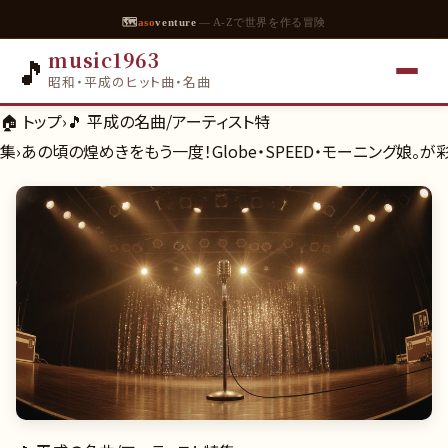
🗺
aso
venture
— A-Zで世界を作る冒険
music1963
🎵
昭和・平成のヒット曲・名曲
🏠 トップ
›
🎵
平成の名曲/アーティスト特
集
›
あの頃の煌めきをもう一度！Globe・SPEED・モーニング娘。