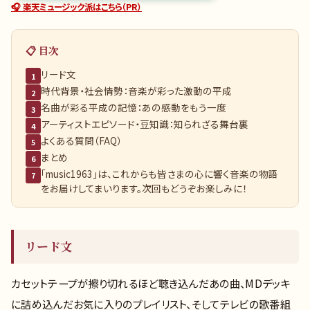
🎧 楽天ミュージック派はこちら（PR）
📋 目次
リード文
1
時代背景・社会情勢：音楽が彩った激動の平成
2
名曲が彩る平成の記憶：あの感動をもう一度
3
アーティストエピソード・豆知識：知られざる舞台裏
4
よくある質問（FAQ）
5
まとめ
6
「music1963」は、これからも皆さまの心に響く音楽の物語
7
をお届けしてまいります。次回もどうぞお楽しみに！
リード文
カセットテープが擦り切れるほど聴き込んだあの曲、MDデッキ
に詰め込んだお気に入りのプレイリスト、そしてテレビの歌番組