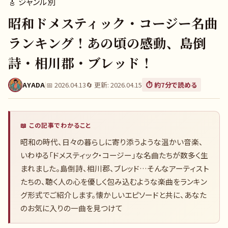
🎸
ジャンル別
昭和ドメスティック・コージー名曲
ランキング！あの頃の感動、島倒
詩・相川郡・ブレッド！
AYADA
|
📅
2026.04.13
🔄 更新:
2026.04.15
⏱️ 約
7
分で読める
📖 この記事でわかること
昭和の時代、日々の暮らしに寄り添うような温かい音楽、
いわゆる「ドメスティック・コージー」な名曲たちが数多く生
まれました。島倒詩、相川郡、ブレッド…そんなアーティスト
たちの、聴く人の心を優しく包み込むような楽曲をランキン
グ形式でご紹介します。懐かしいエピソードと共に、あなた
のお気に入りの一曲を見つけて