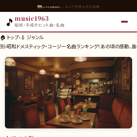
🗺
aso
venture
— A-Zで世界を作る冒険
music1963
🎵
昭和・平成のヒット曲・名曲
🏠 トップ
›
🎸
ジャンル
別
›
昭和ドメスティック・コージー名曲ランキング！あの頃の感動、島