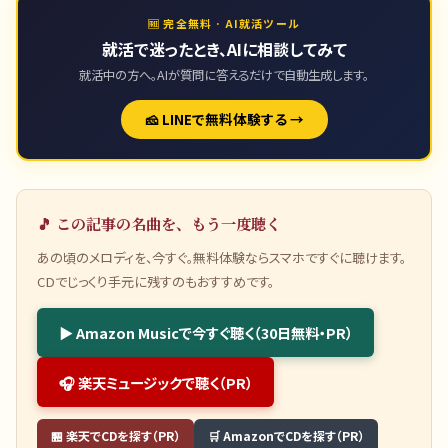
🆓 完全無料 · AI就活ツール
就活で迷ったとき、AIに相談してみて
就活中の方へ。AIが質問に答えるだけで自動生成します。
🧀 LINEで無料体験する →
🎵 この記事の名曲を、もう一度聴く
あの頃のメロディを、今すぐ。無料体験ならスマホですぐに聴けます。
CDでじっくり手元に残すのもおすすめです。
▶ Amazon Musicで今すぐ聴く（30日無料・PR）
🎧 楽天ミュージックで聴く（PR）
🏪 楽天でCDを探す（PR）
🛒 AmazonでCDを探す（PR）