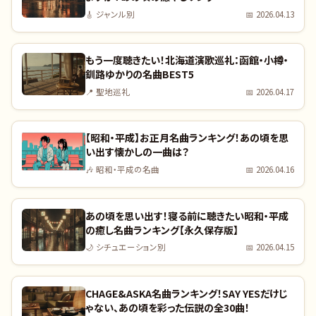
🎸
ジャンル別
📅
2026.04.13
もう一度聴きたい！北海道演歌巡礼：函館・小樽・
釧路ゆかりの名曲BEST5
📍
聖地巡礼
📅
2026.04.17
【昭和・平成】お正月名曲ランキング！あの頃を思
い出す懐かしの一曲は？
🎶
昭和・平成の名曲
📅
2026.04.16
あの頃を思い出す！寝る前に聴きたい昭和・平成
の癒し名曲ランキング【永久保存版】
🌙
シチュエーション別
📅
2026.04.15
CHAGE&ASKA名曲ランキング！SAY YESだけじ
ゃない、あの頃を彩った伝説の全30曲！