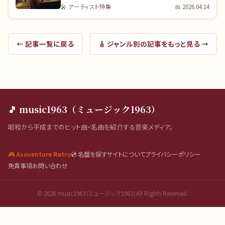
🎤
アーティスト特集
📅
2026.04.14
← 記事一覧に戻る
🎸
ジャンル別
の記事をもっと見る →
🎵 music1963（ミュージック1963）
昭和から平成までのヒット曲・名曲を紹介する音楽メディア。
🎮 Asoventure Retro
💿 名盤を探す
サイトについて
プライバシーポリシー
免責事項
お問い合わせ
©
2026
music1963（ミュージック1963）All Rights Reserved.