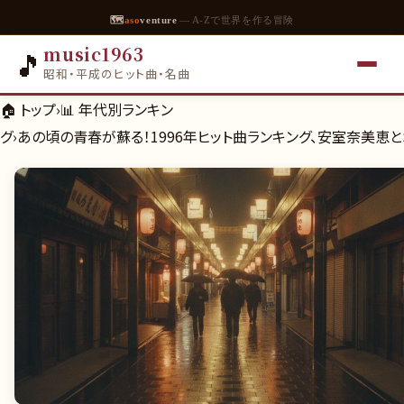
🗺
aso
venture
— A-Zで世界を作る冒険
music1963
🎵
昭和・平成のヒット曲・名曲
🏠 トップ
›
📊
年代別ランキン
グ
›
あの頃の青春が蘇る！1996年ヒット曲ランキング、安室奈美恵と