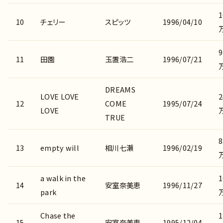
1
10
チェリー
スピッツ
1996/04/10
9
11
田園
玉置浩二
1996/07/21
DREAMS
LOVE LOVE
2
12
COME
1995/07/24
LOVE
TRUE
8
13
empty will
相川七瀬
1996/02/19
a walk in the
1
14
安室奈美恵
1996/11/27
park
Chase the
1
15
安室奈美恵
1995/12/04