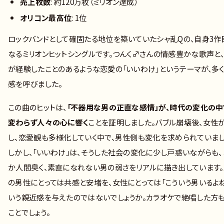
売上枚数
: 約120万枚（ミリオン達成）
オリコン最高位
: 1位
ロックバンドとして確固たる地位を築いていたシャ乱Qの、自身3作
なるミリオンヒットシングルです。つんく♂さんの情感豊かな歌声と
が経験したことのあるような恋愛の「いいわけ」というテーマが、多
感を呼びました。
この曲のヒットは、
「不器用な男の正直な感情」が、時代の変化の中
変わらず人々の心に響く
ことを証明しました。バブル崩壊後、女性
し、恋愛観も多様化していく中で、男性側も変化を求められていまし
しかし、「いいわけ」は、そうした社会の変化に少し戸惑いながらも、
か人間臭く、素直になれない男の弱さをリアルに描き出しています
の男性にとっては共感と安堵を、女性にとっては「こういう男いるよね
いう親近感を与えたのではないでしょうか。カラオケで絶唱した方
ことでしょう。