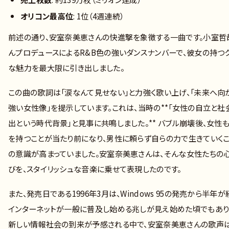
オリコン最高位
: 1位（4週連続）
前述の通り、安室奈美恵さんの快進撃を象徴する一曲です。小室哲
んプロデュースによるR&B色の強いダンスナンバーで、彼女の持つ
な魅力を最大限に引き出しました。
この曲の歌詞は「涙なんて見せない」と力強く歌い上げ、「未来へ向
強い女性像」を提示しています。これは、当時の**「女性の自立と社
出という時代背景」と見事に共鳴しました。** バブル崩壊後、女性
を持つことが当たり前になり、男性に頼らず自らの力で生きていく
の意識が高まっていました。安室奈美恵さんは、そんな女性たちの
びを、スタイリッシュな音楽に乗せて表現したのです。
また、発売日である1996年3月は、Windows 95の発売から半年が
インターネットが一般に普及し始める兆しが見え始めた頃でもあり
新しい情報社会の到来が予感される中で、安室奈美恵さんの歌声は