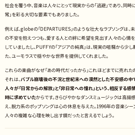
社会を覆う中、音楽は人々にとって現実からの「逃避」であり、同時
常」を彩る大切な要素でもありました。
例えば、globeの「DEPARTURES」のような壮大なラブソングは、
の不安を抱えつつも、愛する人との絆に希望を見出す人々の心情
していましたし、PUFFYの「アジアの純真」は、現実の喧騒から少し
た、ユーモラスで穏やかな世界を提供してくれました。
これらの楽曲がなぜ「あの時代だったから」これほどまでに売れた
それは、
バブル崩壊後の不況と世紀末への漠然とした不安感の中で
人々が「日常からの解放」と「非日常への憧れ」という、相反する感
時に求めていた
からです。きらびやかなダンスミュージックは高揚
え、脱力系のポップソングは心の休息を与えた。1996年の音楽シー
人々の複雑な心理を映し出す鏡だったと言えるでしょう。