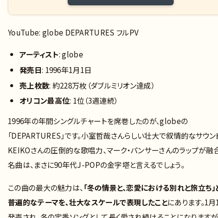
YouTube: globe DEPARTURES フルPV
アーティスト
: globe
発売日
: 1996年1月1日
売上枚数
: 約228万枚（ダブルミリオン達成）
オリコン最高位
: 1位（3週連続）
1996年の年間シングルチャートを席巻したのが、globeの
「DEPARTURES」です。小室哲哉さんらしい壮大で叙情的なサウン
KEIKOさんの圧倒的な歌唱力、マーク・パンサーさんのラップが融
名曲は、まさに90年代J-POPの金字塔と言えるでしょう。
この曲の最大の魅力は、
「冬の情景と、恋愛における別れと旅立ち」
普遍的なテーマを、壮大なスケールで表現したこと
にあります。1月
発売され、冬の定番ソングとして長く愛され続けることになりますが