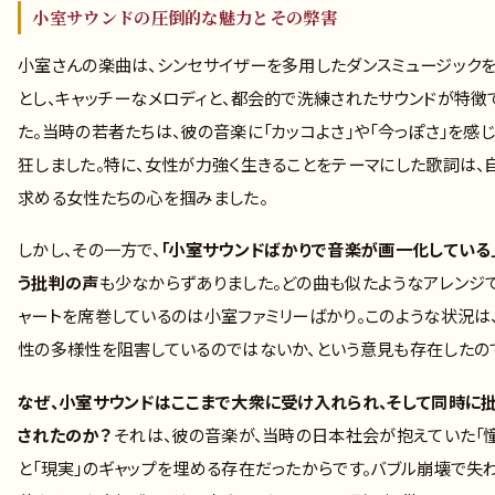
小室サウンドの圧倒的な魅力とその弊害
小室さんの楽曲は、シンセサイザーを多用したダンスミュージック
とし、キャッチーなメロディと、都会的で洗練されたサウンドが特徴
た。当時の若者たちは、彼の音楽に「カッコよさ」や「今っぽさ」を感じ
狂しました。特に、女性が力強く生きることをテーマにした歌詞は、
求める女性たちの心を掴みました。
しかし、その一方で、
「小室サウンドばかりで音楽が画一化している
う批判の声
も少なからずありました。どの曲も似たようなアレンジで
ャートを席巻しているのは小室ファミリーばかり。このような状況は
性の多様性を阻害しているのではないか、という意見も存在したの
なぜ、小室サウンドはここまで大衆に受け入れられ、そして同時に
されたのか？
それは、彼の音楽が、当時の日本社会が抱えていた「憧
と「現実」のギャップを埋める存在だったからです。バブル崩壊で失