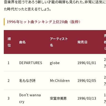
音楽界を担うであろう新しい才能の萌芽も見られた、非常に活気に
た時代だったと言えるでしょう。
1996年ヒット曲ランキング上位20曲（抜粋）
順
アーティスト
曲名
発売日
位
名
2
1
DEPARTURES
globe
1996/01/01
2
2
名もなき詩
Mr.Children
1996/02/05
Don't wanna
1
3
安室奈美恵
1996/03/13
cry