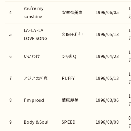
You're my
1
4
安室奈美恵
1996/06/05
sunshine
LA・LA・LA
1
5
久保田利伸
1996/05/13
LOVE SONG
1
6
いいわけ
シャ乱Q
1996/04/23
1
7
アジアの純真
PUFFY
1996/05/13
1
8
I'm proud
華原朋美
1996/03/06
8
9
Body & Soul
SPEED
1996/08/08