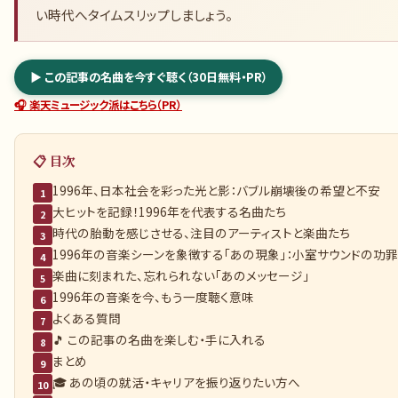
い時代へタイムスリップしましょう。
▶ この記事の名曲を今すぐ聴く（30日無料・PR）
🎧 楽天ミュージック派はこちら（PR）
📋 目次
1996年、日本社会を彩った光と影：バブル崩壊後の希望と不安
1
大ヒットを記録！1996年を代表する名曲たち
2
時代の胎動を感じさせる、注目のアーティストと楽曲たち
3
1996年の音楽シーンを象徴する「あの現象」：小室サウンドの功
4
楽曲に刻まれた、忘れられない「あのメッセージ」
5
1996年の音楽を今、もう一度聴く意味
6
よくある質問
7
🎵 この記事の名曲を楽しむ・手に入れる
8
まとめ
9
🎓 あの頃の就活・キャリアを振り返りたい方へ
10