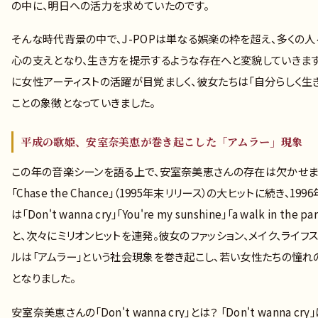
の中に、明日への活力を求めていたのです。
そんな時代背景の中で、J-POPは単なる娯楽の枠を超え、多くの人
心の支えとなり、生き方を提示するような存在へと変貌していきます
に女性アーティストの活躍が目覚ましく、彼女たちは「自分らしく生き
ことの象徴となっていきました。
平成の歌姫、安室奈美恵が巻き起こした「アムラー」現象
この年の音楽シーンを語る上で、安室奈美恵さんの存在は欠かせま
「Chase the Chance」（1995年末リリース）の大ヒットに続き、199
は「Don't wanna cry」「You're my sunshine」「a walk in the pa
と、次々にミリオンヒットを連発。彼女のファッション、メイク、ライフ
ルは「アムラー」という社会現象を巻き起こし、若い女性たちの憧れ
となりました。
安室奈美恵さんの「Don't wanna cry」とは？ 「Don't wanna cry」