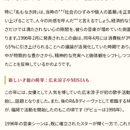
特に「名もなき詩」は、当時の**「社会のひずみや個人の葛藤」を正
い上げることで、人々の共感を呼んだ**と言えるでしょう。経済的な
さだけでは満たされない心の隙間を、彼らの音楽が埋めていた側
ります。1996年2月に発表されたこの曲は、同年4月には消費税が3
ら5%に引き上げられることへの議論が活発化していた時期であり
中が物質的な豊かさから、精神的な充実へと価値観をシフトしつつ
たことを反映しているかのようです。
新しい才能の萌芽：広末涼子やMISIAも
この年には、女優として人気を博していた広末涼子が初の歌手活
始し、話題となりました。また、後のR&Bディーヴァとして君臨するMI
が、福岡で活動を開始したのもこの頃です（デビューは1998年）。
1996年の音楽シーンは、既に確立されたスターが輝く一方で、これ