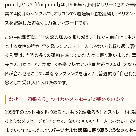
proud」とは？ 「I'm proud」は、1996年3月6日にリリースされた
美の4枚目のシングルで、オリコンで2週連続1位を獲得し、ミリオン
スを記録した切なくも力強いバラードです。
この曲の歌詞は、**「失恋の痛みを乗り越え、それでも前向きに生き
とする女性の強さ」**を歌っています。「一人じゃない」と繰り返し語
る言葉は、当時の多くの孤独を感じていた人々に寄り添いました。
美さん自身の、どこか危うくも儚い魅力と、小室哲哉さんの壮大な
ドが合わさることで、単なるラブソングを超えた、普遍的な「自己肯
歌として受け入れられたのです。
なぜ、「頑張ろう」ではないメッセージが響いたのか？
1996年のヒット曲を振り返ると、「もっと頑張ろう！」とストレートに
るようなメッセージだけでなく、「泣いてもいい」「一人じゃない」「あ
までいい」といった、より
パーソナルな感情に寄り添うようなメッセ