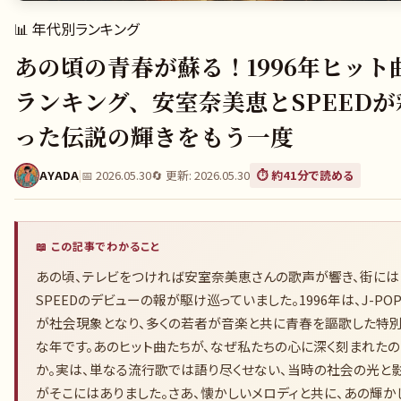
📊
年代別ランキング
あの頃の青春が蘇る！1996年ヒット
ランキング、安室奈美恵とSPEEDが
った伝説の輝きをもう一度
AYADA
|
📅
2026.05.30
🔄 更新:
2026.05.30
⏱️ 約
41
分で読める
📖 この記事でわかること
あの頃、テレビをつければ安室奈美恵さんの歌声が響き、街には
SPEEDのデビューの報が駆け巡っていました。1996年は、J-PO
が社会現象となり、多くの若者が音楽と共に青春を謳歌した特
な年です。あのヒット曲たちが、なぜ私たちの心に深く刻まれたの
か。実は、単なる流行歌では語り尽くせない、当時の社会の光と
がそこにはありました。さあ、懐かしいメロディと共に、あの輝か