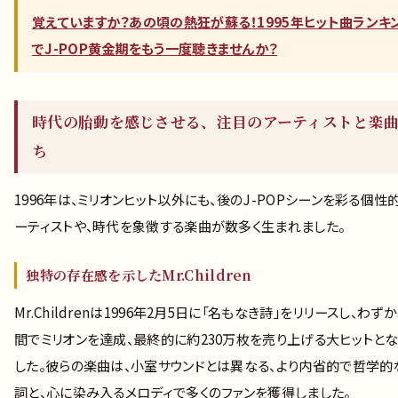
覚えていますか？あの頃の熱狂が蘇る！1995年ヒット曲ランキ
でJ-POP黄金期をもう一度聴きませんか？
時代の胎動を感じさせる、注目のアーティストと楽
ち
1996年は、ミリオンヒット以外にも、後のJ-POPシーンを彩る個性
ーティストや、時代を象徴する楽曲が数多く生まれました。
独特の存在感を示したMr.Children
Mr.Childrenは1996年2月5日に「名もなき詩」をリリースし、わず
間でミリオンを達成、最終的に約230万枚を売り上げる大ヒットと
した。彼らの楽曲は、小室サウンドとは異なる、より内省的で哲学的
詞と、心に染み入るメロディで多くのファンを獲得しました。