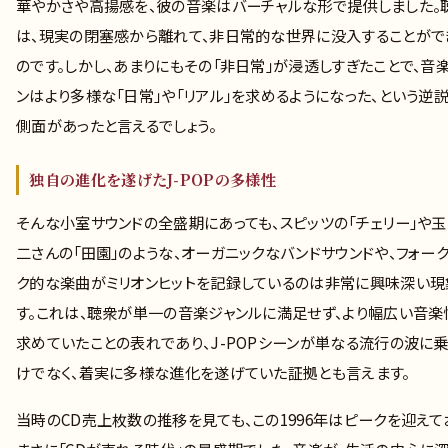
華やかさや高揚感を、彼の音楽はバーチャルな形で提供しました。
は、現実の閉塞感から離れて、非日常的な世界に没入することがで
のです。しかし、あまりにもその「非日常」が浸透しすぎたことで、音
ンはより多様な「日常」や「リアル」を求めるようになった、という逆
側面があったと言えるでしょう。
独自の進化を遂げたJ-POPの多様性
そんな小室サウンドの全盛期にあっても、スピッツの「チェリー」や
二さんの「田園」のような、オーガニックなバンドサウンドや、フォー
ク的な楽曲がミリオンヒットを記録しているのは非常に興味深い現
す。これは、聴衆が単一の音楽ジャンルに満足せず、より幅広い音楽
求めていたことの表れであり、J-POPシーンが単なる流行の波に
けでなく、着実に多様な進化を遂げていた証拠とも言えます。
当時のCD売上枚数の推移を見ても、この1996年はピークを迎えて