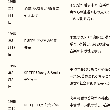
1996
不況感が増す中で、音楽が
年4
消費税が3%から5%に
実からの逃避や心の支えと
月1
引き上げ
ての役割を増す。
日
1996
小室サウンド全盛期に、脱
年5
PUFFY「アジアの純真」
系という新しい風を吹き込
月13
発売
音楽の多様性を示す。
日
1996
平均年齢13.5歳の本格派
年8
SPEED「Body & Soul」
ープが、若さ溢れる希望と
月8
デビュー
強さで社会に衝撃を与える
日
携帯電話の普及が本格化
1996
NTTドコモが「デジタル
楽情報の拡散や新しい音
年10