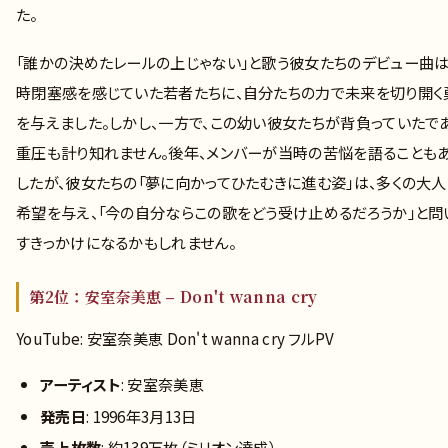
た。
「誰かの決めたレールの上じゃない」と歌う彼女たちのデビュー曲は
時閉塞感を感じていた若者たちに、自分たちの力で未来を切り開く
を与えました。しかし、一方で、この幼い彼女たちが背負っていたで
重圧も計り知れません。後年、メンバーが当時の苦悩を語ることも
したが、彼女たちの「夢に向かってひたむきに進む姿」は、多くの大
希望を与え、「今の自分ならこの歌をどう受け止めるだろうか」と問
すきっかけになるかもしれません。
第2位：安室奈美恵 – Don't wanna cry
YouTube: 安室奈美恵 Don't wanna cry フルPV
アーティスト
: 安室奈美恵
発売日
: 1996年3月13日
売上枚数
: 約139万枚（ミリオン達成）