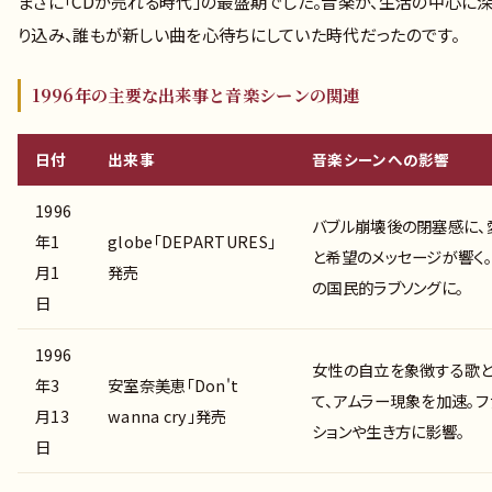
まさに「CDが売れる時代」の最盛期でした。音楽が、生活の中心に
り込み、誰もが新しい曲を心待ちにしていた時代だったのです。
1996年の主要な出来事と音楽シーンの関連
日付
出来事
音楽シーンへの影響
1996
バブル崩壊後の閉塞感に、
年1
globe「DEPARTURES」
と希望のメッセージが響く
月1
発売
の国民的ラブソングに。
日
1996
女性の自立を象徴する歌
年3
安室奈美恵「Don't
て、アムラー現象を加速。フ
月13
wanna cry」発売
ションや生き方に影響。
日