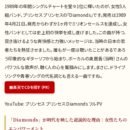
1989年の年間シングルチャートを堂々1位に輝いたのが、女性5人
組バンド、プリンセス プリンセスの「Diamonds」です。発売は1989
年4月21日。発売からわずか1ヶ月でミリオンセールスを達成し、女
性バンドとしては史上初の快挙を成し遂げました。この曲が持つ、
突き抜けるような爽快感と力強いメッセージは、当時の日本の若
者たちを熱狂させました。 誰もが一度は聴いたことがあるであろ
う印象的なギターリフから始まり、ボーカルの奥居香（当時）さんの
パワフルな歌声が、聴く人の心を鷲掴みにします。まさに、ドライブ
ソングや青春ソングの代名詞とも言える一曲ですね。
楽天でCDを探す（PR）
YouTube: プリンセス プリンセス Diamonds フルPV
「Diamonds」が時代を映した逆説的な理由：女性たちの
エンパワーメント