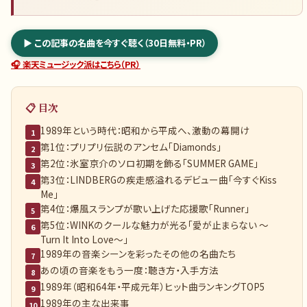
▶ この記事の名曲を今すぐ聴く（30日無料・PR）
🎧 楽天ミュージック派はこちら（PR）
📋 目次
1989年という時代：昭和から平成へ、激動の幕開け
1
第1位：プリプリ伝説のアンセム「Diamonds」
2
第2位：氷室京介のソロ初期を飾る「SUMMER GAME」
3
第3位：LINDBERGの疾走感溢れるデビュー曲「今すぐKiss
4
Me」
第4位：爆風スランプが歌い上げた応援歌「Runner」
5
第5位：WINKのクールな魅力が光る「愛が止まらない 〜
6
Turn It Into Love〜」
1989年の音楽シーンを彩ったその他の名曲たち
7
あの頃の音楽をもう一度：聴き方・入手方法
8
1989年（昭和64年・平成元年）ヒット曲ランキングTOP5
9
1989年の主な出来事
10