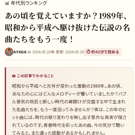
📊
年代別ランキング
あの頃を覚えていますか？1989年、
昭和から平成へ駆け抜けた伝説の名
曲たちをもう一度！
AYADA
|
📅
2026.05.20
🔄 更新:
2026.05.20
⏱️ 約
42
分で読める
📖 この記事でわかること
昭和から平成へと元号が変わった激動の1989年。あの頃、
あなたの心にはどんなメロディーが響いていましたか？バブ
ル景気の熱狂と新しい時代の幕開けが交錯する中で生まれ
た名曲たちを、もう一度巡ってみませんか？実は、この年のヒ
ット曲には、時代の移り変わりを映し出す意外な真実が隠さ
れているのです。青春時代を彩ったあの曲、今の気分で聴い
てみると、また違った感動があるかもしれません。