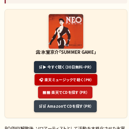
📀
氷室京介「SUMMER GAME」
▶ 今すぐ聴く（30日無料・PR）
🎧 楽天ミュージックで聴く（PR）
🏪 楽天でCDを探す（PR）
🛒 AmazonでCDを探す（PR）
BOØWY解散後、ソロアーティストとして活動を本格化させた氷室