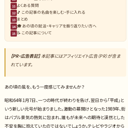
よくある質問
11
🎵 この記事の名曲を楽しむ・手に入れる
12
まとめ
13
🎓 あの頃の就活・キャリアを振り返りたい方へ
14
📝 この記事について
15
【PR・広告表記】
本記事にはアフィリエイト広告（PR）が含ま
れています。
あの頃の風を、もう一度感じてみませんか？
昭和64年1月7日、一つの時代が終わりを告げ、翌日から「平成」と
いう新しい元号が始まりました。激動の幕開けとなった1989年、街
はバブル景気の熱気に包まれ、誰もが未来への期待と漠然とした
不安を胸に抱えていたのではないでしょうか。テレビやラジオから