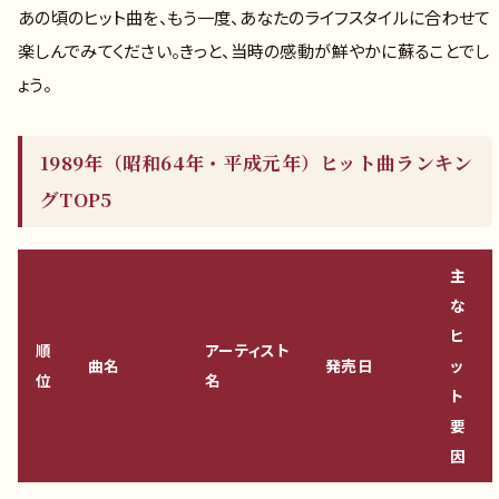
あの頃のヒット曲を、もう一度、あなたのライフスタイルに合わせて
楽しんでみてください。きっと、当時の感動が鮮やかに蘇ることでし
ょう。
1989年（昭和64年・平成元年）ヒット曲ランキン
グTOP5
主
な
ヒ
順
アーティスト
曲名
発売日
ッ
位
名
ト
要
因