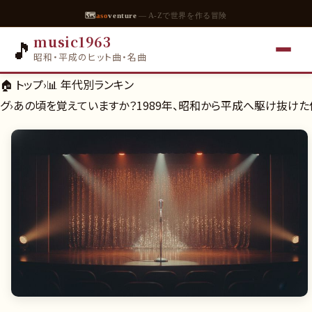
🗺
aso
venture
— A-Zで世界を作る冒険
music1963
🎵
昭和・平成のヒット曲・名曲
🏠 トップ
›
📊
年代別ランキン
グ
›
あの頃を覚えていますか？1989年、昭和から平成へ駆け抜け