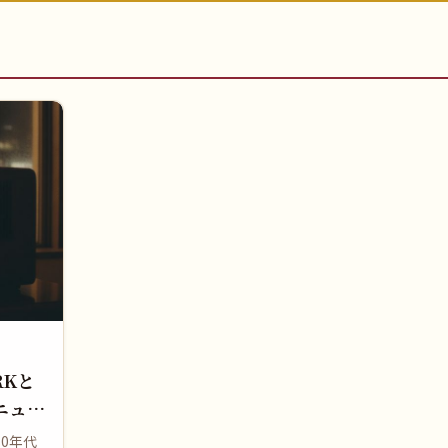
RKと
ニュー
0年代