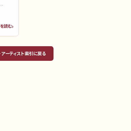
が織りな
られな
を読む
あなた
← アーティスト索引に戻る