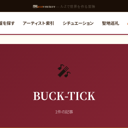
🗺
aso
venture
— A-Zで世界を作る冒険
名盤を探す
アーティスト索引
シチュエーション
聖地巡礼
🎤
BUCK-TICK
1
件の記事