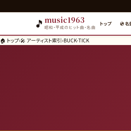
music1963
🎵
トップ
💿 
昭和・平成のヒット曲・名曲
🏠 トップ
›
🎤 アーティスト索引
›
BUCK-TICK