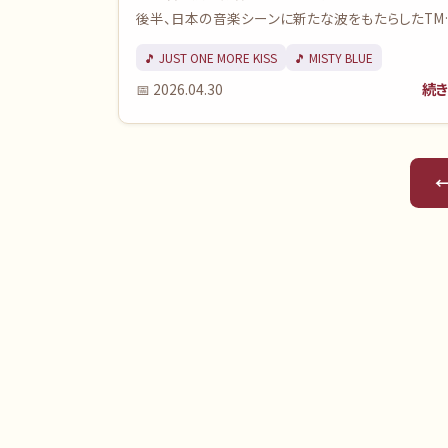
後半、日本の音楽シーンに新たな波をもたらしたTM
NETWORKとBUCK-TICK。シンセサイザーとギター
🎵
JUST ONE MORE KISS
🎵
MISTY BLUE
す独創的なサウンドは、多くの若者の心を掴み、忘れ
続き
📅
2026.04.30
い記憶として刻まれました。彼らの音楽が、もう一度
の心に響く瞬間をお届けします。