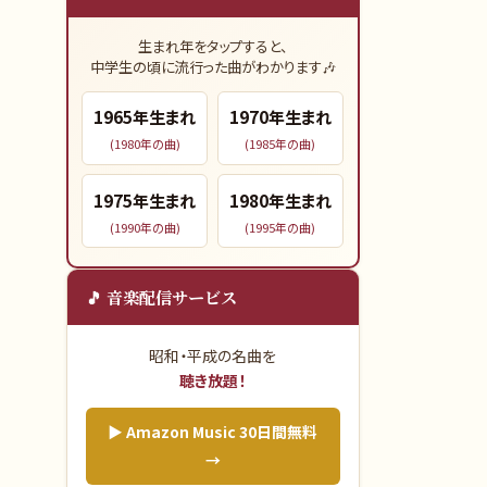
生まれ年をタップすると、
中学生の頃に流行った曲がわかります🎶
1965
年生まれ
1970
年生まれ
(
1980
年の曲)
(
1985
年の曲)
1975
年生まれ
1980
年生まれ
(
1990
年の曲)
(
1995
年の曲)
🎵 音楽配信サービス
昭和・平成の名曲を
聴き放題！
▶ Amazon Music 30日間無料
→