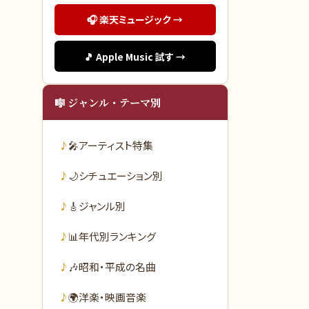
🎧 楽天ミュージック →
🎵 Apple Music 試す →
🎼 ジャンル・テーマ別
🎤
アーティスト特集
🌙
シチュエーション別
🎸
ジャンル別
📊
年代別ランキング
🎶
昭和・平成の名曲
🌍
洋楽・映画音楽