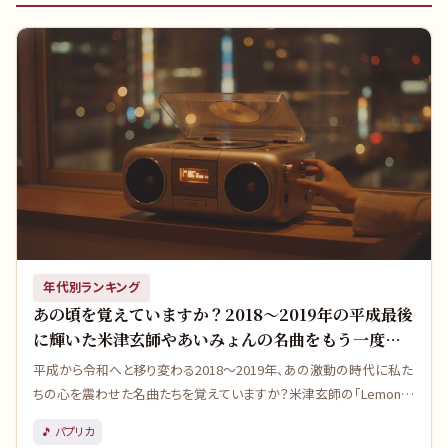
年代別ランキング
あの頃を覚えていますか？2018〜2019年の平成最後
に輝いた米津玄師やあいみょんの名曲をもう一度聴
きたい！
平成から令和へと移り変わる2018〜2019年、あの激動の時代に私た
ちの心を震わせた名曲たちを覚えていますか？米津玄師の「Lemon」
やあいみょんの「マリーゴールド」など、昭和の香りも感じさせる伝説
🎵
パプリカ
的な大ヒット曲を、当時の社会背景や今だから語れるヒットの逆説と