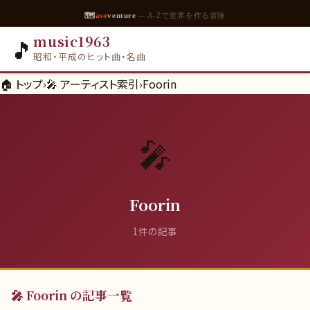
🗺
aso
venture
— A-Zで世界を作る冒険
music1963
🎵
昭和・平成のヒット曲・名曲
🏠 トップ
›
🎤 アーティスト索引
›
Foorin
🎤
Foorin
1
件の記事
🎤
Foorin
の記事一覧