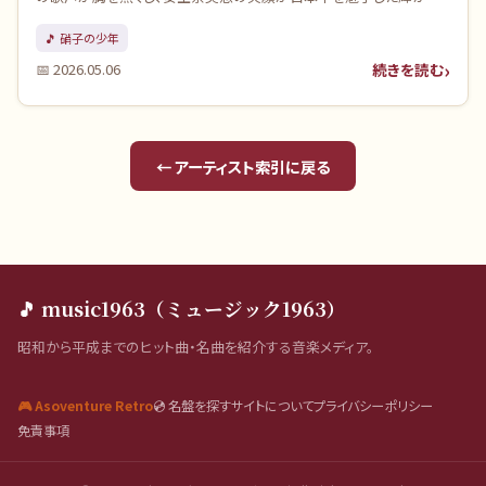
い平成9年を、もう一度思い出してみませんか。ヒットチャートを賑わ
🎵
硝子の少年
せた名曲の数々とともに、当時の空気感を振り返りましょう。
続きを読む
📅
2026.05.06
← アーティスト索引に戻る
🎵 music1963（ミュージック1963）
昭和から平成までのヒット曲・名曲を紹介する音楽メディア。
🎮 Asoventure Retro
💿 名盤を探す
サイトについて
プライバシーポリシー
免責事項