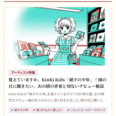
アーティスト特集
覚えていますか、KinKi Kids「硝子の少年」！雨の
日に聴きたい、あの頃の青春と切ないデビュー秘話
KinKi Kidsの「硝子の少年」を覚えていますか？1997年の夏、あの鮮
烈なデビュー曲は私たちの心に深く刻まれました。雨の日に聴くと、な
ぜか胸が締め付けられるような切ない感覚が蘇りますよね。実はこの
🎵
硝子の少年
🎵
愛されるより 愛したい
🎵
ジェットコースター・ロマンス
名曲には、当時の日本の時代背景と、昭和から平成へと続く音楽界の