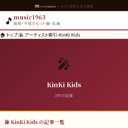
🗺
aso
venture
— A-Zで世界を作る冒険
music1963
🎵
昭和・平成のヒット曲・名曲
🏠 トップ
›
🎤 アーティスト索引
›
KinKi Kids
🎤
KinKi Kids
3
件の記事
🎤
KinKi Kids
の記事一覧