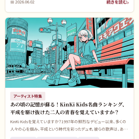
続きを読む
📅
2026.06.02
巨匠たちの想いが詰まった、多くの人が知らない深い物語が隠されて
います。あの頃の輝きと、どこか儚げな切なさを今一度、紐解いてみま
せんか？
アーティスト特集
あの頃の記憶が蘇る！KinKi Kids名曲ランキング、
平成を駆け抜けた二人の青春を覚えていますか？
KinKi Kidsを覚えていますか？1997年の鮮烈なデビュー以来、多くの
人々の心を掴み、平成という時代を彩ったデュオ。彼らの歌声は、あの
頃の甘酸っぱい青春や、車で風を切って走ったドライブの思い出と深く