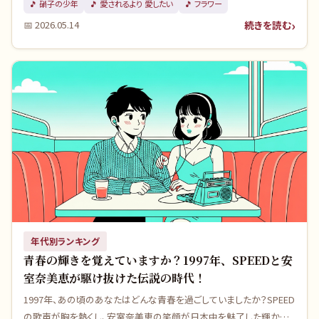
🎵
硝子の少年
🎵
愛されるより 愛したい
🎵
フラワー
結びついています。もう一度、彼らの名曲を聴いて、忘れかけていた記
続きを読む
📅
2026.05.14
憶の扉を開いてみませんか？
年代別ランキング
青春の輝きを覚えていますか？1997年、SPEEDと安
室奈美恵が駆け抜けた伝説の時代！
1997年、あの頃のあなたはどんな青春を過ごしていましたか？SPEED
の歌声が胸を熱くし、安室奈美恵の笑顔が日本中を魅了した輝かし