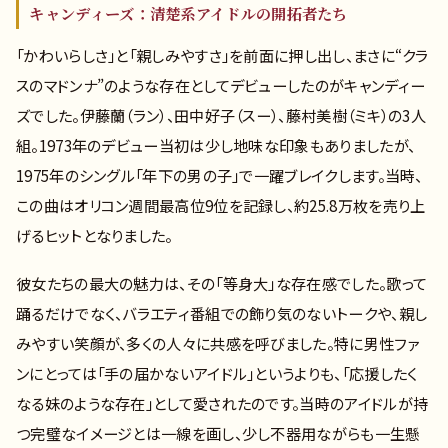
キャンディーズ：清楚系アイドルの開拓者たち
「かわいらしさ」と「親しみやすさ」を前面に押し出し、まさに“クラ
スのマドンナ”のような存在としてデビューしたのがキャンディー
ズでした。伊藤蘭（ラン）、田中好子（スー）、藤村美樹（ミキ）の3人
組。1973年のデビュー当初は少し地味な印象もありましたが、
1975年のシングル「年下の男の子」で一躍ブレイクします。当時、
この曲はオリコン週間最高位9位を記録し、約25.8万枚を売り上
げるヒットとなりました。
彼女たちの最大の魅力は、その「等身大」な存在感でした。歌って
踊るだけでなく、バラエティ番組での飾り気のないトークや、親し
みやすい笑顔が、多くの人々に共感を呼びました。特に男性ファ
ンにとっては「手の届かないアイドル」というよりも、「応援したく
なる妹のような存在」として愛されたのです。当時のアイドルが持
つ完璧なイメージとは一線を画し、少し不器用ながらも一生懸