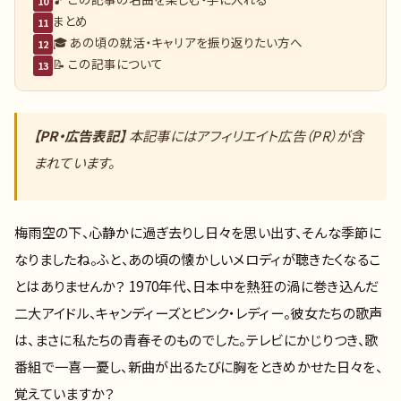
10
まとめ
11
🎓 あの頃の就活・キャリアを振り返りたい方へ
12
📝 この記事について
13
【PR・広告表記】
本記事にはアフィリエイト広告（PR）が含
まれています。
梅雨空の下、心静かに過ぎ去りし日々を思い出す、そんな季節に
なりましたね。ふと、あの頃の懐かしいメロディが聴きたくなるこ
とはありませんか？ 1970年代、日本中を熱狂の渦に巻き込んだ
二大アイドル、キャンディーズとピンク・レディー。彼女たちの歌声
は、まさに私たちの青春そのものでした。テレビにかじりつき、歌
番組で一喜一憂し、新曲が出るたびに胸をときめかせた日々を、
覚えていますか？