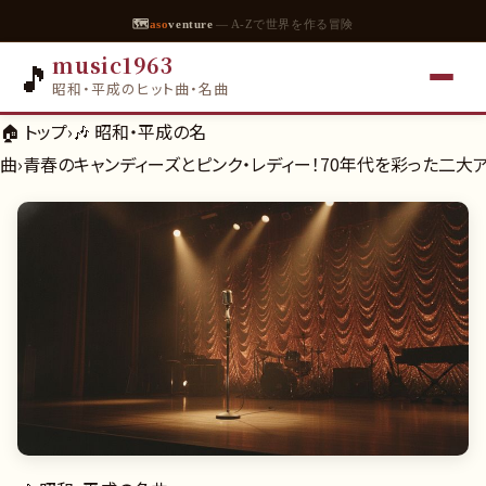
🗺
aso
venture
— A-Zで世界を作る冒険
music1963
🎵
昭和・平成のヒット曲・名曲
🏠 トップ
›
🎶
昭和・平成の名
曲
›
青春のキャンディーズとピンク・レディー！70年代を彩った二大