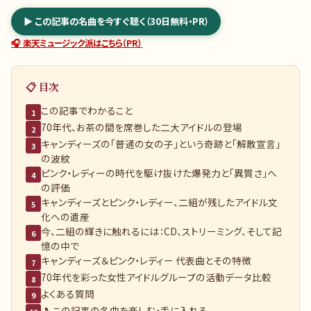
▶ この記事の名曲を今すぐ聴く（30日無料・PR）
🎧 楽天ミュージック派はこちら（PR）
📋 目次
この記事でわかること
1
70年代、お茶の間を席巻した二大アイドルの登場
2
キャンディーズの「普通の女の子」という奇跡と「解散宣言」
3
の波紋
ピンク・レディーの時代を駆け抜けた爆発力と「異質さ」へ
4
の評価
キャンディーズとピンク・レディー、二組が残したアイドル文
5
化への遺産
今、二組の輝きに触れるには：CD、ストリーミング、そして記
6
憶の中で
キャンディーズ＆ピンク・レディー 代表曲とその特徴
7
70年代を彩った女性アイドルグループの活動データ比較
8
よくある質問
9
🎵 この記事の名曲を楽しむ・手に入れる