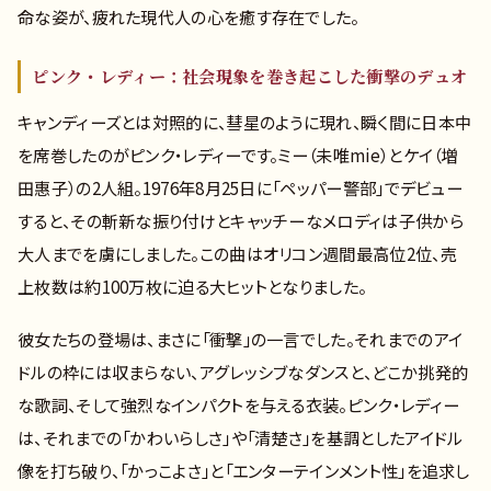
命な姿が、疲れた現代人の心を癒す存在でした。
ピンク・レディー：社会現象を巻き起こした衝撃のデュオ
キャンディーズとは対照的に、彗星のように現れ、瞬く間に日本中
を席巻したのがピンク・レディーです。ミー（未唯mie）とケイ（増
田惠子）の2人組。1976年8月25日に「ペッパー警部」でデビュー
すると、その斬新な振り付けとキャッチーなメロディは子供から
大人までを虜にしました。この曲はオリコン週間最高位2位、売
上枚数は約100万枚に迫る大ヒットとなりました。
彼女たちの登場は、まさに「衝撃」の一言でした。それまでのアイ
ドルの枠には収まらない、アグレッシブなダンスと、どこか挑発的
な歌詞、そして強烈なインパクトを与える衣装。ピンク・レディー
は、それまでの「かわいらしさ」や「清楚さ」を基調としたアイドル
像を打ち破り、「かっこよさ」と「エンターテインメント性」を追求し