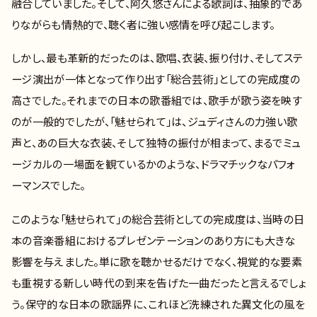
融合していました。そして、阿久悠さんによる歌詞は、抽象的であ
りながらも情熱的で、聴く者に強い感情を呼び起こします。
しかし、最も革新的だったのは、歌唱、衣装、振り付け、そしてステ
ージ演出が一体となって作り出す「総合芸術」としての完成度の
高さでした。それまでの日本の歌番組では、歌手が歌う姿を映す
のが一般的でしたが、「魅せられて」は、ジュディさんの力強い歌
声と、あの巨大な衣装、そして独特の振付が相まって、まるでミュ
ージカルの一場面を観ているかのような、ドラマチックなパフォ
ーマンスでした。
このような「魅せられて」の総合芸術としての完成度は、当時の日
本の音楽番組におけるプレゼンテーションのあり方にも大きな
影響を与えました。単に歌を聴かせるだけでなく、視覚的な要素
も重視する新しい時代の到来を告げた一曲だったと言えるでしょ
う。保守的な日本の歌謡界に、これほど洗練された異文化の風を