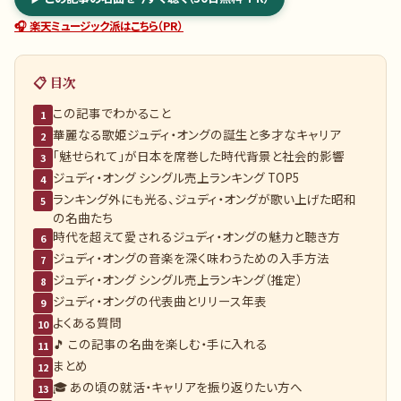
🎧 楽天ミュージック派はこちら（PR）
📋 目次
この記事でわかること
1
華麗なる歌姫ジュディ・オングの誕生と多才なキャリア
2
「魅せられて」が日本を席巻した時代背景と社会的影響
3
ジュディ・オング シングル売上ランキング TOP5
4
ランキング外にも光る、ジュディ・オングが歌い上げた昭和
5
の名曲たち
時代を超えて愛されるジュディ・オングの魅力と聴き方
6
ジュディ・オングの音楽を深く味わうための入手方法
7
ジュディ・オング シングル売上ランキング（推定）
8
ジュディ・オングの代表曲とリリース年表
9
よくある質問
10
🎵 この記事の名曲を楽しむ・手に入れる
11
まとめ
12
🎓 あの頃の就活・キャリアを振り返りたい方へ
13