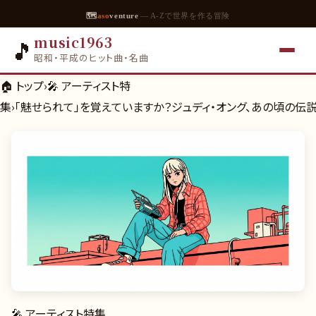
🗺
aso
venture
— A-Zで世界を作る冒険
music1963
🎵
昭和・平成のヒット曲・名曲
🏠 トップ
›
🎤
アーティスト特
集
›
「魅せられて」を覚えていますか？ジュディ・オング、あの頃の伝
🎤
アーティスト特集