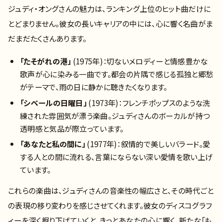
ジュディ・オングさんの魅力は、ランキング上位のヒット曲だけに
とどまりません。彼女の長いキャリアの中には、心に響く名曲がま
だまだたくさんあります。
「たそがれの港」
(1975年)：切ないメロディーと情感豊かな
歌声が心に染みる一曲です。都会の片隅で感じる孤独と郷愁
がテーマで、雨の日に静かに聴きたくなります。
「シベールの日曜日」
(1973年)：フレンチポップスのような洗
練された雰囲気が漂う楽曲。ジュディさんのボーカルが持つ
透明感と気品が際立っています。
「あなたと私の間に」
(1977年)：叙情的で美しいバラード。愛
する人との間に流れる、言葉にならない深い愛情を歌い上げ
ています。
これらの楽曲は、ジュディさんの音楽性の幅広さと、その時代ごと
の表現の移り変わりを感じさせてくれます。彼女のディスコグラフ
ィーを深く掘り下げていくと、きっとあなたの心に響く、新たな「も