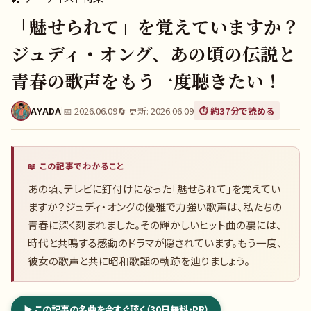
「魅せられて」を覚えていますか？
ジュディ・オング、あの頃の伝説と
青春の歌声をもう一度聴きたい！
AYADA
|
📅
2026.06.09
🔄 更新:
2026.06.09
⏱️ 約
37
分で読める
📖 この記事でわかること
あの頃、テレビに釘付けになった「魅せられて」を覚えてい
ますか？ジュディ・オングの優雅で力強い歌声は、私たちの
青春に深く刻まれました。その輝かしいヒット曲の裏には、
時代と共鳴する感動のドラマが隠されています。もう一度、
彼女の歌声と共に昭和歌謡の軌跡を辿りましょう。
▶ この記事の名曲を今すぐ聴く（30日無料・PR）