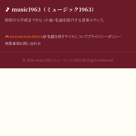
🎵 music1963（ミュージック1963）
昭和から平成までのヒット曲・名曲を紹介する音楽メディア。
🎮 Asoventure Retro
💿 名盤を探す
サイトについて
プライバシーポリシー
免責事項
お問い合わせ
©
2026
music1963（ミュージック1963）All Rights Reserved.