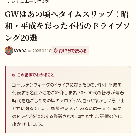
🌙
シチュエーション別
GWはあの頃へタイムスリップ！昭
和・平成を彩った不朽のドライブソ
ング20選
AYADA
|
📅
2026.04.18
⏱️ 約
17
分で読める
📖 この記事でわかること
ゴールデンウィークのドライブにぴったりの、昭和・平成を
代表する名曲たちをご紹介します。50〜70代の皆様が青春
時代を過ごしたあの頃のメロディが、きっと懐かしい思い出
と共に蘇るでしょう。家族や友人と、あるいは一人で、最高
のドライブを演出する厳選された20曲と共に、記憶の旅に
出かけましょう。