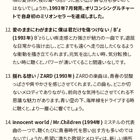
はないでしょうか。
1993年7月発売。オリコンシングルチャー
トで自身初のミリオンセラーを達成しました。
愛のままにわがままに 僕は君だけを傷つけない / B'z
(1993年)
B'zらしい疾走感と力強さが魅力の一曲です。退屈
な日常から抜け出し、どこまでも遠くへ走り出したくなるよう
な衝動を掻き立てられます。元気を出したい時、気分転換し
たい時に聴くと、パワーが湧いてくること間違いなしです。
揺れる想い / ZARD (1993年)
ZARDの楽曲は、青春の甘酸
っぱさや爽やかさを感じさせてくれます。この曲も、どこか切
ないメロディでありながら、前向きな気持ちにさせてくれる不
思議な魅力があります。青い空の下、海岸線をドライブする時
に聴くと、より一層心に響くでしょう。
innocent world / Mr.Children (1994年)
ミスチルの代表
曲の一つで、聴くたびに青春時代を思い出す方も多いのでは
ないでしょうか。希望に満ちた歌詞とメロディは、新しい場所