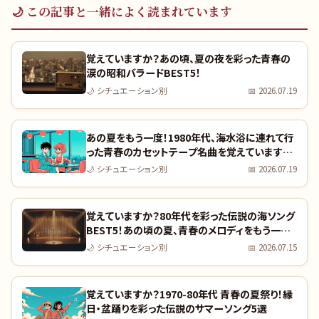
🌙
この記事と一緒によく読まれています
覚えていますか？あの頃、夏の夜を彩った青春の
涙の昭和バラードBEST5！
🌙
シチュエーション別
📅
2026.07.19
あの夏をもう一度！1980年代、海水浴に連れて行
った青春のカセットテープ名曲を覚えています
か？
🌙
シチュエーション別
📅
2026.07.19
覚えていますか？80年代を彩った伝説の海ソング
BEST5！あの頃の夏、青春のメロディをもう一度
聴きませんか？
🌙
シチュエーション別
📅
2026.07.15
覚えていますか？1970-80年代 青春の夏祭り！縁
日・盆踊りを彩った伝説のサマーソング5選