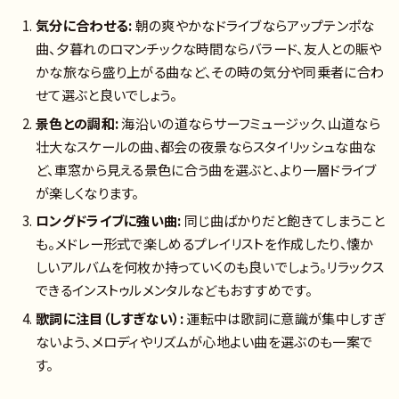
気分に合わせる:
朝の爽やかなドライブならアップテンポな
曲、夕暮れのロマンチックな時間ならバラード、友人との賑や
かな旅なら盛り上がる曲など、その時の気分や同乗者に合わ
せて選ぶと良いでしょう。
景色との調和:
海沿いの道ならサーフミュージック、山道なら
壮大なスケールの曲、都会の夜景ならスタイリッシュな曲な
ど、車窓から見える景色に合う曲を選ぶと、より一層ドライブ
が楽しくなります。
ロングドライブに強い曲:
同じ曲ばかりだと飽きてしまうこと
も。メドレー形式で楽しめるプレイリストを作成したり、懐か
しいアルバムを何枚か持っていくのも良いでしょう。リラックス
できるインストゥルメンタルなどもおすすめです。
歌詞に注目（しすぎない）:
運転中は歌詞に意識が集中しすぎ
ないよう、メロディやリズムが心地よい曲を選ぶのも一案で
す。