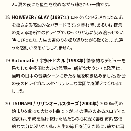
ん、夏の夜にも星空を眺めながら聴きたい一曲です。
HOWEVER / GLAY (1997年)
ロックバンドGLAYによる、心
を揺さぶる感動的なバラードです。夕暮れ時、あるいは夜景
の見える場所でのドライブで、ゆっくりと心に染み渡らせたい
時にぴったり。人生の道のりを振り返りながら聴くと、また違
った感動があるかもしれません。
Automatic / 宇多田ヒカル (1998年)
衝撃的なデビューを
果たした宇多田ヒカルの代表曲。斬新なサウンドと歌声は、
当時の日本の音楽シーンに新たな風を吹き込みました。都会
の夜のドライブに、スタイリッシュな雰囲気を添えてくれるで
しょう。
TSUNAMI / サザンオールスターズ (2000年)
2000年代の
始まりを飾った大ヒット曲ですが、その深みのあるメロディと
歌詞は、平成を駆け抜けた私たちの心に深く響きます。感傷
的な気分に浸りたい時、人生の節目を迎えた時に、静かに耳