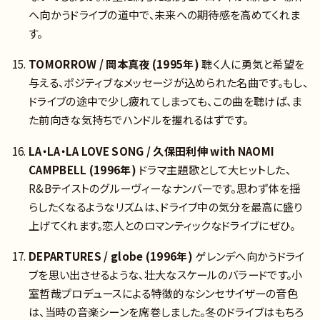
へ向かうドライブの道中で、未来への期待感を高めてくれま
す。
TOMORROW / 岡本真夜 (1995年)
聴く人に勇気と希望を
与える、ポジティブなメッセージが込められた名曲です。もし、
ドライブの途中で少し疲れてしまっても、この曲を聴けば、ま
た前向きな気持ちでハンドルを握れるはずです。
LA・LA・LA LOVE SONG / 久保田利伸 with NAOMI
CAMPBELL (1996年)
ドラマ主題歌として大ヒットした、
R&Bテイストのグルーヴィーなナンバーです。思わず体を揺
らしたくなるようなリズムは、ドライブ中の気分を最高に盛り
上げてくれます。恋人とのロマンティックなドライブにぜひ。
DEPARTURES / globe (1996年)
ゲレンデへ向かうドライ
ブを思い出させるような、壮大なスケールのバラードです。小
室哲哉プロデュースによる特徴的なシンセサイザーの音色
は、当時の音楽シーンを席巻しました。冬のドライブはもちろ