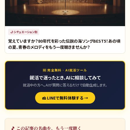
🌙
シチュエーション別
覚えていますか？80年代を彩った伝説の海ソングBEST5！あの頃
の夏、青春のメロディをもう一度聴きませんか？
🆓 完全無料 · AI就活ツール
就活で迷ったとき、AIに相談してみて
就活中の方へ。AIが質問に答えるだけで自動生成します。
🧀 LINEで無料体験する →
🎵 この記事の名曲を、もう一度聴く