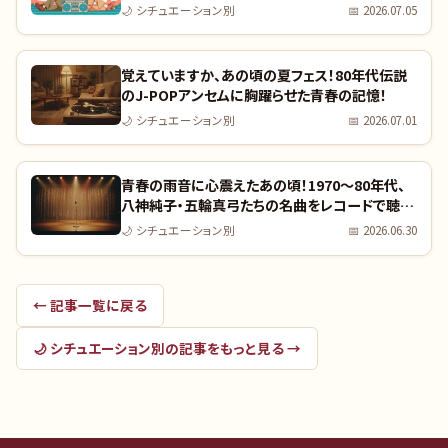
🌙
シチュエーション別
📅
2026.07.05
覚えていますか、あの頃の夏フェス！80年代伝説
のJ-POPアンセムに胸躍らせた青春の記憶！
🌙
シチュエーション別
📅
2026.07.01
青春の雨音に心震えたあの頃！1970〜80年代、
八神純子・五輪真弓たちの名曲をレコードで聴い
た懐かしい記憶
🌙
シチュエーション別
📅
2026.06.30
← 記事一覧に戻る
🌙
シチュエーション別
の記事をもっと見る →