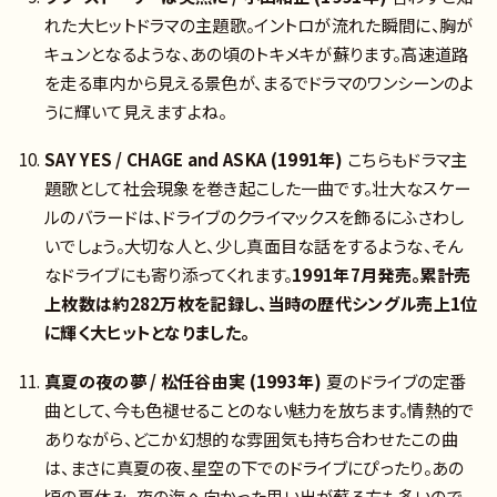
れた大ヒットドラマの主題歌。イントロが流れた瞬間に、胸が
キュンとなるような、あの頃のトキメキが蘇ります。高速道路
を走る車内から見える景色が、まるでドラマのワンシーンのよ
うに輝いて見えますよね。
SAY YES / CHAGE and ASKA (1991年)
こちらもドラマ主
題歌として社会現象を巻き起こした一曲です。壮大なスケー
ルのバラードは、ドライブのクライマックスを飾るにふさわし
いでしょう。大切な人と、少し真面目な話をするような、そん
なドライブにも寄り添ってくれます。
1991年7月発売。累計売
上枚数は約282万枚を記録し、当時の歴代シングル売上1位
に輝く大ヒットとなりました。
真夏の夜の夢 / 松任谷由実 (1993年)
夏のドライブの定番
曲として、今も色褪せることのない魅力を放ちます。情熱的で
ありながら、どこか幻想的な雰囲気も持ち合わせたこの曲
は、まさに真夏の夜、星空の下でのドライブにぴったり。あの
頃の夏休み、夜の海へ向かった思い出が蘇る方も多いので