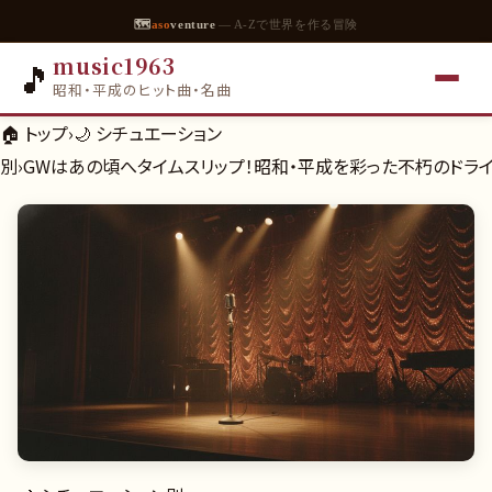
🗺
aso
venture
— A-Zで世界を作る冒険
music1963
🎵
昭和・平成のヒット曲・名曲
🏠 トップ
›
🌙
シチュエーション
別
›
GWはあの頃へタイムスリップ！昭和・平成を彩った不朽のドライ