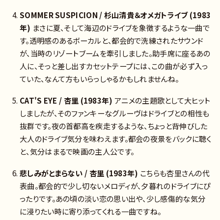
SOMMER SUSPICION / 杉山清貴＆オメガトライブ (1983
年)
まさに夏、そして海辺のドライブを象徴するような一曲で
す。透明感のあるボーカルと、都会的で洗練されたサウンド
が、当時のリゾートブームを牽引しました。助手席に座るあの
人に、そっと差し出すカセットテープには、この曲が必ず入っ
ていた、なんて方もいらっしゃるかもしれませんね。
CAT'S EYE / 杏里 (1983年)
アニメの主題歌として大ヒット
しましたが、そのファンキーなグルーヴはドライブとの相性も
抜群です。夜の首都高を疾走するような、ちょっと背伸びした
大人のドライブ気分を味わえます。都会の夜景をバックに聴く
と、気分はまるで映画の主人公です。
悲しみがとまらない / 杏里 (1983年)
こちらも杏里さんの代
表曲。都会的で少し切ないメロディが、夕暮れのドライブにぴ
ったりです。あの頃の淡い恋の思い出や、少し感傷的な気分
に浸りたい時に寄り添ってくれる一曲ですね。