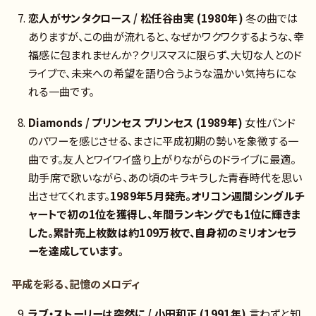
恋人がサンタクロース / 松任谷由実 (1980年)
冬の曲では
ありますが、この曲が流れると、なぜかワクワクするような、幸
福感に包まれませんか？クリスマスに限らず、大切な人とのド
ライブで、未来への希望を語り合うような温かい気持ちにな
れる一曲です。
Diamonds / プリンセス プリンセス (1989年)
女性バンド
のパワーを感じさせる、まさに平成初期の勢いを象徴する一
曲です。友人とワイワイ盛り上がりながらのドライブに最適。
助手席で歌いながら、あの頃のキラキラした青春時代を思い
出させてくれます。
1989年5月発売。オリコン週間シングルチ
ャートで初の1位を獲得し、年間ランキングでも1位に輝きま
した。累計売上枚数は約109万枚で、自身初のミリオンセラ
ーを達成しています。
平成を彩る、記憶のメロディ
ラブ・ストーリーは突然に / 小田和正 (1991年)
言わずと知