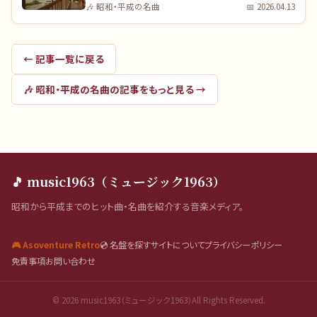
🎶
昭和・平成の名曲
📅
2026.04.13
← 記事一覧に戻る
🎶
昭和・平成の名曲
の記事をもっと見る →
🎵 music1963（ミュージック1963）
昭和から平成までのヒット曲・名曲を紹介する音楽メディア。
🎮 Asoventure Retro
💿 名盤を探す
サイトについて
プライバシーポリシー
免責事項
お問い合わせ
©
2026
music1963（ミュージック1963）All Rights Reserved.