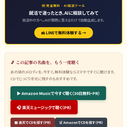
🆓 完全無料 · AI就活ツール
就活で迷ったとき、AIに相談してみて
就活中の方へ。AIが質問に答えるだけで自動生成します。
🧀 LINEで無料体験する →
🎵 この記事の名曲を、もう一度聴く
あの頃のメロディを、今すぐ。無料体験ならスマホですぐに聴けます。
CDでじっくり手元に残すのもおすすめです。
▶ Amazon Musicで今すぐ聴く（30日無料・PR）
🎧 楽天ミュージックで聴く（PR）
🏪 楽天でCDを探す（PR）
🛒 AmazonでCDを探す（PR）