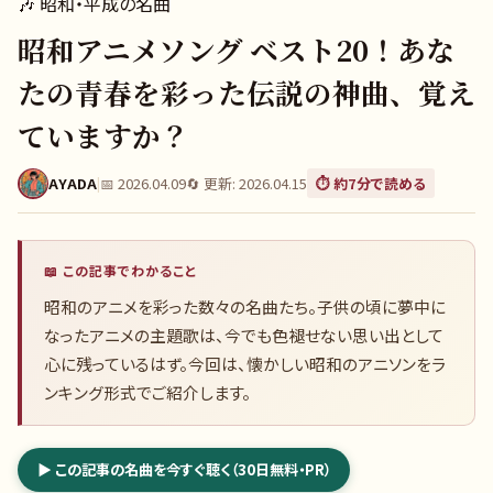
🎶
昭和・平成の名曲
昭和アニメソング ベスト20！あな
たの青春を彩った伝説の神曲、覚え
ていますか？
AYADA
|
📅
2026.04.09
🔄 更新:
2026.04.15
⏱️ 約
7
分で読める
📖 この記事でわかること
昭和のアニメを彩った数々の名曲たち。子供の頃に夢中に
なったアニメの主題歌は、今でも色褪せない思い出として
心に残っているはず。今回は、懐かしい昭和のアニソンをラ
ンキング形式でご紹介します。
▶ この記事の名曲を今すぐ聴く（30日無料・PR）