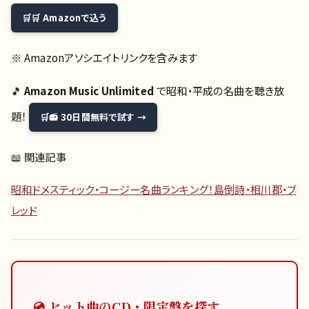
🛒 Amazonで込う
※ Amazonアソシエイトリンクを含みます
🎵
Amazon Music Unlimited
で昭和・平成の名曲を聴き放
題！
📻 30日間無料で試す →
📖 関連記事
昭和ドメスティック・コージー名曲ランキング！島倒詩・相川郡・ブ
レッド
💿 ヒット曲のCD・限定盤を探す