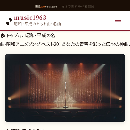
🗺
aso
venture
— A-Zで世界を作る冒険
music1963
🎵
昭和・平成のヒット曲・名曲
🏠 トップ
›
🎶
昭和・平成の名
曲
›
昭和アニメソング ベスト20！あなたの青春を彩った伝説の神曲