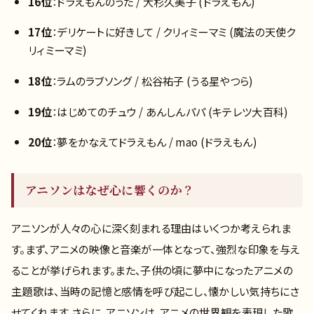
16位
：ドラえもんのうた / 大杉久美子 (ドラえもん)
17位
：デリケートに好きして / クリィミーマミ (魔法の天使ク
リィミーマミ)
18位
：ラムのラブソング / 松谷祐子 (うる星やつら)
19位
：はじめてのチュウ / あんしんパパ (キテレツ大百科)
20位
：夢をかなえてドラえもん / mao (ドラえもん)
アニソンはなぜ心に響くのか？
アニソンが人々の心に深く刻まれる理由はいくつか考えられま
す。まず、アニメの映像と音楽が一体となって、強烈な印象を与え
ることが挙げられます。また、子供の頃に夢中になったアニメの
主題歌は、当時の記憶と感情を呼び起こし、懐かしい気持ちにさ
せてくれます。さらに、アニソンは、アニメの世界観を表現した歌