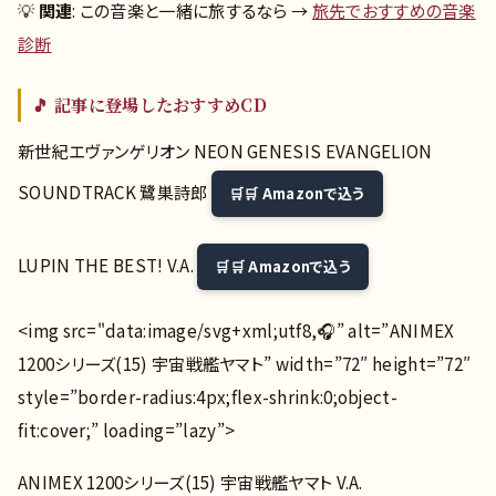
💡
関連
: この音楽と一緒に旅するなら →
旅先でおすすめの音楽
診断
🎵 記事に登場したおすすめCD
新世紀エヴァンゲリオン NEON GENESIS EVANGELION
SOUNDTRACK 鷺巣詩郎
🛒 Amazonで込う
LUPIN THE BEST! V.A.
🛒 Amazonで込う
<img src="data:image/svg+xml;utf8,🎧” alt=”ANIMEX
1200シリーズ(15) 宇宙戦艦ヤマト” width=”72″ height=”72″
style=”border-radius:4px;flex-shrink:0;object-
fit:cover;” loading=”lazy”>
ANIMEX 1200シリーズ(15) 宇宙戦艦ヤマト V.A.