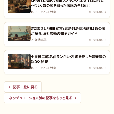
CHAGE&ASKA名曲ランキング！SAY YESだけじ
ゃない、あの頃を彩った伝説の全30曲！
🎤
アーティスト特集
📅
2026.04.14
さだまさし「関白宣言」五島列島聖地巡礼！あの頃
が蘇る、涙と感動の完全ガイド
📍
聖地巡礼
📅
2026.04.13
小泉健二郎 名曲ランキング！海を愛した音楽家の
軌跡と秘話
🎤
アーティスト特集
📅
2026.04.13
← 記事一覧に戻る
🌙
シチュエーション別
の記事をもっと見る →