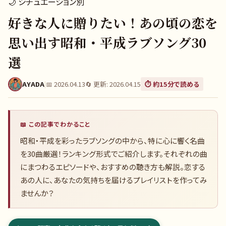
🌙
シチュエーション別
好きな人に贈りたい！あの頃の恋を
思い出す昭和・平成ラブソング30
選
AYADA
|
📅
2026.04.13
🔄 更新:
2026.04.15
⏱️ 約
15
分で読める
📖 この記事でわかること
昭和・平成を彩ったラブソングの中から、特に心に響く名曲
を30曲厳選！ランキング形式でご紹介します。それぞれの曲
にまつわるエピソードや、おすすめの聴き方も解説。恋する
あの人に、あなたの気持ちを届けるプレイリストを作ってみ
ませんか？