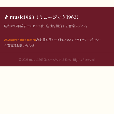
🎵 music1963（ミュージック1963）
昭和から平成までのヒット曲・名曲を紹介する音楽メディア。
🎮 Asoventure Retro
💿 名盤を探す
サイトについて
プライバシーポリシー
免責事項
お問い合わせ
©
2026
music1963（ミュージック1963）All Rights Reserved.