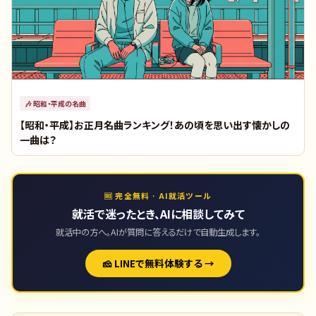
🎶
昭和・平成の名曲
【昭和・平成】お正月名曲ランキング！あの頃を思い出す懐かしの
一曲は？
🆓 完全無料 · AI就活ツール
就活で迷ったとき、AIに相談してみて
就活中の方へ。AIが質問に答えるだけで自動生成します。
🧀 LINEで無料体験する →