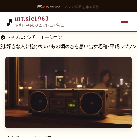
🗺
aso
venture
— A-Zで世界を作る冒険
music1963
🎵
昭和・平成のヒット曲・名曲
🏠 トップ
›
🌙
シチュエーション
別
›
好きな人に贈りたい！あの頃の恋を思い出す昭和・平成ラブソン