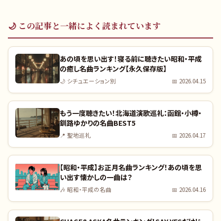
🌙
この記事と一緒によく読まれています
あの頃を思い出す！寝る前に聴きたい昭和・平成
の癒し名曲ランキング【永久保存版】
🌙
シチュエーション別
📅
2026.04.15
もう一度聴きたい！北海道演歌巡礼：函館・小樽・
釧路ゆかりの名曲BEST5
📍
聖地巡礼
📅
2026.04.17
【昭和・平成】お正月名曲ランキング！あの頃を思
い出す懐かしの一曲は？
🎶
昭和・平成の名曲
📅
2026.04.16