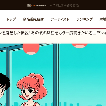
🗺
aso
venture
— A-Zで世界を作る冒険
トップ
💿 名盤を探す
アーティスト
ランキング
聖
ンを席巻した伝説！あの頃の熱狂をもう一度聴きたい名曲ラン