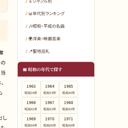
🎸
ジャンル別
📊
年代別ランキング
🎶
昭和・平成の名曲
🌍
洋楽・映画音楽
📍
聖地巡礼
奪
での
📅 昭和の年代で探す
。当
、
1963
1964
1965
も
昭和38
年
昭和39
年
昭和40
年
1966
1967
1968
昭和41
年
昭和42
年
昭和43
年
出し
1969
1970
1971
昭和44
年
昭和45
年
昭和46
年
代も