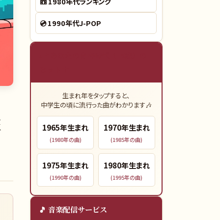
📼
1980年代ランキング
💿
1990年代J-POP
🎓 あなたの青春時代（15歳）の
ヒット曲
生まれ年をタップすると、
中学生の頃に流行った曲がわかります🎶
狂
1965
年生まれ
1970
年生まれ
(
1980
年の曲)
(
1985
年の曲)
1975
年生まれ
1980
年生まれ
(
1990
年の曲)
(
1995
年の曲)
🎵 音楽配信サービス