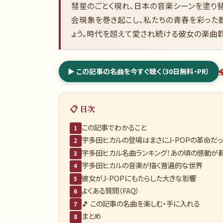
彗星のごとく現れ、日本の音楽シーンを塗り
会現象を巻き起こし、私たちの青春を彩った
ょう。時代を超えて愛され続ける彼女の楽曲群
▶ この記事の名曲を今すぐ聴く（30日無料・PR）
📋 目次
この記事でわかること
1
宇多田ヒカルの登場はまさにJ-POPの革命だっ
2
宇多田ヒカル名曲ランキング！あの頃の感動が蘇
3
宇多田ヒカルの音楽が描く普遍的な世界
4
彼女がJ-POPにもたらした大きな影響
5
よくある質問（FAQ）
6
🎵 この記事の名曲を楽しむ・手に入れる
7
まとめ
8