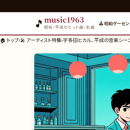
music1963
🎵
🕹️ 昭和ゲーセン
昭和・平成のヒット曲・名曲
🏠 トップ
›
🎤
アーティスト特集
›
宇多田ヒカル、平成の音楽シー