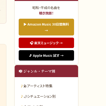
昭和・平成の名曲を
し
聴き放題！
▶ Amazon Music 30日間無料
→
🎧 楽天ミュージック →
🎵 Apple Music 試す →
🎼 ジャンル・テーマ別
🎤
アーティスト特集
🌙
シチュエーション別