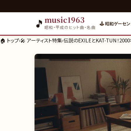
music1963
🎵
🕹️ 昭和ゲーセン
昭和・平成のヒット曲・名曲
🏠 トップ
›
🎤
アーティスト特集
›
伝説のEXILEとKAT-TUN！