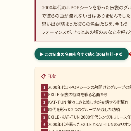
2000年代のJ-POPシーンを彩った伝説のグル
で彼らの曲が流れない日はありませんでした
思い出が詰まった彼らの名曲たちを、今もう一
フォーマンスが、きっとあの頃のあなたを呼び
▶ この記事の名曲を今すぐ聴く（30日無料・PR）
📋 目次
2000年代 J-POPシーンの幕開けとグループの
1
EXILE 伝説の軌跡を彩る名曲たち
2
KAT-TUN 荒々しさと美しさが交錯する衝撃作
3
時代を彩った2つのグループが残した功績
4
EXILE・KAT-TUN 2000年代シングルリリース
5
2000年代を彩ったEXILEとKAT-TUNのミリオ
6