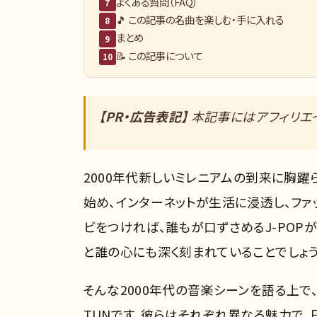
よくある質問（FAQ）
7
🎵 この記事の名曲を楽しむ・手に入れる
8
まとめ
9
📝 この記事について
10
【PR・広告表記】
本記事にはアフィリエイ
2000年代――新しいミレニアムの到来に胸
始め、インターネットが生活に浸透し、ファ
ビをつければ、誰もが口ずさめるJ-POP
と誰の心にも深く刻まれていることでしょう
そんな2000年代の音楽シーンを語る上で、
TUNです。彼らはそれぞれ異なる魅力で