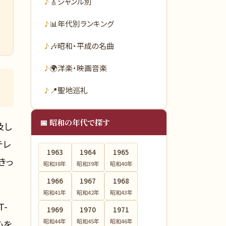
🎸
ジャンル別
📊
年代別ランキング
🎶
昭和・平成の名曲
🌍
洋楽・映画音楽
📍
聖地巡礼
📅 昭和の年代で探す
及し
テレ
1963
1964
1965
きっ
昭和38
年
昭和39
年
昭和40
年
1966
1967
1968
昭和41
年
昭和42
年
昭和43
年
-
1969
1970
1971
昭和44
年
昭和45
年
昭和46
年
心を