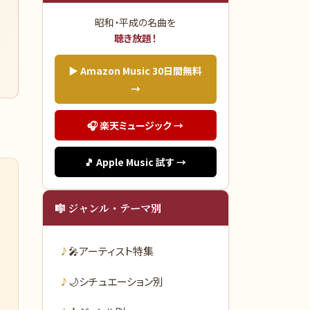
昭和・平成の名曲を
聴き放題！
▶ Amazon Music 30日間無料
→
🎧 楽天ミュージック →
🎵 Apple Music 試す →
🎼 ジャンル・テーマ別
🎤
アーティスト特集
🌙
シチュエーション別