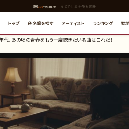
🗺
aso
venture
— A-Zで世界を作る冒険
トップ
💿 名盤を探す
アーティスト
ランキング
聖
2000年代、あの頃の青春をもう一度聴きたい名曲はこれだ！