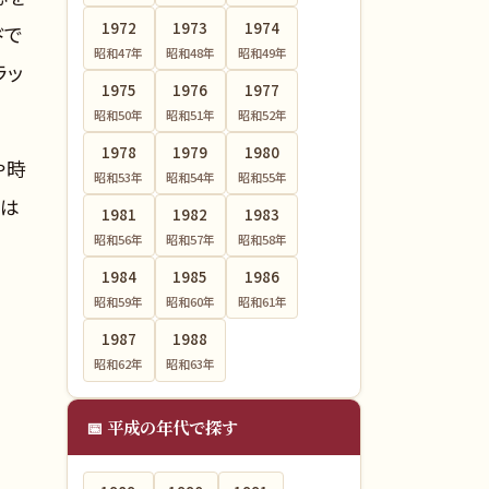
1972
1973
1974
ドで
昭和47
年
昭和48
年
昭和49
年
ラッ
1975
1976
1977
昭和50
年
昭和51
年
昭和52
年
1978
1979
1980
や時
昭和53
年
昭和54
年
昭和55
年
るは
1981
1982
1983
昭和56
年
昭和57
年
昭和58
年
1984
1985
1986
昭和59
年
昭和60
年
昭和61
年
1987
1988
昭和62
年
昭和63
年
📅 平成の年代で探す