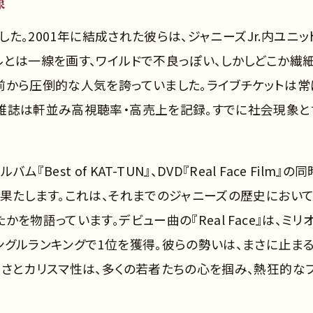
象
した。2001年に結成された彼らは、ジャニーズJr.内ユニッ
ルとは一線を画す、ワイルドで不良っぽい、しかしどこか繊
前から圧倒的な人気を誇っていました。ライブチケットは常
雑誌は軒並み高視聴率・高売上を記録。すでに社会現象と
バム『Best of KAT-TUN』、DVD『Real Face Film』の
を果たします。これは、それまでのジャニーズの歴史におい
を物語っています。デビュー曲の『Real Face』は、ミリ
ングルランキングで1位を獲得。彼らの勢いは、まさに止ま
うさとカリスマ性は、多くの若者たちの心を掴み、熱狂的な