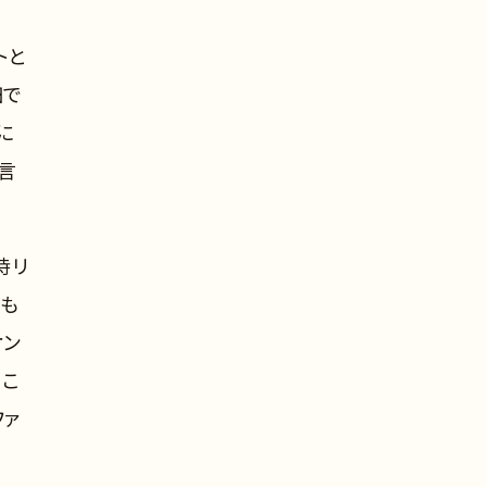
トと
細で
に
言
同時リ
ても
オン
るこ
ファ