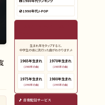
📼
1980年代ランキング
💿
1990年代J-POP
🎓 あなたの青春時代（15歳）の
ヒット曲
生まれ年をタップすると、
中学生の頃に流行った曲がわかります🎶
度
1965
年生まれ
1970
年生まれ
(
1980
年の曲)
(
1985
年の曲)
1975
年生まれ
1980
年生まれ
(
1990
年の曲)
(
1995
年の曲)
🎵 音楽配信サービス