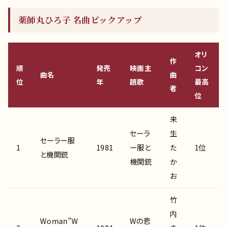
薬師丸ひろ子 名曲ピックアップ
オリ
作
順
発売
映画主
コン
曲名
曲
位
年
題歌
最高
者
位
来
セーラ
生
セーラー服
1
1981
ー服と
た
1位
と機関銃
機関銃
か
お
竹
内
Woman"W
Wの悲