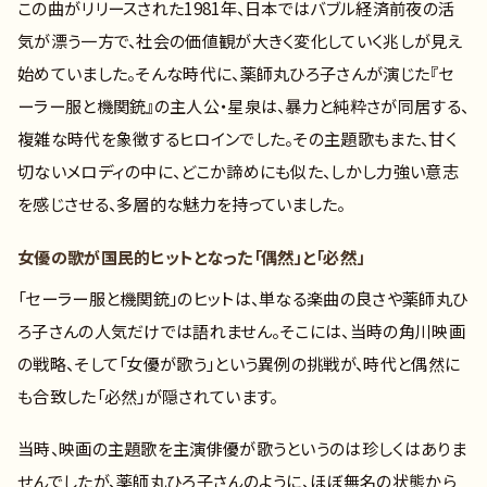
この曲がリリースされた1981年、日本ではバブル経済前夜の活
気が漂う一方で、社会の価値観が大きく変化していく兆しが見え
始めていました。そんな時代に、薬師丸ひろ子さんが演じた『セ
ーラー服と機関銃』の主人公・星泉は、暴力と純粋さが同居する、
複雑な時代を象徴するヒロインでした。その主題歌もまた、甘く
切ないメロディの中に、どこか諦めにも似た、しかし力強い意志
を感じさせる、多層的な魅力を持っていました。
女優の歌が国民的ヒットとなった「偶然」と「必然」
「セーラー服と機関銃」のヒットは、単なる楽曲の良さや薬師丸ひ
ろ子さんの人気だけでは語れません。そこには、当時の角川映画
の戦略、そして「女優が歌う」という異例の挑戦が、時代と偶然に
も合致した「必然」が隠されています。
当時、映画の主題歌を主演俳優が歌うというのは珍しくはありま
せんでしたが、薬師丸ひろ子さんのように、ほぼ無名の状態から