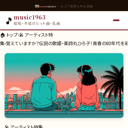
🗺
aso
venture
— A-Zで世界を作る冒険
music1963
🎵
昭和・平成のヒット曲・名曲
🏠 トップ
›
🎤
アーティスト特
集
›
覚えていますか？伝説の歌姫・薬師丸ひろ子！青春の80年代を
🎤
アーティスト特集