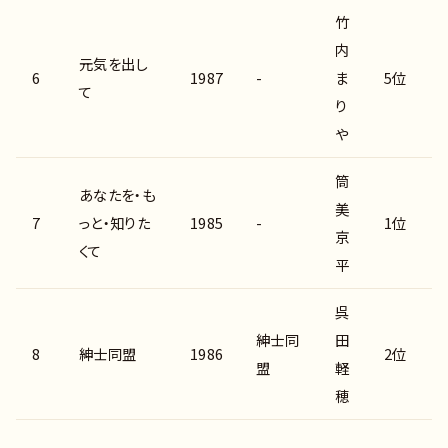
竹
内
元気を出し
6
1987
-
ま
5位
て
り
や
筒
あなたを・も
美
7
っと・知りた
1985
-
1位
京
くて
平
呉
紳士同
田
8
紳士同盟
1986
2位
盟
軽
穂