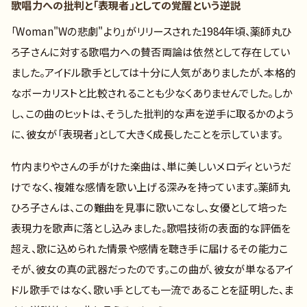
歌唱力への批判と「表現者」としての覚醒という逆説
「Woman"Wの悲劇"より」がリリースされた1984年頃、薬師丸ひ
ろ子さんに対する歌唱力への賛否両論は依然として存在してい
ました。アイドル歌手としては十分に人気がありましたが、本格的
なボーカリストと比較されることも少なくありませんでした。しか
し、この曲のヒットは、そうした批判的な声を逆手に取るかのよう
に、彼女が「表現者」として大きく成長したことを示しています。
竹内まりやさんの手がけた楽曲は、単に美しいメロディというだ
けでなく、複雑な感情を歌い上げる深みを持っています。薬師丸
ひろ子さんは、この難曲を見事に歌いこなし、女優として培った
表現力を歌声に落とし込みました。歌唱技術の表面的な評価を
超え、歌に込められた情景や感情を聴き手に届けるその能力こ
そが、彼女の真の武器だったのです。この曲が、彼女が単なるアイ
ドル歌手ではなく、歌い手としても一流であることを証明した、ま