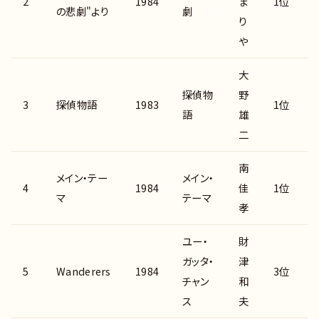
2
1984
ま
1位
の悲劇"より
劇
り
や
大
探偵物
野
3
探偵物語
1983
1位
語
雄
二
南
メイン・テー
メイン・
4
1984
佳
1位
マ
テーマ
孝
ユー・
財
ガッタ・
津
5
Wanderers
1984
3位
チャン
和
ス
夫