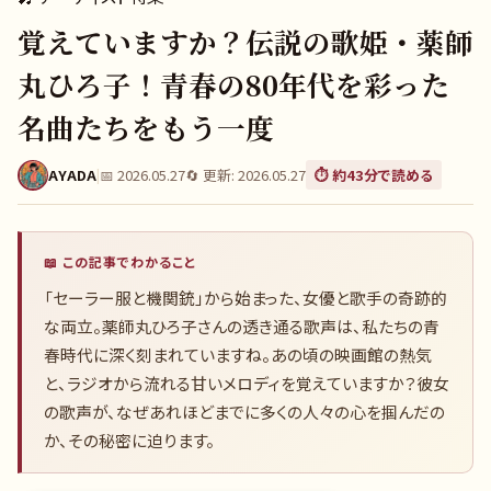
覚えていますか？伝説の歌姫・薬師
丸ひろ子！青春の80年代を彩った
名曲たちをもう一度
AYADA
|
📅
2026.05.27
🔄 更新:
2026.05.27
⏱️ 約
43
分で読める
📖 この記事でわかること
「セーラー服と機関銃」から始まった、女優と歌手の奇跡的
な両立。薬師丸ひろ子さんの透き通る歌声は、私たちの青
春時代に深く刻まれていますね。あの頃の映画館の熱気
と、ラジオから流れる甘いメロディを覚えていますか？彼女
の歌声が、なぜあれほどまでに多くの人々の心を掴んだの
か、その秘密に迫ります。