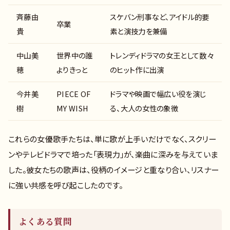
斉藤由
スケバン刑事など、アイドル的要
卒業
貴
素と演技力を兼備
中山美
世界中の誰
トレンディドラマの女王として数々
穂
よりきっと
のヒット作に出演
今井美
PIECE OF
ドラマや映画で幅広い役を演じ
樹
MY WISH
る、大人の女性の象徴
これらの女優歌手たちは、単に歌が上手いだけでなく、スクリー
ンやテレビドラマで培った「表現力」が、楽曲に深みを与えていま
した。彼女たちの歌声は、役柄のイメージと重なり合い、リスナー
に強い共感を呼び起こしたのです。
よくある質問