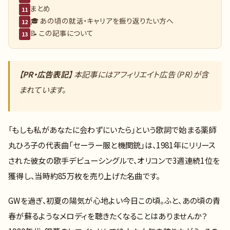
まとめ
11
🎓 あの頃の就活・キャリアを振り返りたい方へ
12
📝 この記事について
13
【PR・広告表記】
本記事にはアフィリエイト広告（PR）が含
まれています。
「もしも私があなたに会わずにいたら」という歌詞で始まる薬師
丸ひろ子の代表曲「セーラー服と機関銃」は、1981年にリリース
された彼女の歌手デビューシングルで、オリコンで3週連続1位を
獲得し、当時約85万枚を売り上げた名曲です。
GWを過ぎ、初夏の陽気が心地よい今日この頃。ふと、あの頃の青
春が蘇るようなメロディを聴きたくなることはありませんか？