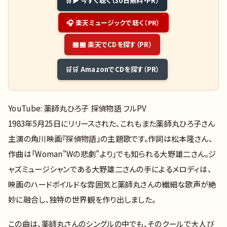
▶ 今すぐ聴く（30日無料・PR）
🎧 楽天ミュージックで聴く（PR）
🏪 楽天でCDを探す（PR）
🛒 AmazonでCDを探す（PR）
YouTube: 薬師丸ひろ子 探偵物語 フルPV
1983年5月25日にリリースされた、これもまた薬師丸ひろ子さん
主演の角川映画『探偵物語』の主題歌です。作詞は松本隆さん、
作曲は「Woman"Wの悲劇"より」でも知られる大野雄二さん。ジ
ャズミュージシャンである大野雄二さんの手によるメロディは、
映画のハードボイルドな雰囲気と薬師丸さんの繊細な歌声が絶
妙に融合し、独特の世界観を作り出しました。
この曲は、薬師丸さんのシングルの中でも、そのクールで大人び