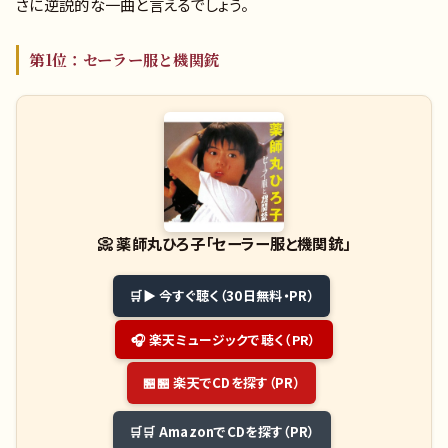
さに逆説的な一曲と言えるでしょう。
第1位：セーラー服と機関銃
📀
薬師丸ひろ子「セーラー服と機関銃」
▶ 今すぐ聴く（30日無料・PR）
🎧 楽天ミュージックで聴く（PR）
🏪 楽天でCDを探す（PR）
🛒 AmazonでCDを探す（PR）