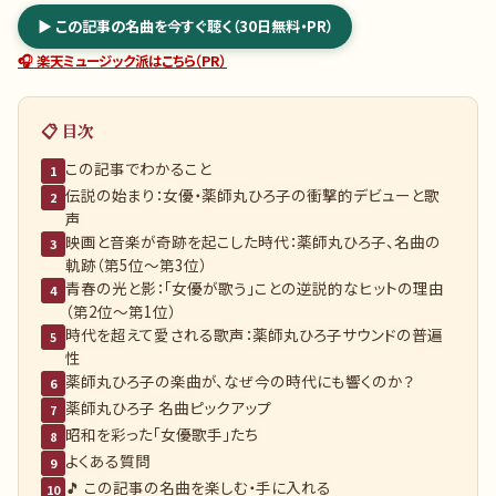
▶ この記事の名曲を今すぐ聴く（30日無料・PR）
🎧 楽天ミュージック派はこちら（PR）
📋 目次
この記事でわかること
1
伝説の始まり：女優・薬師丸ひろ子の衝撃的デビューと歌
2
声
映画と音楽が奇跡を起こした時代：薬師丸ひろ子、名曲の
3
軌跡（第5位〜第3位）
青春の光と影：「女優が歌う」ことの逆説的なヒットの理由
4
（第2位〜第1位）
時代を超えて愛される歌声：薬師丸ひろ子サウンドの普遍
5
性
薬師丸ひろ子の楽曲が、なぜ今の時代にも響くのか？
6
薬師丸ひろ子 名曲ピックアップ
7
昭和を彩った「女優歌手」たち
8
よくある質問
9
🎵 この記事の名曲を楽しむ・手に入れる
10