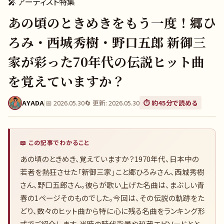
🎤
アーティスト特集
あの頃のときめきをもう一度！郷ひ
ろみ・西城秀樹・野口五郎 新御三
家が彩った70年代の伝説ヒット曲
を覚えていますか？
AYADA
|
📅
2026.05.30
🔄 更新:
2026.05.30
⏱️ 約
45
分で読める
📖 この記事でわかること
あの頃のときめき、覚えていますか？1970年代、日本中の
若者を熱狂させた「新御三家」こと郷ひろみさん、西城秀樹
さん、野口五郎さん。彼らが歌い上げた名曲は、まぶしい青
春の1ページそのものでした。今回は、その伝説の軌跡をた
どり、数々のヒット曲から特に心に残る名曲をランキング形
式でご紹介します。当時の時代背景や秘蔵エピソードとと