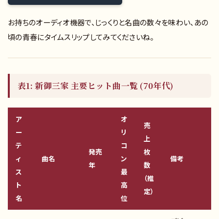
お持ちのオーディオ機器で、じっくりと名曲の数々を味わい、あの
頃の青春にタイムスリップしてみてくださいね。
表1: 新御三家 主要ヒット曲一覧 (70年代)
ア
オ
売
ー
リ
上
テ
コ
発売
枚
ィ
曲名
ン
備考
年
数
ス
最
（推
ト
高
定）
名
位