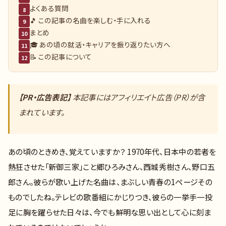
よくある質問
8
🎵 この記事の名曲を楽しむ・手に入れる
9
まとめ
10
🎓 あの頃の就活・キャリアを振り返りたい方へ
11
📝 この記事について
12
【PR・広告表記】
本記事にはアフィリエイト広告（PR）が含
まれています。
あの頃のときめき、覚えていますか？ 1970年代、日本中の若者を
熱狂させた「新御三家」こと郷ひろみさん、西城秀樹さん、野口五
郎さん。彼らが歌い上げた名曲は、まぶしい青春の1ページその
ものでしたね。テレビの歌番組にかじりつき、彼らの一挙手一投
足に胸を躍らせた日々は、今でも鮮明な思い出として心に刻ま