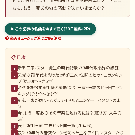
もに、もう一度あの頃の感動を味わいませんか？
▶ この記事の名曲を今すぐ聴く（30日無料・PR）
🎧 楽天ミュージック派はこちら（PR）
📋 目次
新御三家、スター誕生の時代背景：70年代歌謡界の熱狂
1
栄光の70年代を彩った！新御三家・伝説のヒット曲ランキン
2
グ（第10位〜第6位）
時代を象徴する衝撃と感動！新御三家・伝説のヒット曲ラン
3
キング（第5位〜第1位）
新御三家が切り拓いた、アイドルとエンターテイメントの未
4
来
今、もう一度あの頃の音楽に触れるには？（聴き方・入手方
5
法）
表1: 新御三家 主要ヒット曲一覧 (70年代)
6
表2: 70年代の音楽シーンを彩った主なアイドル・スターたち
7