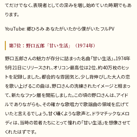
てだけでなく、表現者としての深みを増し始めていた時期でもあ
ります。
YouTube: 郷ひろみ あなたがいたから僕がいた フルPV
第7位：野口五郎「甘い生活」（1974年）
野口五郎さんの魅力が存分に詰まった名曲「甘い生活」。1974年
9月21日にリリースされ、オリコン最高位は2位、約40万枚のヒッ
トを記録しました。都会的な雰囲気と、少し背伸びした大人の恋
を歌い上げるこの曲は、野口さんの洗練されたイメージと相まっ
て、新たなファン層を開拓しました。この頃の野口さんは、アイド
ルでありながらも、その確かな歌唱力で歌謡曲の領域を広げて
いたと言えるでしょう。甘く囁くような歌声と、ドラマチックなメロ
ディは、当時の若者たちにとって憧れの「甘い生活」を想像させて
くれたはずです。