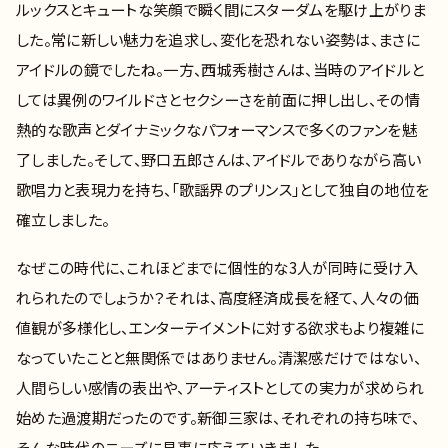
ルックスとキュートな笑顔で瞬く間にスターダムを駆け上がりま
した。常に新しい魅力を追求し、変化を恐れない姿勢は、まさに
アイドルの鏡でしたね。一方、西城秀樹さんは、当時のアイドルと
しては異例のワイルドさとセクシーさを前面に押し出し、その情
熱的な歌声とダイナミックなパフォーマンスで多くのファンを魅
了しました。そして、野口五郎さんは、アイドルでありながら高い
歌唱力と表現力を持ち、「歌謡界のプリンス」として独自の地位を
確立しました。
なぜこの時代に、これほどまでに個性的な3人が同時に受け入
れられたのでしょうか？それは、高度経済成長を経て、人々の価
値観が多様化し、エンターテイメントに対する欲求もより複雑に
なっていたことと無関係ではありません。清潔感だけではない、
人間らしい感情の表出や、アーティストとしての実力が求められ
始めた過渡期だったのです。新御三家は、それぞれの持ち味で、
そんな時代のニーズに見事に応えていきました。