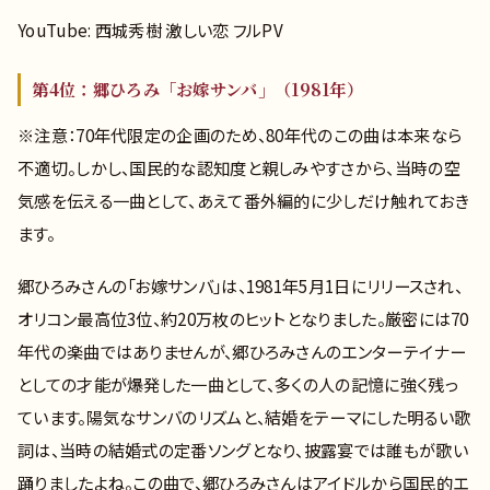
YouTube: 西城秀樹 激しい恋 フルPV
第4位：郷ひろみ「お嫁サンバ」（1981年）
※注意：70年代限定の企画のため、80年代のこの曲は本来なら
不適切。しかし、国民的な認知度と親しみやすさから、当時の空
気感を伝える一曲として、あえて番外編的に少しだけ触れておき
ます。
郷ひろみさんの「お嫁サンバ」は、1981年5月1日にリリースされ、
オリコン最高位3位、約20万枚のヒットとなりました。厳密には70
年代の楽曲ではありませんが、郷ひろみさんのエンターテイナー
としての才能が爆発した一曲として、多くの人の記憶に強く残っ
ています。陽気なサンバのリズムと、結婚をテーマにした明るい歌
詞は、当時の結婚式の定番ソングとなり、披露宴では誰もが歌い
踊りましたよね。この曲で、郷ひろみさんはアイドルから国民的エ