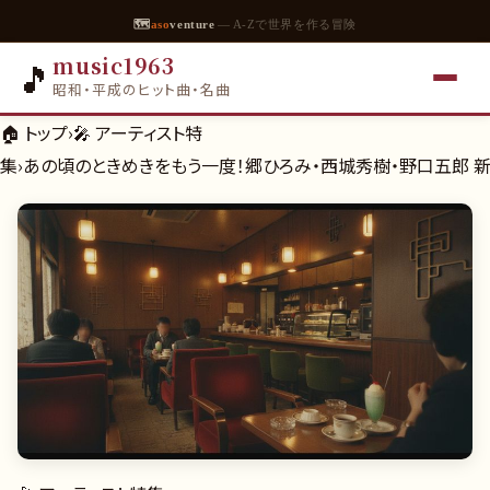
🗺
aso
venture
— A-Zで世界を作る冒険
music1963
🎵
昭和・平成のヒット曲・名曲
🏠 トップ
›
🎤
アーティスト特
集
›
あの頃のときめきをもう一度！郷ひろみ・西城秀樹・野口五郎 