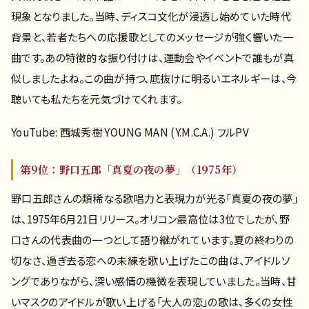
現象となりました。当時、ディスコ文化が浸透し始めていた時代
背景と、若者たちへの応援歌としてのメッセージが強く響いた一
曲です。あの特徴的な振り付けは、運動会やイベントで誰もが真
似しましたよね。この曲が持つ、底抜けに明るいエネルギーは、今
聴いても私たちを元気づけてくれます。
YouTube: 西城秀樹 YOUNG MAN (Y.M.C.A.) フルPV
第9位：野口五郎「真夏の夜の夢」（1975年）
野口五郎さんの類稀なる歌唱力と表現力が光る「真夏の夜の夢」
は、1975年6月21日リリース。オリコン最高位は3位でしたが、野
口さんの代表曲の一つとして語り継がれています。夏の終わりの
切なさ、過ぎ去る恋への未練を歌い上げたこの曲は、アイドルソ
ングでありながら、深い感情の機微を表現していました。当時、甘
いマスクのアイドルが歌い上げる「大人の恋」の歌は、多くの女性