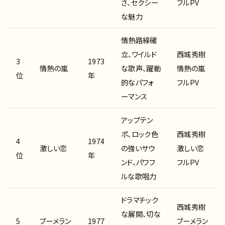
さ、セクシー
フルPV
な魅力
情熱路線確
立、ワイルド
西城秀樹
3
1973
情熱の嵐
な歌声、躍動
情熱の嵐
位
年
的なパフォ
フルPV
ーマンス
アップテン
ポ、ロック色
西城秀樹
4
1974
激しい恋
の強いサウ
激しい恋
位
年
ンド、パワフ
フルPV
ルな歌唱力
ドラマチック
西城秀樹
な展開、切な
5
ブーメラン
1977
ブーメラン