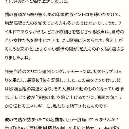
イドルの座へと駆け上がりました。
曲の冒頭から鳴り響く、あの印象的なイントロを聴いただけで、
胸が高鳴ったのを覚えている方も多いのではないでしょうか。ワ
イルドでありながらも、どこか繊細さを感じさせる歌声は、当時の
若い女性たちを夢中にさせました。歌詞に込められた、燃え上が
るような恋心と、止まらない感情の嵐が、私たちの心を強く揺さぶ
りましたよね。
発売当時のオリコン週間シングルチャートでは、初のトップ10入
りを果たし、最高位7位を記録しました。この曲をきっかけに、彼
は歌謡番組の常連となり、その人気は不動のものとなっていきま
す。テレビで彼が「情熱の嵐」を歌い上げるたびに、画面の向こう
から伝わるエネルギーに、私たちは魅了されたものです。
彼の情熱が詰まったこの名曲を、もう一度聴いてみませんか？
YouTubeで「西城秀樹 情熱の嵐 フルPV」と検索して、あの頃の