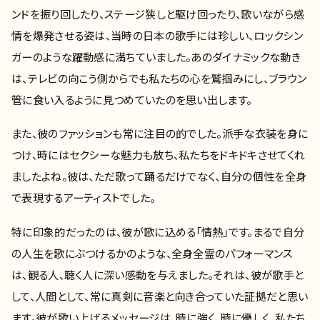
ンドを振り回したり、ステージ狭しと駆け回ったり、歌いながら感
情を爆発させる姿は、当時の日本の歌手には珍しい、ロックシン
ガーのような躍動感に満ちていました。あのダイナミックな動き
は、テレビの向こう側からでも私たちの心を鷲掴みにし、ブラウン
管に食い入るように見つめていたのを思い出します。
また、彼のファッションも常に注目の的でした。派手な衣装を身に
つけ、時にはセクシーな魅力も放ち、私たちをドキドキさせてくれ
ましたよね。彼は、ただ歌って踊るだけでなく、自分の個性を全身
で表現するアーティストでした。
特に印象的だったのは、彼が歌に込める「情熱」です。まるで自分
の人生を歌にぶつけるかのような、全身全霊のパフォーマンス
は、観る人、聴く人に深い感動を与えました。それは、彼が歌手と
して、人間として、常に真剣に音楽と向き合っていた証拠だと思い
ます。彼が歌い上げるメッセージは、時に強く、時に優しく、私たち