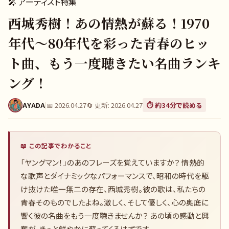
🎤
アーティスト特集
西城秀樹！あの情熱が蘇る！1970
年代〜80年代を彩った青春のヒッ
ト曲、もう一度聴きたい名曲ランキ
ング！
AYADA
|
📅
2026.04.27
🔄 更新:
2026.04.27
⏱️ 約
34
分で読める
📖 この記事でわかること
「ヤングマン！」のあのフレーズを覚えていますか？ 情熱的
な歌声とダイナミックなパフォーマンスで、昭和の時代を駆
け抜けた唯一無二の存在、西城秀樹。彼の歌は、私たちの
青春そのものでしたよね。激しく、そして優しく、心の奥底に
響く彼の名曲をもう一度聴きませんか？ あの頃の感動と興
奮が、きっと鮮やかに蘇ってくるはずです。