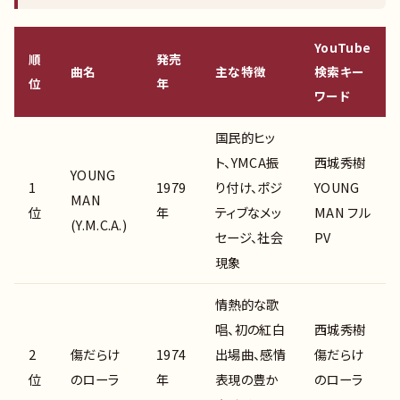
YouTube
順
発売
曲名
主な特徴
検索キー
位
年
ワード
国民的ヒッ
ト、YMCA振
西城秀樹
YOUNG
1
1979
り付け、ポジ
YOUNG
MAN
位
年
ティブなメッ
MAN フル
(Y.M.C.A.)
セージ、社会
PV
現象
情熱的な歌
唱、初の紅白
西城秀樹
2
傷だらけ
1974
出場曲、感情
傷だらけ
位
のローラ
年
表現の豊か
のローラ