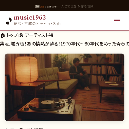
🗺
aso
venture
— A-Zで世界を作る冒険
music1963
🎵
昭和・平成のヒット曲・名曲
🏠 トップ
›
🎤
アーティスト特
集
›
西城秀樹！あの情熱が蘇る！1970年代〜80年代を彩った青春