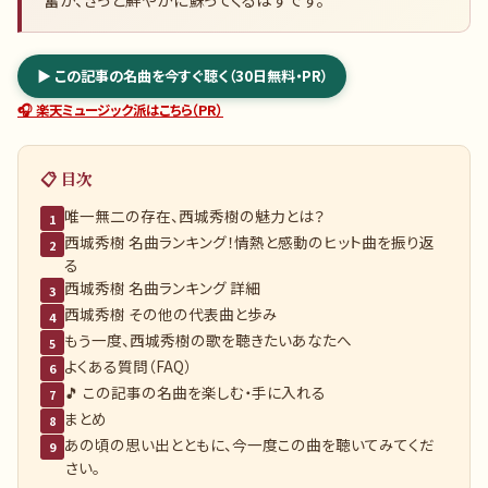
▶ この記事の名曲を今すぐ聴く（30日無料・PR）
🎧 楽天ミュージック派はこちら（PR）
📋 目次
唯一無二の存在、西城秀樹の魅力とは？
1
西城秀樹 名曲ランキング！情熱と感動のヒット曲を振り返
2
る
西城秀樹 名曲ランキング 詳細
3
西城秀樹 その他の代表曲と歩み
4
もう一度、西城秀樹の歌を聴きたいあなたへ
5
よくある質問（FAQ）
6
🎵 この記事の名曲を楽しむ・手に入れる
7
まとめ
8
あの頃の思い出とともに、今一度この曲を聴いてみてくだ
9
さい。