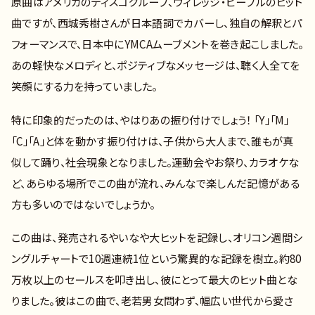
原曲はアメリカのディスコグループ、ヴィレッジ・ピープルのヒット
曲ですが、西城秀樹さんが日本語詞でカバーし、独自の解釈とパ
フォーマンスで、日本中にYMCAムーブメントを巻き起こしました。
あの軽快なメロディと、ポジティブなメッセージは、聴く人全てを
笑顔にする力を持っていました。
特に印象的だったのは、やはりあの振り付けでしょう！ 「Y」「M」
「C」「A」と体を動かす振り付けは、子供から大人まで、誰もが真
似して踊り、社会現象となりました。運動会やお祭り、カラオケな
ど、あらゆる場所でこの曲が流れ、みんなで楽しんだ記憶がある
方も多いのではないでしょうか。
この曲は、発売されるやいなや大ヒットを記録し、オリコン週間シ
ングルチャートで10週連続1位という驚異的な記録を樹立。約80
万枚以上のセールスを叩き出し、彼にとって最大のヒット曲とな
りました。彼はこの曲で、老若男女問わず、幅広い世代から愛さ