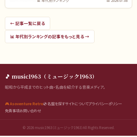
📊
年代別ランキング
📅
2026.07.08
← 記事一覧に戻る
📊
年代別ランキング
の記事をもっと見る →
🎵 music1963（ミュージック1963）
昭和から平成までのヒット曲・名曲を紹介する音楽メディア。
🎮 Asoventure Retro
💿 名盤を探す
サイトについて
プライバシーポリシー
免責事項
お問い合わせ
©
2026
music1963（ミュージック1963）All Rights Reserved.