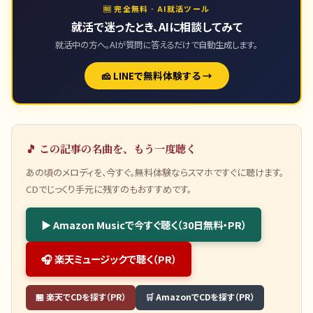
🆓 完全無料 · AI就活ツール
就活で迷ったとき、AIに相談してみて
就活中の方へ。AIが質問に答えるだけで自動生成します。
🧀 LINEで無料体験する →
🎵 この記事の名曲を、もう一度聴く
あの頃のメロディを、今すぐ。無料体験ならスマホですぐに聴けます。
CDでじっくり手元に残すのもおすすめです。
▶ Amazon Musicで今すぐ聴く（30日無料・PR）
🎧 楽天ミュージックで聴く（PR）
🏪 楽天でCDを探す（PR）
🛒 AmazonでCDを探す（PR）