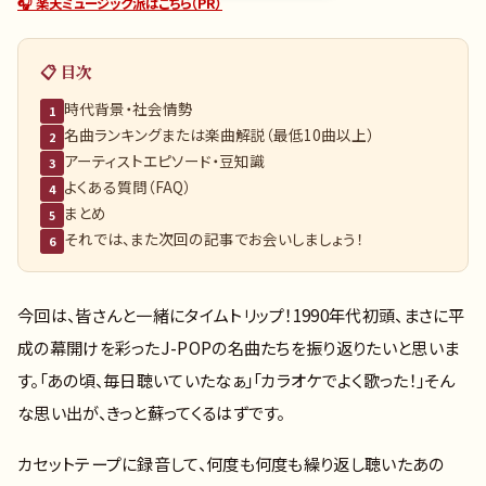
🎧 楽天ミュージック派はこちら（PR）
📋 目次
時代背景・社会情勢
1
名曲ランキングまたは楽曲解説（最低10曲以上）
2
アーティストエピソード・豆知識
3
よくある質問（FAQ）
4
まとめ
5
それでは、また次回の記事でお会いしましょう！
6
今回は、皆さんと一緒にタイムトリップ！1990年代初頭、まさに平
成の幕開けを彩ったJ-POPの名曲たちを振り返りたいと思いま
す。「あの頃、毎日聴いていたなぁ」「カラオケでよく歌った！」そん
な思い出が、きっと蘇ってくるはずです。
カセットテープに録音して、何度も何度も繰り返し聴いたあの