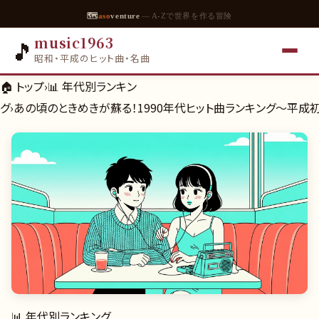
🗺
aso
venture
— A-Zで世界を作る冒険
music1963
🎵
昭和・平成のヒット曲・名曲
🏠 トップ
›
📊
年代別ランキン
グ
›
あの頃のときめきが蘇る！1990年代ヒット曲ランキング～平成初
📊
年代別ランキング