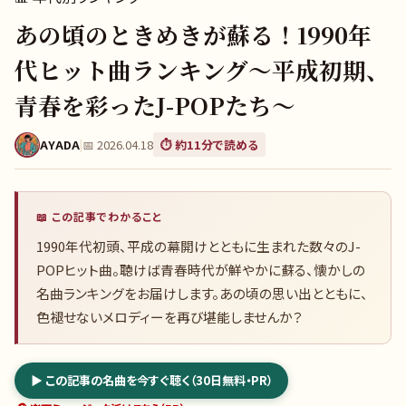
あの頃のときめきが蘇る！1990年
代ヒット曲ランキング～平成初期、
青春を彩ったJ-POPたち～
AYADA
|
📅
2026.04.18
⏱️ 約
11
分で読める
📖 この記事でわかること
1990年代初頭、平成の幕開けとともに生まれた数々のJ-
POPヒット曲。聴けば青春時代が鮮やかに蘇る、懐かしの
名曲ランキングをお届けします。あの頃の思い出とともに、
色褪せないメロディーを再び堪能しませんか？
▶ この記事の名曲を今すぐ聴く（30日無料・PR）