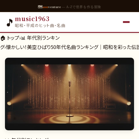
🗺
aso
venture
— A-Zで世界を作る冒険
music1963
🎵
昭和・平成のヒット曲・名曲
🏠 トップ
›
📊
年代別ランキン
グ
›
懐かしい！美空ひばり50年代名曲ランキング｜昭和を彩った伝