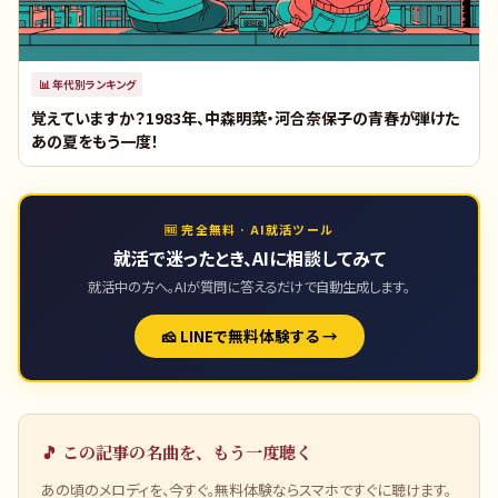
📊
年代別ランキング
覚えていますか？1983年、中森明菜・河合奈保子の青春が弾けた
あの夏をもう一度！
🆓 完全無料 · AI就活ツール
就活で迷ったとき、AIに相談してみて
就活中の方へ。AIが質問に答えるだけで自動生成します。
🧀 LINEで無料体験する →
🎵 この記事の名曲を、もう一度聴く
あの頃のメロディを、今すぐ。無料体験ならスマホですぐに聴けます。