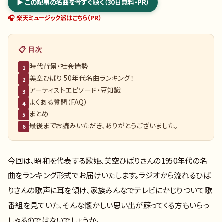
▶ この記事の名曲を今すぐ聴く（30日無料・PR）
🎧 楽天ミュージック派はこちら（PR）
📋 目次
時代背景・社会情勢
1
美空ひばり 50年代名曲ランキング！
2
アーティストエピソード・豆知識
3
よくある質問（FAQ）
4
まとめ
5
最後までお読みいただき、ありがとうございました。
6
今回は、昭和を代表する歌姫、美空ひばりさんの1950年代の名
曲をランキング形式でお届けいたします。ラジオから流れるひば
りさんの歌声に耳を傾け、家族みんなでテレビにかじりついて歌
番組を見ていた、そんな懐かしい思い出が蘇ってくる方もいらっ
しゃるのではないでしょうか。