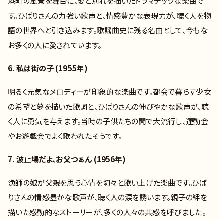
港町の風景を舞台に、愛と別れを描いたドラマチックな楽曲で
す。ひばりさんの力強い歌声と、情感豊かな表現力が、聴く人を物
語の世界へと引き込みます。歌謡曲史に残る名曲として、今もな
お多くの人に愛されています。
6. 私は街の子 (1955年)
明るく元気なメロディーが印象的な楽曲です。都会で暮らす少女
の希望と夢を描いた歌詞と、ひばりさんの伸びやかな歌声が、聴
く人に勇気を与えます。当時の子供たちの間で大流行し、運動会
やお遊戯会でよく歌われたそうです。
7. 波止場だよ、お父つぁん (1956年)
漁師の娘が父親を思う心情を切々と歌い上げた楽曲です。ひば
りさんの情感豊かな歌声が、聴く人の涙を誘います。親子の絆を
描いた感動的なストーリーが、多くの人々の共感を呼びました。