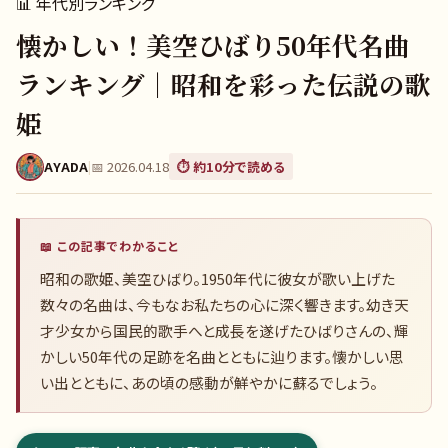
📊
年代別ランキング
懐かしい！美空ひばり50年代名曲
ランキング｜昭和を彩った伝説の歌
姫
AYADA
|
📅
2026.04.18
⏱️ 約
10
分で読める
📖 この記事でわかること
昭和の歌姫、美空ひばり。1950年代に彼女が歌い上げた
数々の名曲は、今もなお私たちの心に深く響きます。幼き天
才少女から国民的歌手へと成長を遂げたひばりさんの、輝
かしい50年代の足跡を名曲とともに辿ります。懐かしい思
い出とともに、あの頃の感動が鮮やかに蘇るでしょう。