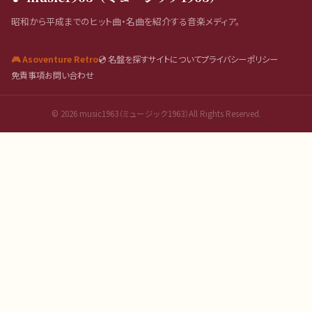
昭和から平成までのヒット曲・名曲を紹介する音楽メディア。
🎮 Asoventure Retro
💿 名盤を探す
サイトについて
プライバシーポリシー
免責事項
お問い合わせ
©
2026
music1963（ミュージック1963）All Rights Reserved.