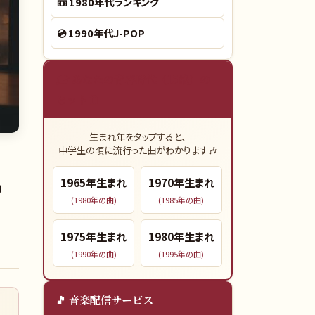
📼
1980年代ランキング
💿
1990年代J-POP
🎓 あなたの青春時代（15歳）の
ヒット曲
生まれ年をタップすると、
中学生の頃に流行った曲がわかります🎶
の
1965
年生まれ
1970
年生まれ
(
1980
年の曲)
(
1985
年の曲)
1975
年生まれ
1980
年生まれ
(
1990
年の曲)
(
1995
年の曲)
🎵 音楽配信サービス