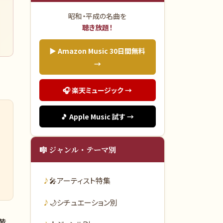
昭和・平成の名曲を
聴き放題！
▶ Amazon Music 30日間無料
→
🎧 楽天ミュージック →
🎵 Apple Music 試す →
🎼 ジャンル・テーマ別
🎤
アーティスト特集
🌙
シチュエーション別
黄