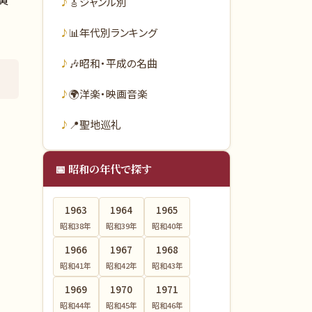
🎸
ジャンル別
📊
年代別ランキング
🎶
昭和・平成の名曲
🌍
洋楽・映画音楽
📍
聖地巡礼
📅 昭和の年代で探す
1963
1964
1965
昭和38
年
昭和39
年
昭和40
年
1966
1967
1968
昭和41
年
昭和42
年
昭和43
年
1969
1970
1971
昭和44
年
昭和45
年
昭和46
年