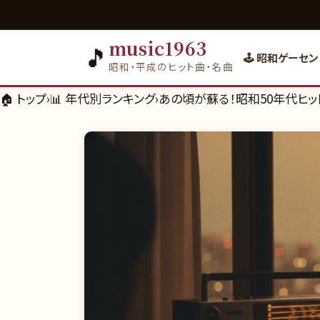
music1963
🎵
🕹️ 昭和ゲーセン
昭和・平成のヒット曲・名曲
🏠 トップ
›
📊
年代別ランキング
›
あの頃が蘇る！昭和50年代ヒット