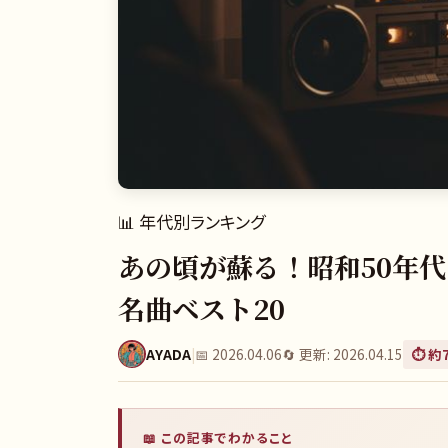
📊
年代別ランキング
あの頃が蘇る！昭和50年代ヒ
名曲ベスト20
AYADA
|
📅
2026.04.06
🔄 更新:
2026.04.15
⏱️ 約
📖 この記事でわかること