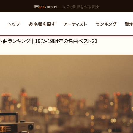
🗺
aso
venture
— A-Zで世界を作る冒険
トップ
💿 名盤を探す
アーティスト
ランキング
聖
曲ランキング｜1975-1984年の名曲ベスト20