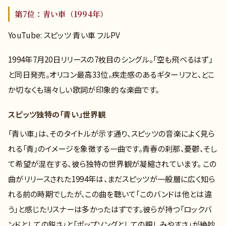
第7位：青い車（1994年）
YouTube: スピッツ 青い車 フルPV
1994年7月20日リリースの7枚目のシングル。「空も飛べるはず」
と同日発売。オリコン最高33位。疾走感のあるギターリフと、どこ
か切なくも瑞々しい歌詞が印象的な楽曲です。
スピッツ独特の「青い」世界観
「青い車」は、そのタイトルが示す通り、スピッツの音楽によく見ら
れる「青」のイメージを象徴する一曲です。青春の刹那、憂鬱、そし
て希望が混在する、彼ら独特の世界観が凝縮されています。 この
曲がリリースされた1994年は、まだスピッツが一般層に広く知ら
れる前の時期でしたが、この曲を聴いて「このバンドは他とは違
う」と感じたリスナーは多かったはずです。彼らが持つ「ロックバ
ンドとしての鋭さ」と「ポップソングとしての親しみやすさ」が絶妙