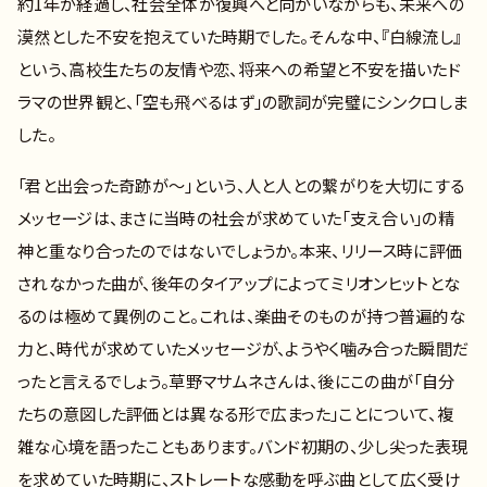
約1年が経過し、社会全体が復興へと向かいながらも、未来への
漠然とした不安を抱えていた時期でした。そんな中、『白線流し』
という、高校生たちの友情や恋、将来への希望と不安を描いたド
ラマの世界観と、「空も飛べるはず」の歌詞が完璧にシンクロしま
した。
「君と出会った奇跡が〜」という、人と人との繋がりを大切にする
メッセージは、まさに当時の社会が求めていた「支え合い」の精
神と重なり合ったのではないでしょうか。本来、リリース時に評価
されなかった曲が、後年のタイアップによってミリオンヒットとな
るのは極めて異例のこと。これは、楽曲そのものが持つ普遍的な
力と、時代が求めていたメッセージが、ようやく噛み合った瞬間だ
ったと言えるでしょう。草野マサムネさんは、後にこの曲が「自分
たちの意図した評価とは異なる形で広まった」ことについて、複
雑な心境を語ったこともあります。バンド初期の、少し尖った表現
を求めていた時期に、ストレートな感動を呼ぶ曲として広く受け