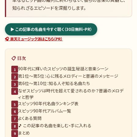
知られざるエピソードを深掘りします。
▶ この記事の名曲を今すぐ聴く（30日無料・PR）
🎧 楽天ミュージック派はこちら（PR）
📋 目次
90年代に輝いたスピッツの誕生秘話と音楽シーン
1
第1位〜第5位：心に残るメロディーと普遍のメッセージ
2
第6位〜第10位：知る人ぞ知る名曲たち
3
なぜスピッツは時代を超えて愛されるのか？普遍のメロデ
4
ィと哲学
スピッツ90年代名曲ランキング表
5
スピッツ90年代アルバム一覧
6
よくある質問
7
🎵 この記事の名曲を楽しむ・手に入れる
8
まとめ
9