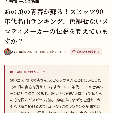
🎶
昭和・平成の名曲
あの頃の青春が蘇る！スピッツ90
年代名曲ランキング、色褪せないメ
ロディメーカーの伝説を覚えていま
すか？
AYADA
|
📅
2026.05.30
🔄 更新:
2026.05.30
⏱️ 約
46
分で読める
📖 この記事でわかること
50代から70代の皆さん、スピッツの音楽とともに過ごした
あの頃の青春を覚えていますか？1990年代、日本の音楽シ
ーンに彗星のごとく現れ、優しくも力強いメロディで私たち
の心を掴んだスピッツ。彼らの楽曲は、なぜ時を超えて今
もなお輝き続けるのでしょうか？このランキング記事では、
単なるヒット曲の羅列に終わらない、彼らの音楽の真髄と、