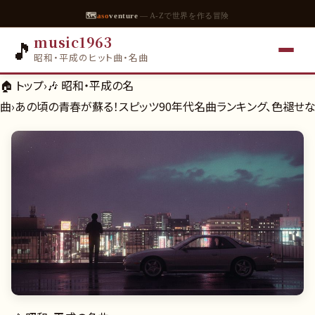
🗺
aso
venture
— A-Zで世界を作る冒険
music1963
🎵
昭和・平成のヒット曲・名曲
🏠 トップ
›
🎶
昭和・平成の名
曲
›
あの頃の青春が蘇る！スピッツ90年代名曲ランキング、色褪せ