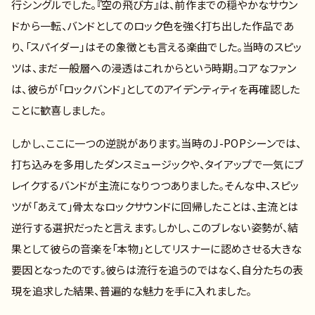
行シングルでした。『空の飛び方』は、前作までの穏やかなサウン
ドから一転、バンドとしてのロック色を強く打ち出した作品であ
り、「スパイダー」はその象徴とも言える楽曲でした。当時のスピッ
ツは、まだ一般層への浸透はこれからという時期。コアなファン
は、彼らが「ロックバンド」としてのアイデンティティを再確認した
ことに歓喜しました。
しかし、ここに一つの逆説があります。当時のJ-POPシーンでは、
打ち込みを多用したダンスミュージックや、タイアップで一気にブ
レイクするバンドが主流になりつつありました。そんな中、スピッ
ツが「あえて」骨太なロックサウンドに回帰したことは、主流とは
逆行する選択だったと言えます。しかし、このブレない姿勢が、結
果として彼らの音楽を「本物」としてリスナーに認めさせる大きな
要因となったのです。彼らは流行を追うのではなく、自分たちの表
現を追求した結果、普遍的な魅力を手に入れました。