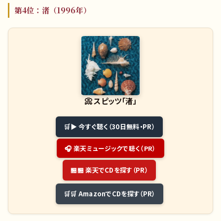
第4位：渚（1996年）
📀
スピッツ「渚」
▶ 今すぐ聴く（30日無料・PR）
🎧 楽天ミュージックで聴く（PR）
🏪 楽天でCDを探す（PR）
🛒 AmazonでCDを探す（PR）