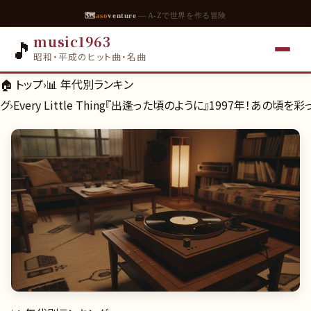
🗺
aso
venture
— A-Zで世界を作る冒険
music1963
🎵
昭和・平成のヒット曲・名曲
🏠 トップ
›
📊
年代別ランキン
グ
›
Every Little Thing『出逢った頃のように』1997年！あの