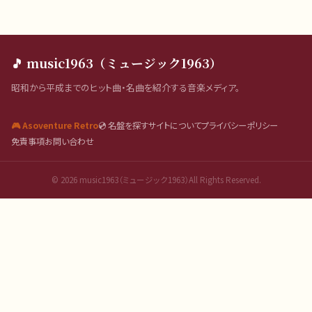
🎵 music1963（ミュージック1963）
昭和から平成までのヒット曲・名曲を紹介する音楽メディア。
🎮 Asoventure Retro
💿 名盤を探す
サイトについて
プライバシーポリシー
免責事項
お問い合わせ
©
2026
music1963（ミュージック1963）All Rights Reserved.