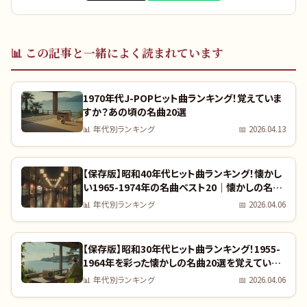
📊
この記事と一緒によく読まれています
1970年代J-POPヒット曲ランキング！覚えていま
すか？あの頃の名曲20選
📊
年代別ランキング
📅
2026.04.13
【保存版】昭和40年代ヒット曲ランキング！懐かし
い1965-1974年の名曲ベスト20｜懐かしの名曲
完全リスト
📊
年代別ランキング
📅
2026.04.06
【保存版】昭和30年代ヒット曲ランキング！1955-
1964年を彩った懐かしの名曲20選を覚えていま
すか？｜全曲リスト付き
📊
年代別ランキング
📅
2026.04.06