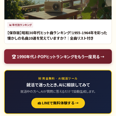
📊
年代別ランキング
【保存版】昭和30年代ヒット曲ランキング！1955-1964年を彩った
懐かしの名曲20選を覚えていますか？｜全曲リスト付き
🏆
1990年代J-POPヒットランキング
をもう一度見る →
🆓 完全無料 · AI就活ツール
就活で迷ったとき、AIに相談してみて
就活中の方へ。AIが質問に答えるだけで自動生成します。
🧀 LINEで無料体験する →