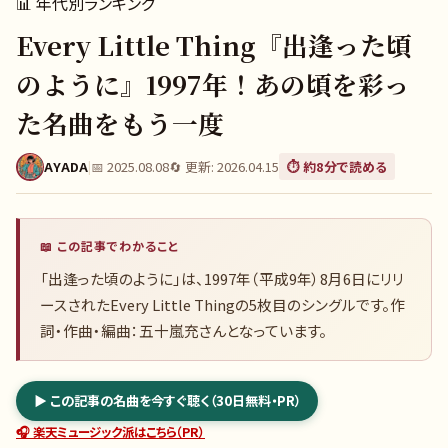
📊
年代別ランキング
Every Little Thing『出逢った頃
のように』1997年！あの頃を彩っ
た名曲をもう一度
AYADA
|
📅
2025.08.08
🔄 更新:
2026.04.15
⏱️ 約
8
分で読める
📖 この記事でわかること
「出逢った頃のように」は、1997年（平成9年）8月6日にリリ
ースされたEvery Little Thingの5枚目のシングルです。作
詞・作曲・編曲：五十嵐充さんとなっています。
▶ この記事の名曲を今すぐ聴く（30日無料・PR）
🎧 楽天ミュージック派はこちら（PR）