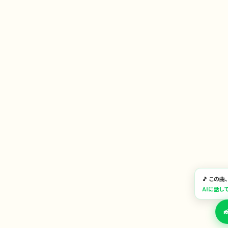
🎵 この
AIに話し
