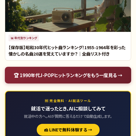
📊
年代別ランキング
【保存版】昭和30年代ヒット曲ランキング！1955-1964年を彩った
懐かしの名曲20選を覚えていますか？｜全曲リスト付き
🏆
1990年代J-POPヒットランキング
をもう一度見る →
🆓 完全無料 · AI就活ツール
就活で迷ったとき、AIに相談してみて
就活中の方へ。AIが質問に答えるだけで自動生成します。
🧀 LINEで無料体験する →