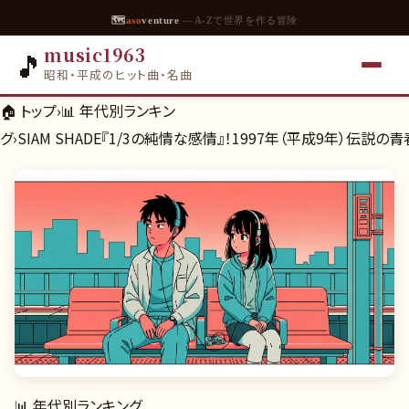
🗺
aso
venture
— A-Zで世界を作る冒険
music1963
🎵
昭和・平成のヒット曲・名曲
🏠 トップ
›
📊
年代別ランキン
グ
›
SIAM SHADE『1/3の純情な感情』！1997年（平成9年）伝説
📊
年代別ランキング