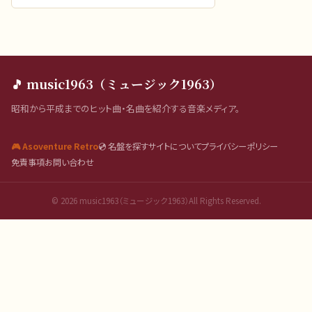
🎵 music1963（ミュージック1963）
昭和から平成までのヒット曲・名曲を紹介する音楽メディア。
🎮 Asoventure Retro
💿 名盤を探す
サイトについて
プライバシーポリシー
免責事項
お問い合わせ
©
2026
music1963（ミュージック1963）All Rights Reserved.