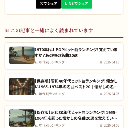
𝕏 でシェア
LINE でシェア
📊
この記事と一緒によく読まれています
1970年代J-POPヒット曲ランキング！覚えていま
すか？あの頃の名曲20選
📊
年代別ランキング
📅
2026.04.13
【保存版】昭和40年代ヒット曲ランキング！懐かし
い1965-1974年の名曲ベスト20｜懐かしの名曲
完全リスト
📊
年代別ランキング
📅
2026.04.06
【保存版】昭和30年代ヒット曲ランキング！1955-
1964年を彩った懐かしの名曲20選を覚えていま
すか？｜全曲リスト付き
📊
年代別ランキング
📅
2026.04.06