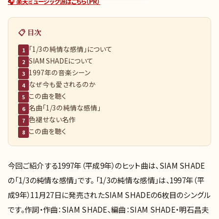
🎧 楽天ミュージック派はこちら（PR）
📋 目次
「1/3の純情な感情」について
1
SIAM SHADEについて
2
1997年の音楽シーン
3
なぜ今も愛されるのか
4
この曲を聴く
5
名曲「1/3の純情な感情」
6
色褪せない名作
7
この曲を聴く
8
今回ご紹介する1997年（平成9年）のヒット曲は、SIAM SHADE
の「1/3の純情な感情」です。 「1/3の純情な感情」は、1997年（平
成9年）11月27日に発売されたSIAM SHADEの6枚目のシングル
です。作詞・作曲：SIAM SHADE、編曲：SIAM SHADE・明石昌夫