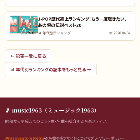
J-POP歴代売上ランキング！もう一度聴きたい、
あの頃の伝説ベスト30
📊
年代別ランキング
📅
2026.04.04
← 記事一覧に戻る
📊
年代別ランキング
の記事をもっと見る →
🎵 music1963（ミュージック1963）
昭和から平成までのヒット曲・名曲を紹介する音楽メディア。
🎮 Asoventure Retro
💿 名盤を探す
サイトについて
プライバシーポリシー