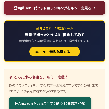
🏆
昭和40年代ヒット曲ランキング
をもう一度見る →
🆓 完全無料 · AI就活ツール
就活で迷ったとき、AIに相談してみて
就活中の方へ。AIが質問に答えるだけで自動生成します。
🧀 LINEで無料体験する →
🎵 この記事の名曲を、もう一度聴く
あの頃のメロディを、今すぐ。無料体験ならスマホですぐに聴けます。
CDでじっくり手元に残すのもおすすめです。
▶ Amazon Musicで今すぐ聴く（30日無料・PR）