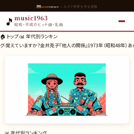
🗺
aso
venture
— A-Zで世界を作る冒険
music1963
🎵
昭和・平成のヒット曲・名曲
🏠 トップ
›
📊
年代別ランキン
グ
›
覚えていますか？金井克子『他人の関係』1973年（昭和48年）
📊
年代別ランキング