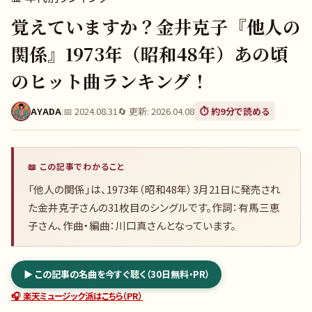
覚えていますか？金井克子『他人の
関係』1973年（昭和48年）あの頃
のヒット曲ランキング！
AYADA
|
📅
2024.08.31
🔄 更新:
2026.04.08
⏱️ 約
9
分で読める
📖 この記事でわかること
「他人の関係」は、1973年（昭和48年）3月21日に発売され
た金井克子さんの31枚目のシングルです。作詞：有馬三恵
子さん、作曲・編曲：川口真さんとなっています。
▶ この記事の名曲を今すぐ聴く（30日無料・PR）
🎧 楽天ミュージック派はこちら（PR）