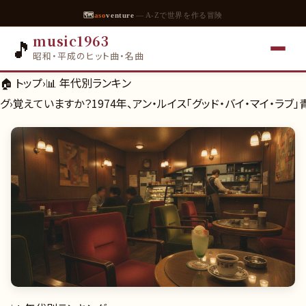
🗺
aso
venture
— A-Zで世界を作る冒険
music1963
🎵
昭和・平成のヒット曲・名曲
🏠 トップ
›
📊
年代別ランキン
グ
›
覚えていますか？1974年、アン・ルイス「グッド・バイ・マイ・ラ