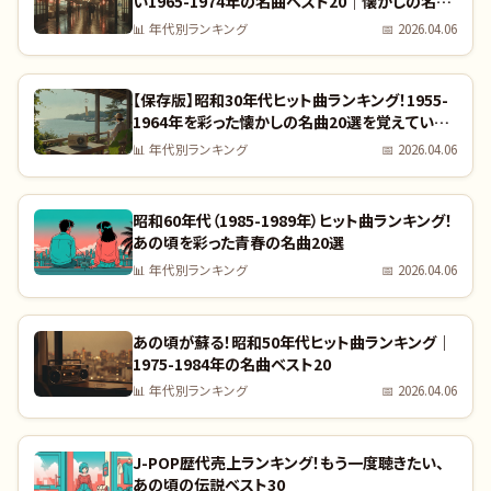
い1965-1974年の名曲ベスト20｜懐かしの名曲
完全リスト
📊
年代別ランキング
📅
2026.04.06
【保存版】昭和30年代ヒット曲ランキング！1955-
1964年を彩った懐かしの名曲20選を覚えていま
すか？｜全曲リスト付き
📊
年代別ランキング
📅
2026.04.06
昭和60年代（1985-1989年）ヒット曲ランキング！
あの頃を彩った青春の名曲20選
📊
年代別ランキング
📅
2026.04.06
あの頃が蘇る！昭和50年代ヒット曲ランキング｜
1975-1984年の名曲ベスト20
📊
年代別ランキング
📅
2026.04.06
J-POP歴代売上ランキング！もう一度聴きたい、
あの頃の伝説ベスト30