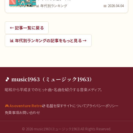
📊
年代別ランキング
📅
2026.04.04
← 記事一覧に戻る
📊
年代別ランキング
の記事をもっと見る →
🎵 music1963（ミュージック1963）
昭和から平成までのヒット曲・名曲を紹介する音楽メディア。
🎮 Asoventure Retro
💿 名盤を探す
サイトについて
プライバシーポリシー
免責事項
お問い合わせ
©
2026
music1963（ミュージック1963）All Rights Reserved.