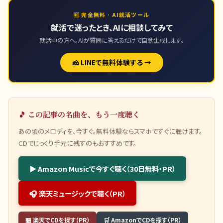
🆓 完全無料 · AI就活ツール
就活で迷ったとき、AIに相談してみて
就活中の方へ。AIが質問に答えるだけで自動生成します。
🧀 LINEで無料体験する →
🎵 この記事の名曲を、もう一度聴く
あの頃のメロディを、今すぐ。無料体験ならスマホですぐに聴けます。
CDでじっくり手元に残すのもおすすめです。
▶ Amazon Musicで今すぐ聴く（30日無料・PR）
🎧 楽天ミュージックで聴く（PR）
🏪 楽天でCDを探す（PR）
🛒 AmazonでCDを探す（PR）