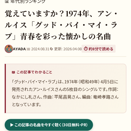
📊
年代別ランキング
覚えていますか？1974年、アン・
ルイス「グッド・バイ・マイ・ラ
ブ」青春を彩った懐かしの名曲
AYADA
|
📅
2024.08.31
🔄 更新:
2026.04.08
⏱️ 約
8
分で読める
📖 この記事でわかること
「グッド・バイ・マイ・ラブ」は、1974年（昭和49年）4月5日に
発売されたアン・ルイスさんの5枚目のシングルです。作詞：
なかにし礼さん、作曲：平尾昌晃さん、編曲：竜崎孝路さん
となっています。
▶ この記事の名曲を今すぐ聴く（30日無料・PR）