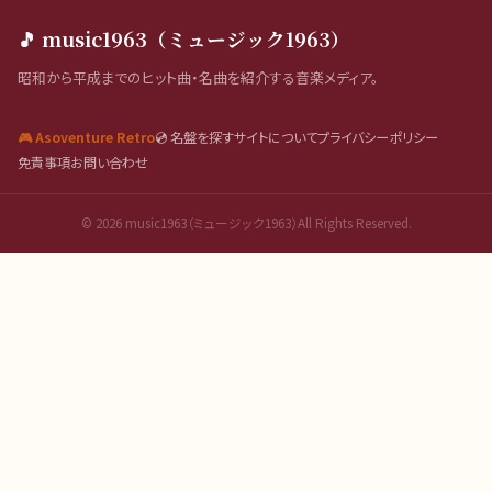
🎵 music1963（ミュージック1963）
昭和から平成までのヒット曲・名曲を紹介する音楽メディア。
🎮 Asoventure Retro
💿 名盤を探す
サイトについて
プライバシーポリシー
免責事項
お問い合わせ
©
2026
music1963（ミュージック1963）All Rights Reserved.