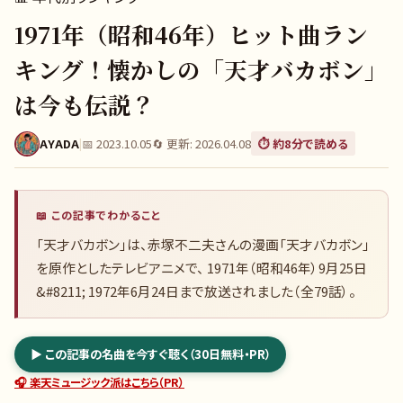
1971年（昭和46年）ヒット曲ラン
キング！懐かしの「天才バカボン」
は今も伝説？
AYADA
|
📅
2023.10.05
🔄 更新:
2026.04.08
⏱️ 約
8
分で読める
📖 この記事でわかること
「天才バカボン」は、赤塚不二夫さんの漫画「天才バカボン」
を原作としたテレビアニメで、 1971年（昭和46年）9月25日
&#8211; 1972年6月24日まで放送されました（全79話）。
▶ この記事の名曲を今すぐ聴く（30日無料・PR）
🎧 楽天ミュージック派はこちら（PR）