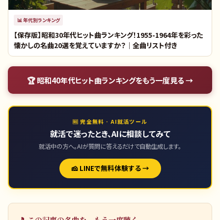
📊
年代別ランキング
【保存版】昭和30年代ヒット曲ランキング！1955-1964年を彩った
懐かしの名曲20選を覚えていますか？｜全曲リスト付き
🏆
昭和40年代ヒット曲ランキング
をもう一度見る →
🆓 完全無料 · AI就活ツール
就活で迷ったとき、AIに相談してみて
就活中の方へ。AIが質問に答えるだけで自動生成します。
🧀 LINEで無料体験する →
🎵 この記事の名曲を、もう一度聴く