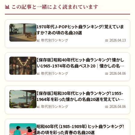
📊
この記事と一緒によく読まれています
1970年代J-POPヒット曲ランキング！覚えていま
すか？あの頃の名曲20選
📊
年代別ランキング
📅
2026.04.13
【保存版】昭和40年代ヒット曲ランキング！懐かし
い1965-1974年の名曲ベスト20｜懐かしの名曲
完全リスト
📊
年代別ランキング
📅
2026.04.06
【保存版】昭和30年代ヒット曲ランキング！1955-
1964年を彩った懐かしの名曲20選を覚えていま
すか？｜全曲リスト付き
📊
年代別ランキング
📅
2026.04.06
昭和60年代（1985-1989年）ヒット曲ランキング！
あの頃を彩った青春の名曲20選