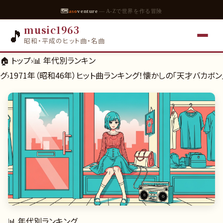
🗺
aso
venture
— A-Zで世界を作る冒険
music1963
🎵
昭和・平成のヒット曲・名曲
🏠 トップ
›
📊
年代別ランキン
グ
›
1971年（昭和46年）ヒット曲ランキング！懐かしの「天才バカボ
📊
年代別ランキング