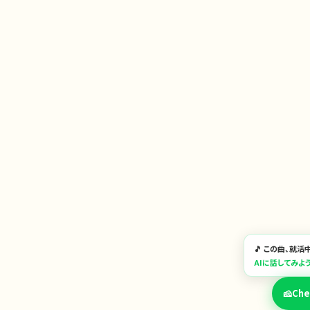
🎵 この曲、就
AIに話してみよ
🧀
Ch