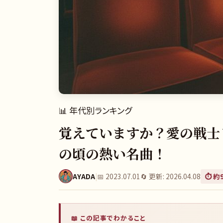
📊
年代別ランキング
覚えていますか？愛の戦士レ
の頃の熱い名曲！
AYADA
|
📅
2023.07.01
🔄 更新:
2026.04.08
⏱️ 約
📖 この記事でわかること