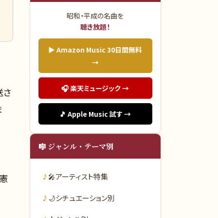
昭和・平成の名曲を
聴き放題！
▶ Amazon Music 30日間無料
→
🎧 楽天ミュージック →
送さ
ま
🎵 Apple Music 試す →
🎼 ジャンル・テーマ別
🎤
アーティスト特集
永憲
🌙
シチュエーション別