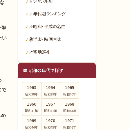
🎸
ジャンル別
な
📊
年代別ランキング
🎶
昭和・平成の名曲
む聖
たい
🌍
洋楽・映画音楽
📍
聖地巡礼
📅 昭和の年代で探す
ら
1963
1964
1965
じで
昭和38
年
昭和39
年
昭和40
年
1966
1967
1968
昭和41
年
昭和42
年
昭和43
年
もめ
1969
1970
1971
昭和44
年
昭和45
年
昭和46
年