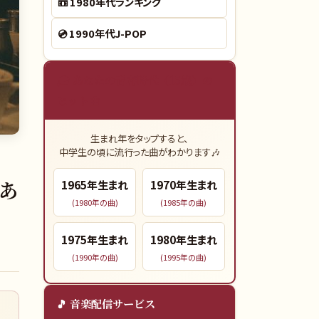
📼
1980年代ランキング
💿
1990年代J-POP
🎓 あなたの青春時代（15歳）の
ヒット曲
生まれ年をタップすると、
中学生の頃に流行った曲がわかります🎶
）あ
1965
年生まれ
1970
年生まれ
(
1980
年の曲)
(
1985
年の曲)
1975
年生まれ
1980
年生まれ
(
1990
年の曲)
(
1995
年の曲)
🎵 音楽配信サービス