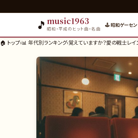
music1963
🎵
🕹️ 昭和ゲーセン
昭和・平成のヒット曲・名曲
🏠 トップ
›
📊
年代別ランキング
›
覚えていますか？愛の戦士レイン