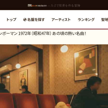
🗺
aso
venture
— A-Zで世界を作る冒険
トップ
💿 名盤を探す
アーティスト
ランキング
聖
ボーマン 1972年（昭和47年）あの頃の熱い名曲！