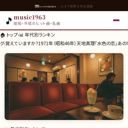
🗺
aso
venture
— A-Zで世界を作る冒険
music1963
🎵
昭和・平成のヒット曲・名曲
🏠 トップ
›
📊
年代別ランキン
グ
›
覚えていますか？1971年（昭和46年）天地真理「水色の恋」あ