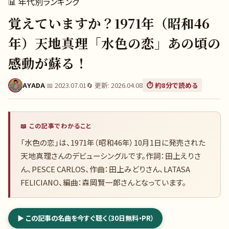
📊
年代別ランキング
覚えていますか？1971年（昭和46
年）天地真理「水色の恋」あの頃の
感動が蘇る！
AYADA
|
📅
2023.07.01
🔄 更新:
2026.04.08
⏱️ 約
8
分で読める
📖 この記事でわかること
「水色の恋」は、1971年（昭和46年）10月1日に発売された
天地真理さんのデビューシングルです。作詞：田上えりさ
ん、PESCE CARLOS、作曲：田上みどりさん、LATASA
FELICIANO、編曲：森岡賢一郎さんとなっています。
▶ この記事の名曲を今すぐ聴く（30日無料・PR）