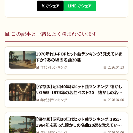
𝕏 でシェア
LINE でシェア
📊
この記事と一緒によく読まれています
1970年代J-POPヒット曲ランキング！覚えていま
すか？あの頃の名曲20選
📊
年代別ランキング
📅
2026.04.13
【保存版】昭和40年代ヒット曲ランキング！懐かし
い1965-1974年の名曲ベスト20｜懐かしの名曲
完全リスト
📊
年代別ランキング
📅
2026.04.06
【保存版】昭和30年代ヒット曲ランキング！1955-
1964年を彩った懐かしの名曲20選を覚えていま
すか？｜全曲リスト付き
📊
年代別ランキング
📅
2026.04.06