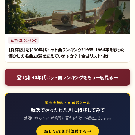
📊
年代別ランキング
【保存版】昭和30年代ヒット曲ランキング！1955-1964年を彩った
懐かしの名曲20選を覚えていますか？｜全曲リスト付き
🏆
昭和40年代ヒット曲ランキング
をもう一度見る →
🆓 完全無料 · AI就活ツール
就活で迷ったとき、AIに相談してみて
就活中の方へ。AIが質問に答えるだけで自動生成します。
🧀 LINEで無料体験する →