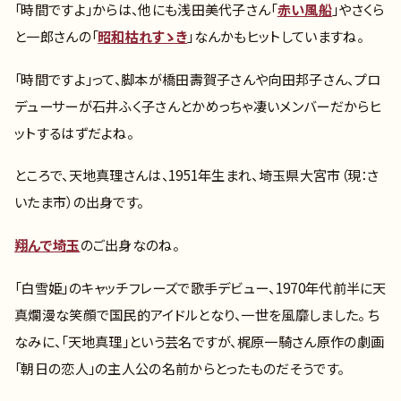
「時間ですよ」からは、他にも浅田美代子さん「
赤い風船
」やさくら
と一郎さんの「
昭和枯れすゝき
」なんかもヒットしていますね。
「時間ですよ」って、脚本が橋田壽賀子さんや向田邦子さん、プロ
デューサーが石井ふく子さんとかめっちゃ凄いメンバーだからヒ
ットするはずだよね。
ところで、天地真理さんは、1951年生まれ、埼玉県大宮市（現：さ
いたま市）の出身です。
翔んで埼玉
のご出身なのね。
「白雪姫」のキャッチフレーズで歌手デビュー、1970年代前半に天
真爛漫な笑顔で国民的アイドルとなり、一世を風靡しました。 ち
なみに、「天地真理」という芸名ですが、梶原一騎さん原作の劇画
「朝日の恋人」の主人公の名前からとったものだそうです。