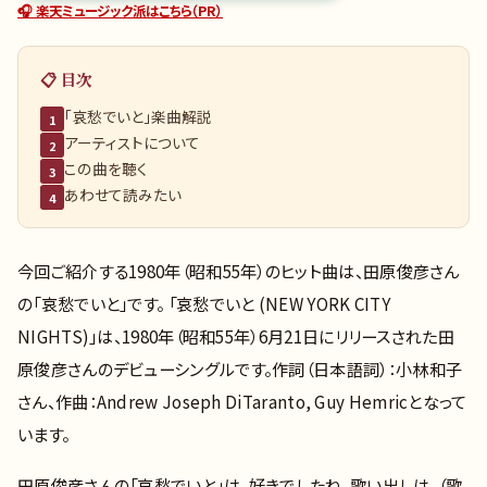
🎧 楽天ミュージック派はこちら（PR）
📋 目次
「哀愁でいと」楽曲解説
1
アーティストについて
2
この曲を聴く
3
あわせて読みたい
4
今回ご紹介する1980年（昭和55年）のヒット曲は、田原俊彦さん
の「哀愁でいと」です。 「哀愁でいと (NEW YORK CITY
NIGHTS)」は、1980年（昭和55年）6月21日にリリースされた田
原俊彦さんのデビューシングルです。作詞（日本語詞）：小林和子
さん、作曲：Andrew Joseph DiTaranto, Guy Hemricとなって
います。
田原俊彦さんの「哀愁でいと」は、好きでしたね。歌い出しは、（歌