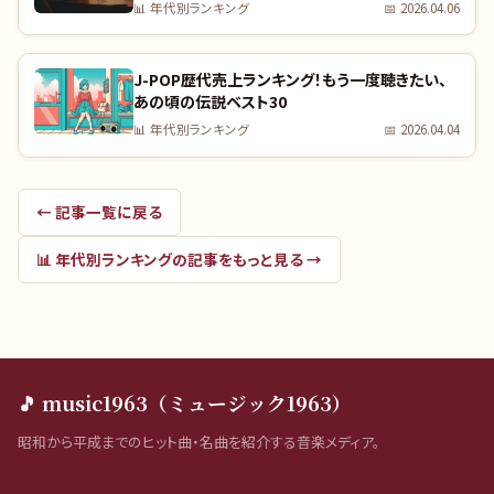
📊
年代別ランキング
📅
2026.04.06
J-POP歴代売上ランキング！もう一度聴きたい、
あの頃の伝説ベスト30
📊
年代別ランキング
📅
2026.04.04
← 記事一覧に戻る
📊
年代別ランキング
の記事をもっと見る →
🎵 music1963（ミュージック1963）
昭和から平成までのヒット曲・名曲を紹介する音楽メディア。