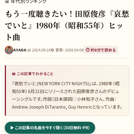
📊
年代別ランキング
もう一度聴きたい！田原俊彦『哀愁
でいと』1980年（昭和55年）ヒッ
ト曲
AYADA
|
📅
2024.09.18
🔄 更新:
2026.04.08
⏱️ 約
8
分で読める
📖 この記事でわかること
「哀愁でいと (NEW YORK CITY NIGHTS)」は、1980年（昭
和55年）6月21日にリリースされた田原俊彦さんのデビュ
ーシングルです。作詞（日本語詞）：小林和子さん、作曲：
Andrew Joseph DiTaranto, Guy Hemricとなっています。
▶ この記事の名曲を今すぐ聴く（30日無料・PR）