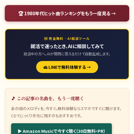
🏆
1980年代ヒット曲ランキング
をもう一度見る →
🆓 完全無料 · AI就活ツール
就活で迷ったとき、AIに相談してみて
就活中の方へ。AIが質問に答えるだけで自動生成します。
🧀 LINEで無料体験する →
🎵 この記事の名曲を、もう一度聴く
あの頃のメロディを、今すぐ。無料体験ならスマホですぐに聴けます。
CDでじっくり手元に残すのもおすすめです。
▶ Amazon Musicで今すぐ聴く（30日無料・PR）