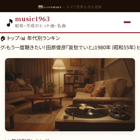
🗺
aso
venture
— A-Zで世界を作る冒険
music1963
🎵
昭和・平成のヒット曲・名曲
🏠 トップ
›
📊
年代別ランキン
グ
›
もう一度聴きたい！田原俊彦『哀愁でいと』1980年（昭和55年）