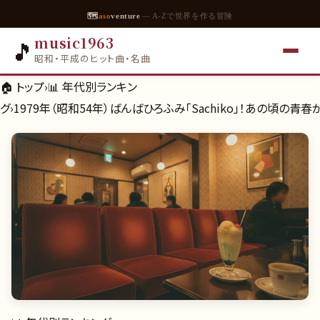
🗺
aso
venture
— A-Zで世界を作る冒険
music1963
🎵
昭和・平成のヒット曲・名曲
🏠 トップ
›
📊
年代別ランキン
グ
›
1979年（昭和54年）ばんばひろふみ「Sachiko」！あの頃の