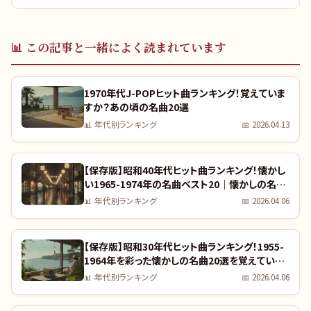
📊
この記事と一緒によく読まれています
1970年代J-POPヒット曲ランキング！覚えていま
すか？あの頃の名曲20選
📊
年代別ランキング
📅
2026.04.13
【保存版】昭和40年代ヒット曲ランキング！懐かし
い1965-1974年の名曲ベスト20｜懐かしの名曲
完全リスト
📊
年代別ランキング
📅
2026.04.06
【保存版】昭和30年代ヒット曲ランキング！1955-
1964年を彩った懐かしの名曲20選を覚えていま
すか？｜全曲リスト付き
📊
年代別ランキング
📅
2026.04.06