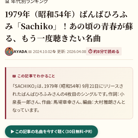
📊
年代別ランキング
1979年（昭和54年）ばんばひろふ
み「Sachiko」！あの頃の青春が蘇
る、もう一度聴きたい名曲
AYADA
|
📅
2024.10.02
🔄 更新:
2026.04.08
⏱️ 約
8
分で読める
📖 この記事でわかること
「SACHIKO」は、1979年（昭和54年）9月21日にリリースさ
れたばんばひろふみさんの4枚目のシングルです。作詞：小
泉長一郎さん、作曲：馬場章幸さん、編曲：大村雅朗さんと
なっています。
▶ この記事の名曲を今すぐ聴く（30日無料・PR）