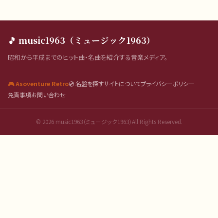
🎵 music1963（ミュージック1963）
昭和から平成までのヒット曲・名曲を紹介する音楽メディア。
🎮 Asoventure Retro
💿 名盤を探す
サイトについて
プライバシーポリシー
免責事項
お問い合わせ
©
2026
music1963（ミュージック1963）All Rights Reserved.