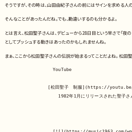
そうですが、その時は、山田由紀子さんの前にはサインを求める人
そんなことがあったんだね。でも、勘違いするのも分かるよ。
とは言え、松田聖子さんは、デビューから28日目という早さで「夜の
としてプッシュする動きはあったのかもしれませんね。
まぁ、ここから松田聖子さんの伝説が始まるってことだよね。 松田
		  YouTube

	        [松田聖子　制服](https://youtu.be/8br7sM0Da_A?feature=shared)

		    1982年1月にリリースされた聖子さんの8枚目のシングルである「赤いスイートピー」のB面に収録されている『制服』です！聖…

		  [![](https://music1963.com/wp-content/themes/the-thor/img/dummy.gif)](https://youtu.be/8br7sM0Da_A?feature=shared)
