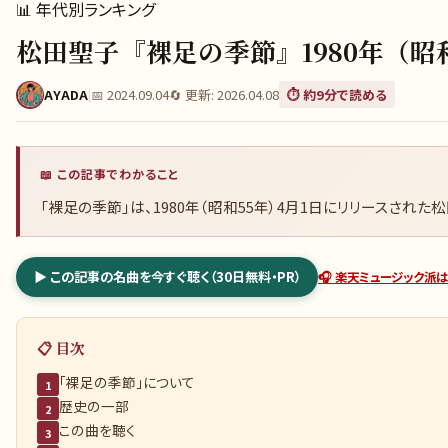
📊
年代別ランキング
松田聖子『裸足の季節』1980年（
AYADA
|
📅
2024.09.04
🔄 更新:
2026.04.08
⏱️ 約
9
分で読める
📖 この記事でわかること
「裸足の季節」は、1980年（昭和55年）4月1日にリリースさ
▶ この記事の名曲を今すぐ聴く（30日無料・PR）
🎧 楽天ミュージック派は
📋 目次
「裸足の季節」について
1
歴史の一部
2
この曲を聴く
3