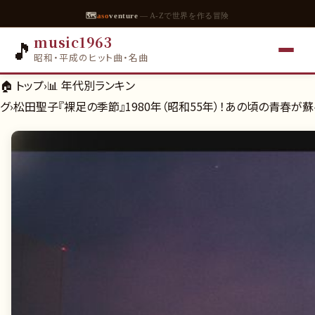
🗺
aso
venture
— A-Zで世界を作る冒険
music1963
🎵
昭和・平成のヒット曲・名曲
🏠 トップ
›
📊
年代別ランキン
グ
›
松田聖子『裸足の季節』1980年（昭和55年）！あの頃の青春が