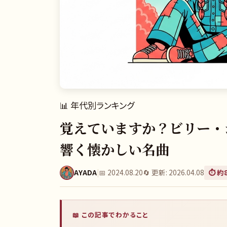
📊
年代別ランキング
覚えていますか？ビリー・ジ
響く懐かしい名曲
AYADA
|
📅
2024.08.20
🔄 更新:
2026.04.08
⏱️ 約
📖 この記事でわかること