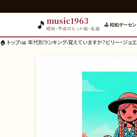
music1963
🎵
🕹️ 昭和ゲーセン
昭和・平成のヒット曲・名曲
🏠 トップ
›
📊
年代別ランキング
›
覚えていますか？ビリー・ジョエ