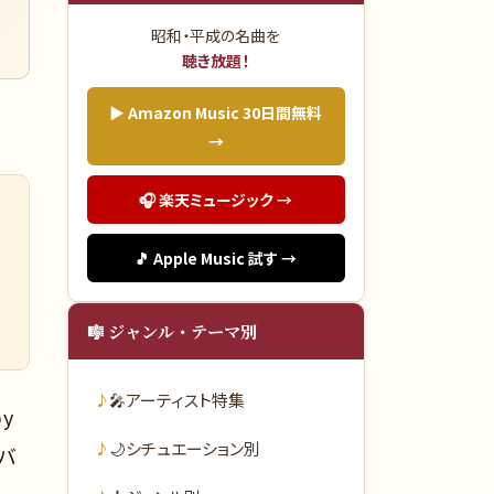
昭和・平成の名曲を
聴き放題！
▶ Amazon Music 30日間無料
→
🎧 楽天ミュージック →
🎵 Apple Music 試す →
🎼 ジャンル・テーマ別
🎤
アーティスト特集
y
🌙
シチュエーション別
ルバ