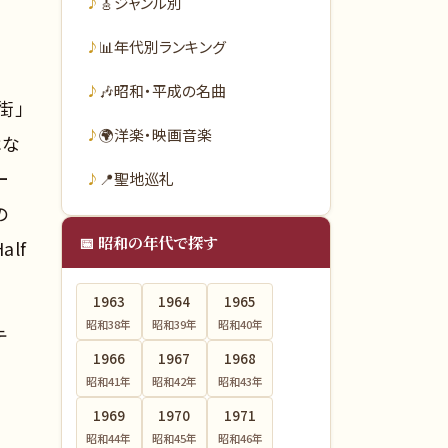
🎸
ジャンル別
📊
年代別ランキング
🎶
昭和・平成の名曲
街」
🌍
洋楽・映画音楽
はな
ー
📍
聖地巡礼
の
📅 昭和の年代で探す
alf
1963
1964
1965
昭和38
年
昭和39
年
昭和40
年
テ
1966
1967
1968
昭和41
年
昭和42
年
昭和43
年
1969
1970
1971
昭和44
年
昭和45
年
昭和46
年