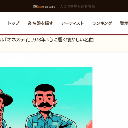
🗺
aso
venture
— A-Zで世界を作る冒険
トップ
💿 名盤を探す
アーティスト
ランキング
聖
ル『オネスティ』1978年！心に響く懐かしい名曲