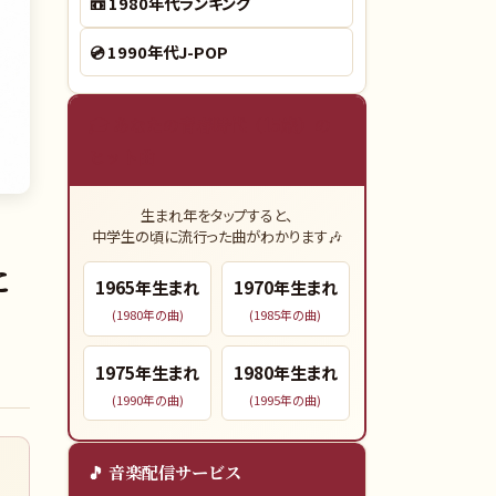
📼
1980年代ランキング
💿
1990年代J-POP
🎓 あなたの青春時代（15歳）の
ヒット曲
生まれ年をタップすると、
中学生の頃に流行った曲がわかります🎶
に
1965
年生まれ
1970
年生まれ
(
1980
年の曲)
(
1985
年の曲)
1975
年生まれ
1980
年生まれ
(
1990
年の曲)
(
1995
年の曲)
🎵 音楽配信サービス