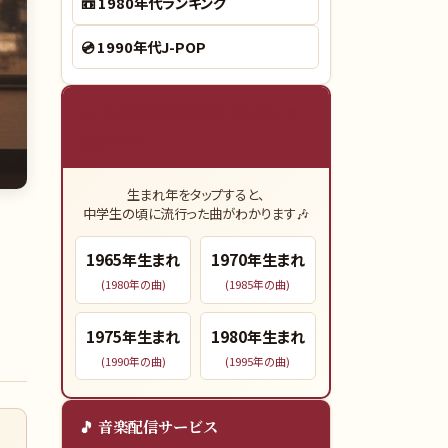
📼
1980年代ランキング
💿
1990年代J-POP
🎓 あなたの青春時代（15歳）の
ヒット曲
生まれ年をタップすると、
中学生の頃に流行った曲がわかります🎶
！
1965
年生まれ
1970
年生まれ
(
1980
年の曲)
(
1985
年の曲)
1975
年生まれ
1980
年生まれ
(
1990
年の曲)
(
1995
年の曲)
🎵 音楽配信サービス