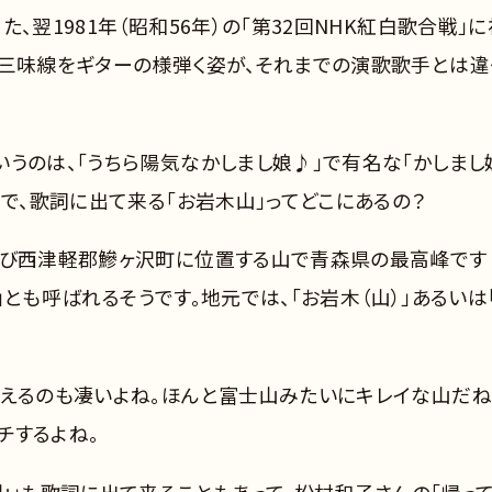
、翌1981年（昭和56年）の「第32回NHK紅白歌合戦」に
軽三味線をギターの様弾く姿が、それまでの演歌歌手とは違
うのは、「うちら陽気なかしまし娘♪」で有名な「かしまし
ろで、歌詞に出て来る「お岩木山」ってどこにあるの？
よび西津軽郡鰺ヶ沢町に位置する山で青森県の最高峰です
士」とも呼ばれるそうです。地元では、「お岩木（山）」あるいは
見えるのも凄いよね。ほんと富士山みたいにキレイな山だね
ッチするよね。
山」も歌詞に出て来ることもあって、松村和子さんの「帰っ