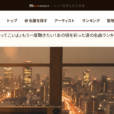
🗺
aso
venture
— A-Zで世界を作る冒険
トップ
💿 名盤を探す
アーティスト
ランキング
聖
子『帰ってこいよ』もう一度聴きたい！あの頃を彩った涙の名曲ラン