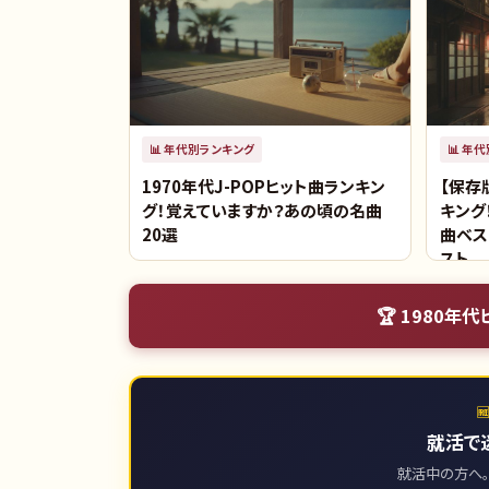
📊
年代別ランキング
📊
年代
1970年代J-POPヒット曲ランキン
【保存
グ！覚えていますか？あの頃の名曲
キング
20選
曲ベス
スト
🏆
1980年代

就活で
就活中の方へ。