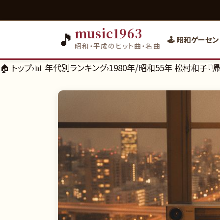
music1963
🎵
🕹️ 昭和ゲーセン
昭和・平成のヒット曲・名曲
🏠 トップ
›
📊
年代別ランキング
›
1980年/昭和55年 松村和