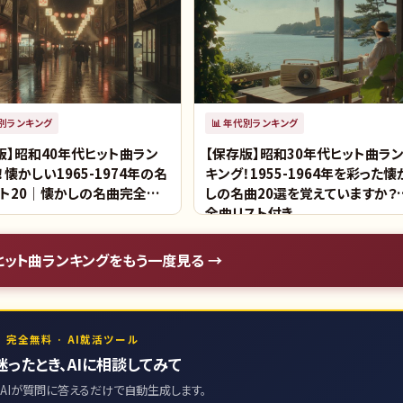
別ランキング
📊
年代別ランキング
版】昭和40年代ヒット曲ラン
【保存版】昭和30年代ヒット曲ラ
！懐かしい1965-1974年の名
キング！1955-1964年を彩った懐
ト20｜懐かしの名曲完全リ
しの名曲20選を覚えていますか？
全曲リスト付き
ヒット曲ランキング
をもう一度見る →
 完全無料 · AI就活ツール
迷ったとき、AIに相談してみて
AIが質問に答えるだけで自動生成します。