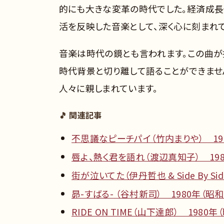
的にも大きな変革の時代でした。経済成
活を反映した音楽として、深く心に刻まれて
音楽は時代の鏡とも言われます。この曲が
時代背景と切り離して語ることができませ
人々に親しまれています。
🎵 関連記事
不思議なピーチパイ（竹内まりや） 198
唇よ、熱く君を語れ（渡辺真知子） 198
街が泣いてた（伊丹哲也 & Side By Si
昴-すばる- （谷村新司） 1980年（昭和
RIDE ON TIME（山下達郎） 1980年