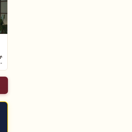
ン
か
｜