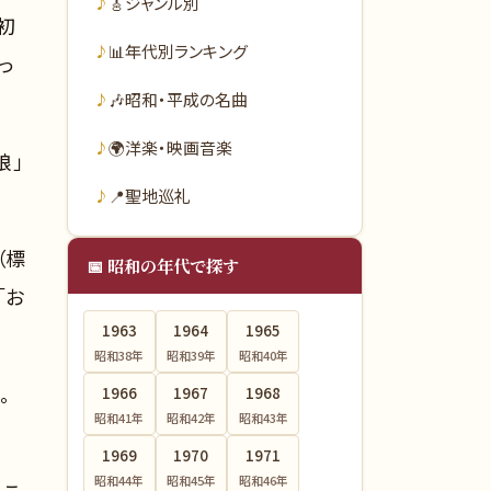
🎸
ジャンル別
初
📊
年代別ランキング
っ
🎶
昭和・平成の名曲
🌍
洋楽・映画音楽
娘」
📍
聖地巡礼
（標
📅 昭和の年代で探す
「お
1963
1964
1965
昭和38
年
昭和39
年
昭和40
年
。
1966
1967
1968
昭和41
年
昭和42
年
昭和43
年
1969
1970
1971
昭和44
年
昭和45
年
昭和46
年
てこ