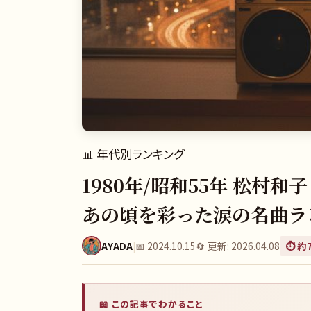
📊
年代別ランキング
1980年/昭和55年 松
あの頃を彩った涙の名曲ラ
AYADA
|
📅
2024.10.15
🔄 更新:
2026.04.08
⏱️ 約
📖 この記事でわかること