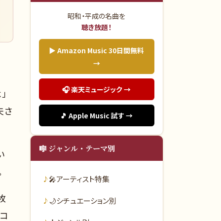
山
昭和・平成の名曲を
聴き放題！
▶ Amazon Music 30日間無料
→
🎧 楽天ミュージック →
」
夫さ
🎵 Apple Music 試す →
🎼 ジャンル・テーマ別
い
。
🎤
アーティスト特集
枚
🌙
シチュエーション別
レコ