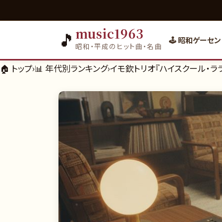
music1963
🎵
🕹️ 昭和ゲーセン
昭和・平成のヒット曲・名曲
🏠 トップ
›
📊
年代別ランキング
›
イモ欽トリオ『ハイスクール・ララ