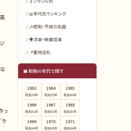
🎸
ジャンル別
📊
年代別ランキング
最高
🎶
昭和・平成の名曲
🌍
洋楽・映画音楽
ジ
📍
聖地巡礼
るな
📅 昭和の年代で探す
1963
1964
1965
昭和38
年
昭和39
年
昭和40
年
1966
1967
1968
作っ
昭和41
年
昭和42
年
昭和43
年
「ラ
1969
1970
1971
昭和44
年
昭和45
年
昭和46
年