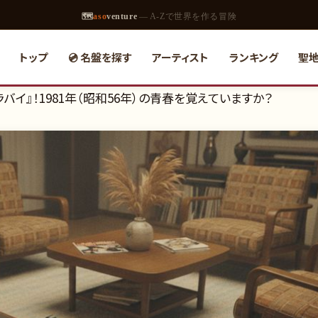
🗺
aso
venture
— A-Zで世界を作る冒険
トップ
💿 名盤を探す
アーティスト
ランキング
聖
バイ』！1981年（昭和56年）の青春を覚えていますか？