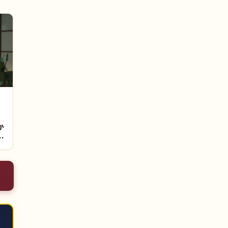
ン
か
｜