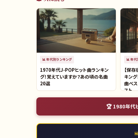
📊
年代別ランキング
📊
年代
1970年代J-POPヒット曲ランキン
【保存
グ！覚えていますか？あの頃の名曲
キング
20選
曲ベス
スト
🏆
1980年代
