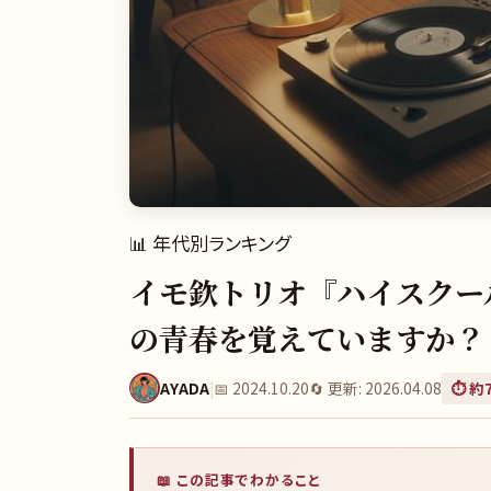
📊
年代別ランキング
イモ欽トリオ『ハイスクール
の青春を覚えていますか？
AYADA
|
📅
2024.10.20
🔄 更新:
2026.04.08
⏱️ 約
📖 この記事でわかること