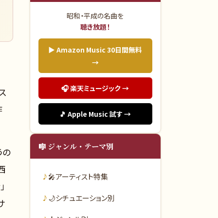
：
昭和・平成の名曲を
聴き放題！
▶ Amazon Music 30日間無料
→
🎧 楽天ミュージック →
ス
作
🎵 Apple Music 試す →
🎼 ジャンル・テーマ別
うの
西
🎤
アーティスト特集
」
🌙
シチュエーション別
サ