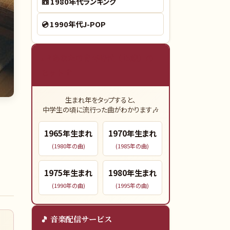
📼
1980年代ランキング
💿
1990年代J-POP
🎓 あなたの青春時代（15歳）の
ヒット曲
生まれ年をタップすると、
中学生の頃に流行った曲がわかります🎶
）
1965
年生まれ
1970
年生まれ
(
1980
年の曲)
(
1985
年の曲)
1975
年生まれ
1980
年生まれ
(
1990
年の曲)
(
1995
年の曲)
🎵 音楽配信サービス