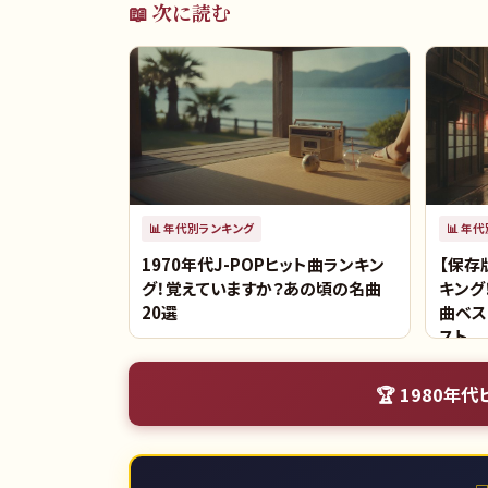
📖 次に読む
📊
年代別ランキング
📊
年代
1970年代J-POPヒット曲ランキン
【保存
グ！覚えていますか？あの頃の名曲
キング
20選
曲ベス
スト
🏆
1980年代