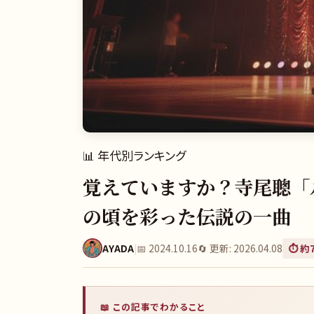
📊
年代別ランキング
覚えていますか？寺尾聰「ル
の頃を彩った伝説の一曲
AYADA
|
📅
2024.10.16
🔄 更新:
2026.04.08
⏱️ 約
📖 この記事でわかること