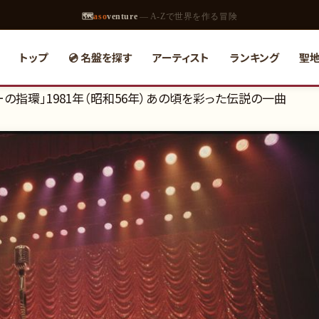
🗺
aso
venture
— A-Zで世界を作る冒険
トップ
💿 名盤を探す
アーティスト
ランキング
聖
の指環」1981年（昭和56年）あの頃を彩った伝説の一曲