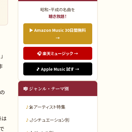
さ
昭和・平成の名曲を
聴き放題！
▶ Amazon Music 30日間無料
→
🎧 楽天ミュージック →
」
作
🎵 Apple Music 試す →
🎼 ジャンル・テーマ別
の
🎤
アーティスト特集
降は
🌙
シチュエーション別
グで