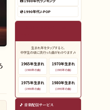
📼
1980年代ランキング
💿
1990年代J-POP
🎓 あなたの青春時代（15歳）の
ヒット曲
生まれ年をタップすると、
中学生の頃に流行った曲がわかります🎶
あ
1965
年生まれ
1970
年生まれ
(
1980
年の曲)
(
1985
年の曲)
1975
年生まれ
1980
年生まれ
(
1990
年の曲)
(
1995
年の曲)
🎵 音楽配信サービス