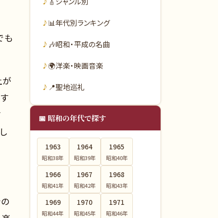
🎸
ジャンル別
📊
年代別ランキング
でも
🎶
昭和・平成の名曲
🌍
洋楽・映画音楽
上が
📍
聖地巡礼
 す
す
📅 昭和の年代で探す
し
1963
1964
1965
昭和38
年
昭和39
年
昭和40
年
1966
1967
1968
昭和41
年
昭和42
年
昭和43
年
者の
1969
1970
1971
昭和44
年
昭和45
年
昭和46
年
、楽