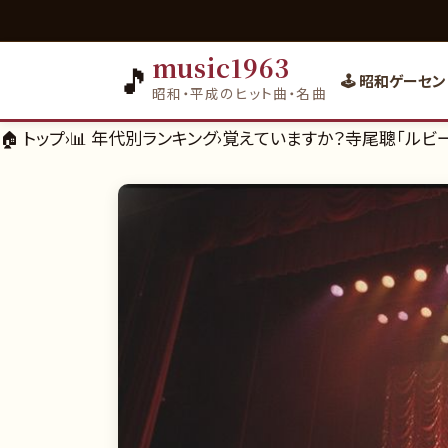
music1963
🎵
🕹️ 昭和ゲーセン
昭和・平成のヒット曲・名曲
🏠 トップ
›
📊
年代別ランキング
›
覚えていますか？寺尾聰「ルビー