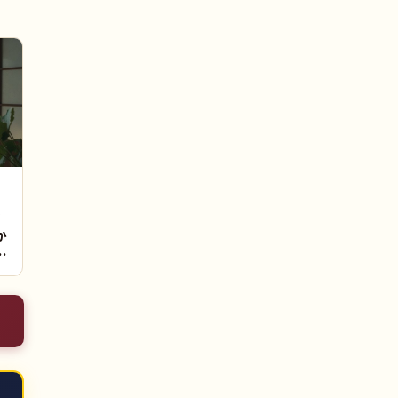
ン
か
｜