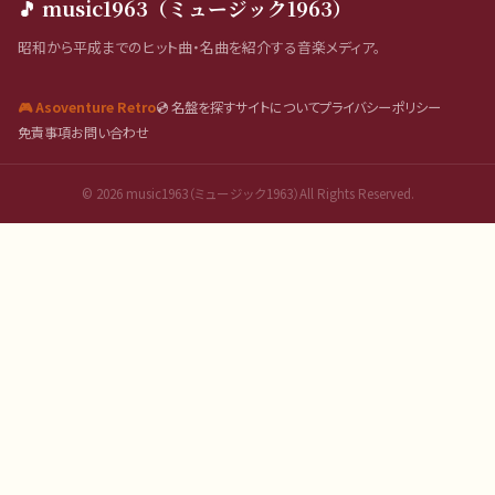
🎵 music1963（ミュージック1963）
昭和から平成までのヒット曲・名曲を紹介する音楽メディア。
🎮 Asoventure Retro
💿 名盤を探す
サイトについて
プライバシーポリシー
免責事項
お問い合わせ
©
2026
music1963（ミュージック1963）All Rights Reserved.