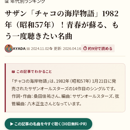
📊
年代別ランキング
サザン「チャコの海岸物語」1982
年（昭和57年）！青春が蘇る、も
う一度聴きたい名曲
AYADA
|
📅
2024.11.02
🔄 更新:
2026.04.16
⏱️ 約
9
分で読める
📖 この記事でわかること
「チャコの海岸物語」は、1982年（昭和57年）1月21日に発
売されたサザンオールスターズの14作目のシングルです。
作詞・作曲：桑田佳祐さん、編曲：サザンオールスターズ、弦
管編曲：八木正生さんとなっています。
▶ この記事の名曲を今すぐ聴く（30日無料・PR）