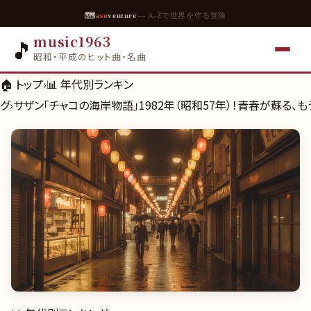
🗺
aso
venture
— A-Zで世界を作る冒険
music1963
🎵
昭和・平成のヒット曲・名曲
🏠 トップ
›
📊
年代別ランキン
グ
›
サザン「チャコの海岸物語」1982年（昭和57年）！青春が蘇る、